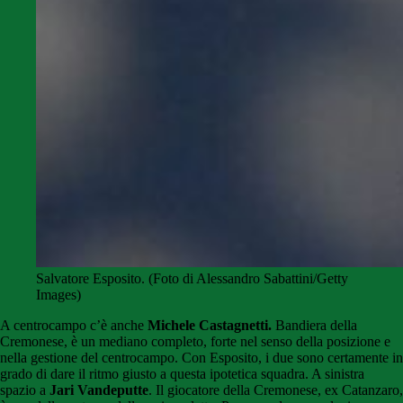
Salvatore Esposito. (Foto di Alessandro Sabattini/Getty
Images)
A centrocampo c’è anche
Michele Castagnetti.
Bandiera della
Cremonese, è un mediano completo, forte nel senso della posizione e
nella gestione del centrocampo. Con Esposito, i due sono certamente in
grado di dare il ritmo giusto a questa ipotetica squadra.
A sinistra
spazio a
Jari Vandeputte
. Il giocatore della Cremonese, ex Catanzaro,