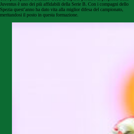
Juventus è uno dei più affidabili della Serie B. Con i compagni dello
Spezia quest’anno ha dato vita alla miglior difesa del campionato,
meritandosi il posto in questa formazione.