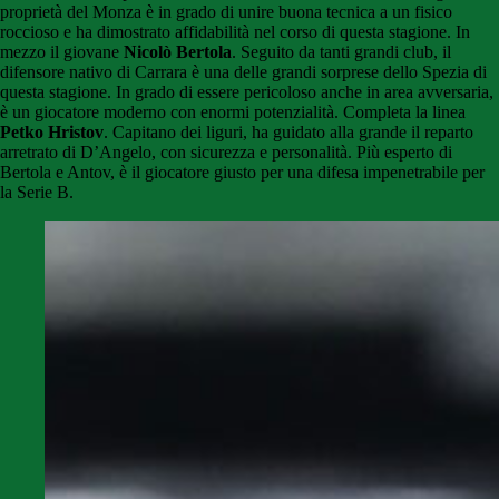
proprietà del Monza è in grado di unire buona tecnica a un fisico
roccioso e ha dimostrato affidabilità nel corso di questa stagione.
In
mezzo il giovane
Nicolò Bertola
. Seguito da tanti grandi club, il
difensore nativo di Carrara è una delle grandi sorprese dello Spezia di
questa stagione. In grado di essere pericoloso anche in area avversaria,
è un giocatore moderno con enormi potenzialità.
Completa la linea
Petko Hristov
. Capitano dei liguri, ha guidato alla grande il reparto
arretrato di D’Angelo, con sicurezza e personalità. Più esperto di
Bertola e Antov, è il giocatore giusto per una difesa impenetrabile per
la Serie B.