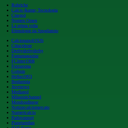
Rubriche
Calcio &amp; Tecnologia
Cinegol
Nomen Omen
La prima volta
Etimologie da Spogliatoio
Calcionapoli1926
Cittaceleste
Derbyderbyderby
Fantamagazine
FCInter1908
Forzaroma
Golssip
Hellas1903
Ilmilanista
Juvenews
Mediagol
Milanistichannel
Mondoudinese
Notiziecalciomercato
Numericalcio
Padovasport
Pianetamilan
SOS Fanta