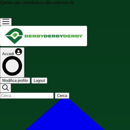
Questo sito contribuisce alla audience de
Accedi
Modifica profilo
Logout
Cerca