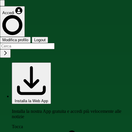
Accedi
Modifica profilo
Logout
Installa la Web App
Installa la nostra App gratuita e accedi più velocemente alle
notizie
Tocca