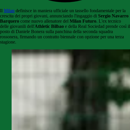
Il
Milan
definisce in maniera ufficiale un tassello fondamentale per la
crescita dei propri giovani, annunciando l'ingaggio di
Sergio Navarro
Barquero
come nuovo allenatore del
Milan Futuro
. L'ex tecnico
delle giovanili dell'
Athletic Bilbao
e della Real Sociedad prende così il
posto di Daniele Bonera sulla panchina della seconda squadra
rossonera, firmando un contratto biennale con opzione per una terza
stagione.