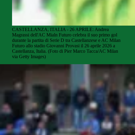
CASTELLANZA, ITALIA - 26 APRILE: Andrea
Magrassi dell'AC Mialn Futuro celebra il suo primo gol
durante la partita di Serie D tra Castellanzese e AC Milan
Futuro allo stadio Giovanni Provasi il 26 aprile 2026 a
Castellanza, Italia. (Foto di Pier Marco Tacca/AC Milan
via Getty Images)