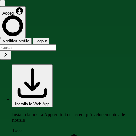
Accedi
Modifica profilo
Logout
Installa la Web App
Installa la nostra App gratuita e accedi più velocemente alle
notizie
Tocca