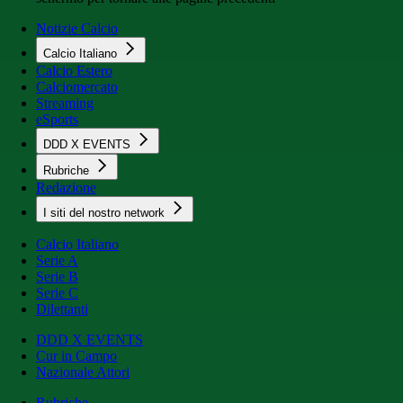
Notizie Calcio
Calcio Italiano
Calcio Estero
Calciomercato
Streaming
eSports
DDD X EVENTS
Rubriche
Redazione
I siti del nostro network
Calcio Italiano
Serie A
Serie B
Serie C
Dilettanti
DDD X EVENTS
Cur in Campo
Nazionale Attori
Rubriche