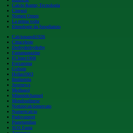
Calcio &amp; Tecnologia
Cinegol
Nomen Omen
La prima volta
Etimologie da Spogliatoio
Calcionapoli1926
Cittaceleste
Derbyderbyderby
Fantamagazine
FCInter1908
Forzaroma
Golssip
Hellas1903
Ilmilanista
Juvenews
Mediagol
Milanistichannel
Mondoudinese
Notiziecalciomercato
Numericalcio
Padovasport
Pianetamilan
SOS Fanta
Toronews