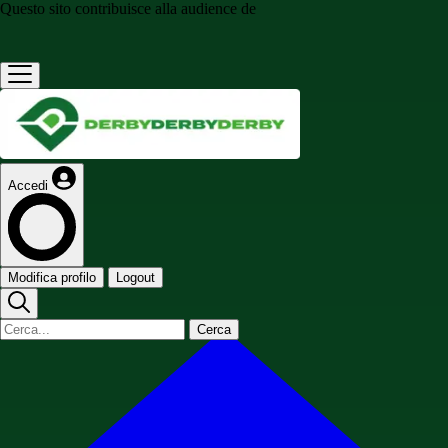
Questo sito contribuisce alla audience de
Accedi
Modifica profilo
Logout
Cerca