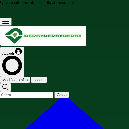
Questo sito contribuisce alla audience de
Accedi
Modifica profilo
Logout
Cerca