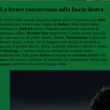
La feroce concorrenza sulla fascia destra
Il ritorno nella capitale spagnola impone però al brasiliano una
sfida
durissima per ottenere una maglia da
titolare
. Sulla fascia destra
dell'attacco,
Endrick
dovrà competere apertamente con rivali di
altissimo calibro.
Brahim Díaz
rappresenta il primo grande ostacolo
per una casacca dal primo minuto. Inoltre,
Mastantuono
scalpita per
trovare spazio, a meno che la dirigenza non decida di mandarlo a
giocare in prestito altrove. Infine, il reparto offensivo attende il rientro
di
Rodrygo
. L'esterno continua a recuperare in modo molto
soddisfacente dalla grave
lesione
al legamento
crociato
anteriore del
ginocchio destro e promette di incendiare la competizione interna non
appena calcherà nuovamente il prato verde.