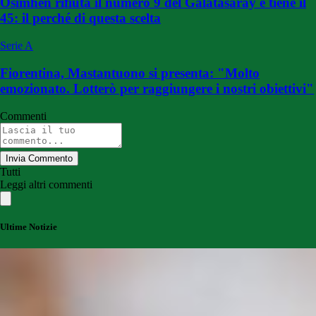
Osimhen rifiuta il numero 9 del Galatasaray e tiene il
45: il perché di questa scelta
Serie A
Fiorentina, Mastantuono si presenta: "Molto
emozionato. Lotterò per raggiungere i nostri obiettivi"
Commenti
Invia Commento
Tutti
Leggi altri commenti
Ultime Notizie