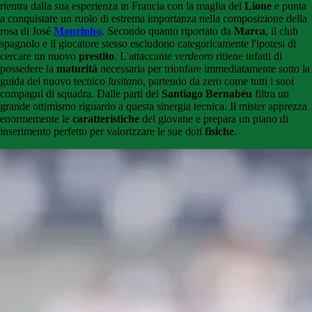
rientra dalla sua esperienza in Francia con la maglia del
Lione
e punta
a conquistare un ruolo di estrema importanza nella composizione della
rosa di José
Mourinho
. Secondo quanto riportato da
Marca
, il club
spagnolo e il giocatore stesso escludono categoricamente l'ipotesi di
cercare un nuovo
prestito
. L'attaccante
verdeoro
ritiene infatti di
possedere la
maturità
necessaria per trionfare immediatamente sotto la
guida del nuovo tecnico
lusitano
, partendo da zero come tutti i suoi
compagni di squadra. Dalle parti del
Santiago Bernabéu
filtra un
grande ottimismo riguardo a questa sinergia tecnica. Il mister apprezza
enormemente le
caratteristiche
del giovane e prepara un piano di
inserimento perfetto per valorizzare le sue doti
fisiche
.