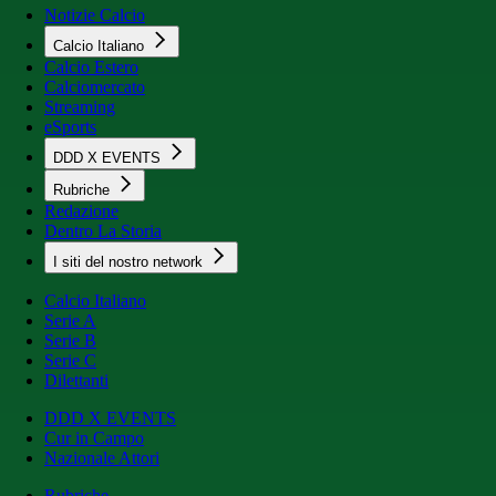
Notizie Calcio
Calcio Italiano
Calcio Estero
Calciomercato
Streaming
eSports
DDD X EVENTS
Rubriche
Redazione
Dentro La Storia
I siti del nostro network
Calcio Italiano
Serie A
Serie B
Serie C
Dilettanti
DDD X EVENTS
Cur in Campo
Nazionale Attori
Rubriche