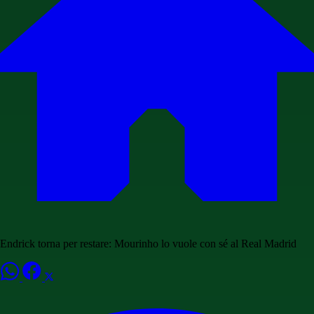
Endrick torna per restare: Mourinho lo vuole con sé al Real Madrid