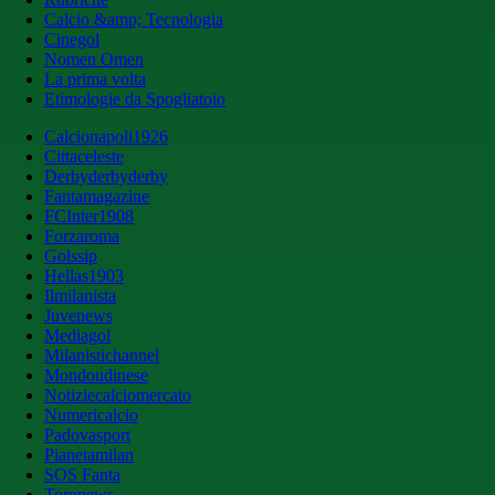
Calcio &amp; Tecnologia
Cinegol
Nomen Omen
La prima volta
Etimologie da Spogliatoio
Calcionapoli1926
Cittaceleste
Derbyderbyderby
Fantamagazine
FCInter1908
Forzaroma
Golssip
Hellas1903
Ilmilanista
Juvenews
Mediagol
Milanistichannel
Mondoudinese
Notiziecalciomercato
Numericalcio
Padovasport
Pianetamilan
SOS Fanta
Toronews