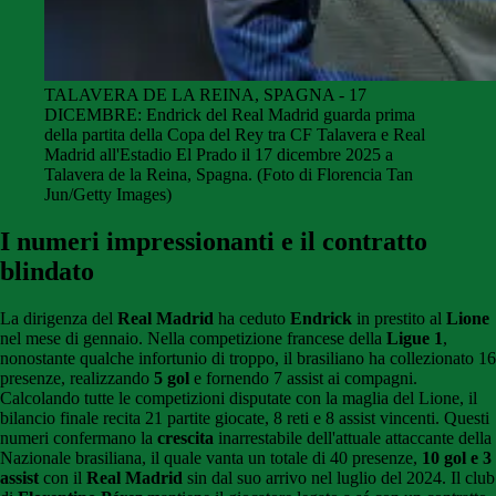
TALAVERA DE LA REINA, SPAGNA - 17
DICEMBRE: Endrick del Real Madrid guarda prima
della partita della Copa del Rey tra CF Talavera e Real
Madrid all'Estadio El Prado il 17 dicembre 2025 a
Talavera de la Reina, Spagna. (Foto di Florencia Tan
Jun/Getty Images)
I numeri impressionanti e il contratto
blindato
La dirigenza del
Real Madrid
ha ceduto
Endrick
in prestito al
Lione
nel mese di gennaio. Nella competizione francese della
Ligue 1
,
nonostante qualche infortunio di troppo, il brasiliano ha collezionato 16
presenze, realizzando
5 gol
e fornendo 7 assist ai compagni.
Calcolando tutte le competizioni disputate con la maglia del Lione, il
bilancio finale recita 21 partite giocate, 8 reti e 8 assist vincenti. Questi
numeri confermano la
crescita
inarrestabile dell'attuale attaccante della
Nazionale brasiliana, il quale vanta un totale di 40 presenze,
10 gol e 3
assist
con il
Real Madrid
sin dal suo arrivo nel luglio del 2024. Il club