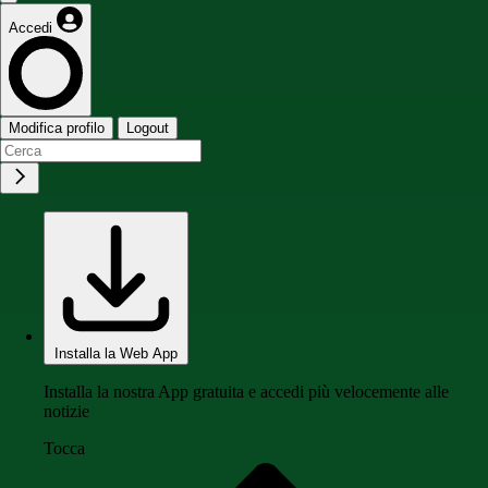
Accedi
Modifica profilo
Logout
Installa la Web App
Installa la nostra App gratuita e accedi più velocemente alle
notizie
Tocca