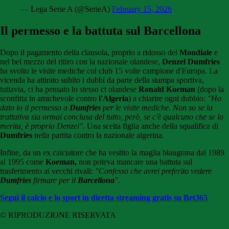
— Lega Serie A (@SerieA)
February 15, 2026
Il permesso e la battuta sul Barcellona
Dopo il pagamento della clausola, proprio a ridosso del
Mondiale
e
nel bel mezzo del ritiro con la nazionale olandese,
Denzel
Dumfries
ha svolto le visite mediche col club 15 volte campione d'Europa. La
vicenda ha attirato subito i dubbi da parte della stampa sportiva,
tuttavia, ci ha pensato lo stesso ct olandese
Ronald Koeman
(dopo la
sconfitta in amichevole contro
l'Algeria
) a chiarire ogni dubbio:
"Ho
dato io il permesso a
Dumfries
per le visite mediche. Non so se la
trattativa sia ormai conclusa del tutto, però, se c'è qualcuno che se lo
merita, è proprio Denzel".
Una scelta figlia anche della squalifica di
Dumfries
nella partita contro la nazionale algerina.
Infine, da un ex calciatore che ha vestito la maglia blaugrana dal 1989
al 1995 come
Koeman,
non poteva mancare una battuta sul
trasferimento ai vecchi rivali:
"Confesso che avrei preferito vedere
Dumfries
firmare per il
Barcellona
"
.
Segui il calcio e lo sport in diretta streaming gratis su Bet365
© RIPRODUZIONE RISERVATA