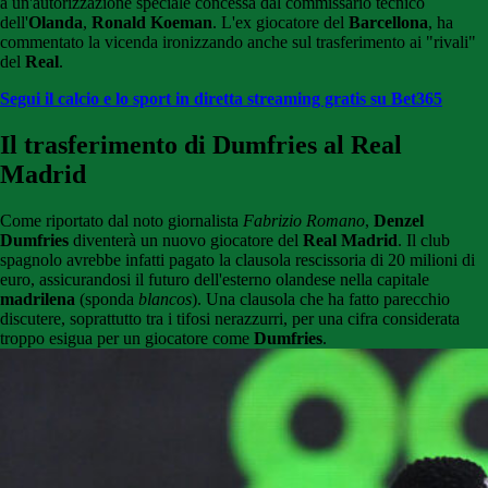
a un'autorizzazione speciale concessa dal commissario tecnico
dell'
Olanda
,
Ronald Koeman
. L'ex giocatore del
Barcellona
, ha
commentato la vicenda ironizzando anche sul trasferimento ai "rivali"
del
Real
.
Segui il calcio e lo sport in diretta streaming gratis su Bet365
Il trasferimento di Dumfries al Real
Madrid
Come riportato dal noto giornalista
Fabrizio Romano
,
Denzel
Dumfries
diventerà un nuovo giocatore del
Real Madrid
. Il club
spagnolo avrebbe infatti pagato la clausola rescissoria di 20 milioni di
euro, assicurandosi il futuro dell'esterno olandese nella capitale
madrilena
(sponda
blancos
). Una clausola che ha fatto parecchio
discutere, soprattutto tra i tifosi nerazzurri, per una cifra considerata
troppo esigua per un giocatore come
Dumfries
.