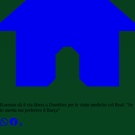
Koeman dà il via libera a Dumfries per le visite mediche col Real: "Se
lo merita ma preferivo il Barça"