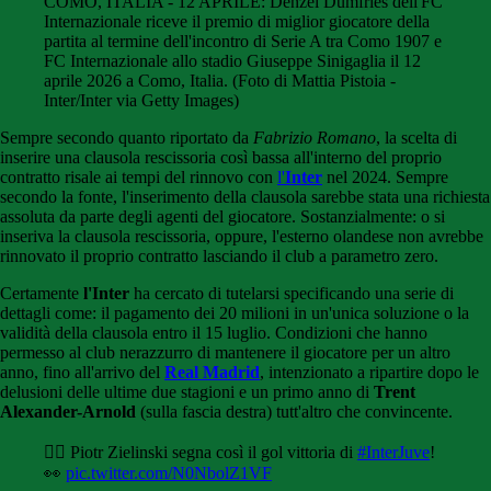
COMO, ITALIA - 12 APRILE: Denzel Dumfries dell'FC
Internazionale riceve il premio di miglior giocatore della
partita al termine dell'incontro di Serie A tra Como 1907 e
FC Internazionale allo stadio Giuseppe Sinigaglia il 12
aprile 2026 a Como, Italia. (Foto di Mattia Pistoia -
Inter/Inter via Getty Images)
Sempre secondo quanto riportato da
Fabrizio Romano
, la scelta di
inserire una clausola rescissoria così bassa all'interno del proprio
contratto risale ai tempi del rinnovo con
l'
Inter
nel 2024. Sempre
secondo la fonte, l'inserimento della clausola sarebbe stata una richiesta
assoluta da parte degli agenti del giocatore. Sostanzialmente: o si
inseriva la clausola rescissoria, oppure, l'esterno olandese non avrebbe
rinnovato il proprio contratto lasciando il club a parametro zero.
Certamente
l'Inter
ha cercato di tutelarsi specificando una serie di
dettagli come: il pagamento dei 20 milioni in un'unica soluzione o la
validità della clausola entro il 15 luglio. Condizioni che hanno
permesso al club nerazzurro di mantenere il giocatore per un altro
anno, fino all'arrivo del
Real Madrid
, intenzionato a ripartire dopo le
delusioni delle ultime due stagioni e un primo anno di
Trent
Alexander-Arnold
(sulla fascia destra) tutt'altro che convincente.
🤵‍♂️ Piotr Zielinski segna così il gol vittoria di
#InterJuve
!
👀
pic.twitter.com/N0NbolZ1VF