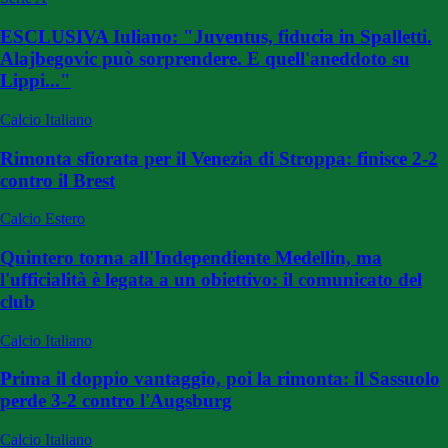
ESCLUSIVA Iuliano: "Juventus, fiducia in Spalletti.
Alajbegovic può sorprendere. E quell'aneddoto su
Lippi..."
Calcio Italiano
Rimonta sfiorata per il Venezia di Stroppa: finisce 2-2
contro il Brest
Calcio Estero
Quintero torna all'Independiente Medellin, ma
l'ufficialità è legata a un obiettivo: il comunicato del
club
Calcio Italiano
Prima il doppio vantaggio, poi la rimonta: il Sassuolo
perde 3-2 contro l'Augsburg
Calcio Italiano