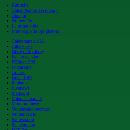
Rubriche
Calcio &amp; Tecnologia
Cinegol
Nomen Omen
La prima volta
Etimologie da Spogliatoio
Calcionapoli1926
Cittaceleste
Derbyderbyderby
Fantamagazine
FCInter1908
Forzaroma
Golssip
Hellas1903
Ilmilanista
Juvenews
Mediagol
Milanistichannel
Mondoudinese
Notiziecalciomercato
Numericalcio
Padovasport
Pianetamilan
SOS Fanta