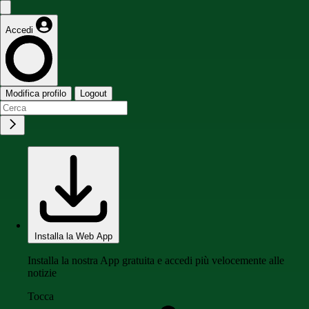
Accedi
Modifica profilo
Logout
Installa la Web App
Installa la nostra App gratuita e accedi più velocemente alle
notizie
Tocca