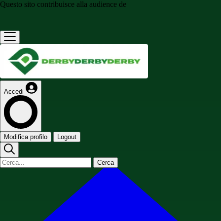
Questo sito contribuisce alla audience de
Accedi
Modifica profilo
Logout
Cerca