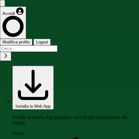
Accedi
Modifica profilo
Logout
Installa la Web App
Installa la nostra App gratuita e accedi più velocemente alle
notizie
Tocca