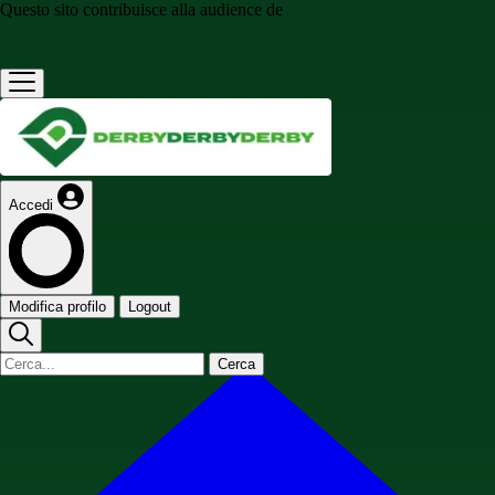
Questo sito contribuisce alla audience de
Accedi
Modifica profilo
Logout
Cerca