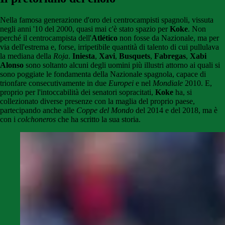
Nella famosa generazione d'oro dei centrocampisti spagnoli, vissuta
negli anni '10 del 2000, quasi mai c'è stato spazio per
Koke
. Non
perché il centrocampista dell'
Atlético
non fosse da Nazionale, ma per
via dell'estrema e, forse, irripetibile quantità di talento di cui pullulava
la mediana della
Roja
.
Iniesta
,
Xavi
,
Busquets
,
Fabregas
,
Xabi
Alonso
sono soltanto alcuni degli uomini più illustri attorno ai quali si
sono poggiate le fondamenta della Nazionale spagnola, capace di
trionfare consecutivamente in due
Europei
e nel
Mondiale
2010. E,
proprio per l'intoccabilità dei senatori sopracitati,
Koke
ha, si
collezionato diverse presenze con la maglia del proprio paese,
partecipando anche alle
Coppe del Mondo
del 2014 e del 2018, ma è
con i
colchoneros
che ha scritto la sua storia.