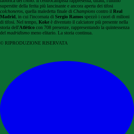
fabbrica del
cholo
. Il centrocampista rappresenta, difatti, l'ultimo
superstite della ferita più lancinante e ancora aperta dei tifosi
colchoneros
, quella maledetta finale di
Champions
contro il
Real
Madrid
, in cui l'incornata di
Sergio Ramos
spezzò i cuori di milioni
di tifosi. Nel tempo,
Koke
è diventato il calciatore più presente nella
storia dell'
Atlético
con 708 presenze, rappresentando la quintessenza
del
madridismo
meno elitario. La storia continua.
© RIPRODUZIONE RISERVATA