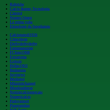
Rubriche
Calcio &amp; Tecnologia
Cinegol
Nomen Omen
La prima volta
Etimologie da Spogliatoio
Calcionapoli1926
Cittaceleste
Derbyderbyderby
Fantamagazine
FCInter1908
Forzaroma
Golssip
Hellas1903
Ilmilanista
Juvenews
Mediagol
Milanistichannel
Mondoudinese
Notiziecalciomercato
Numericalcio
Padovasport
Pianetamilan
SOS Fanta