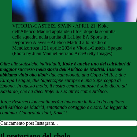
VITORIA-GASTEIZ, SPAIN - APRIL 21: Koke
dell'Atletico Madrid applaude i tifosi dopo la sconfitta
della squadra nella partita di LaLiga EA Sports tra
Deportivo Alaves e Atletico Madrid allo Stadio di
Mendizorroza il 21 aprile 2024 a Vitoria-Gasteiz, Spagna.
(Photo by Juan Manuel Serrano Arce/Getty Images)
Oltre alle statistiche individuali,
Koke è anche uno dei calciatori di
maggior successo nella storia dell'Atlético de Madrid. Insieme
abbiamo vinto otto titoli
: due campionati, una Copa del Rey, due
Europa League, due Supercoppe europee e una Supercoppa di
Spagna. In questo modo, il nostro centrocampista è solo dietro ad
Adelardo, che ha dieci trofei al suo attivo come Atlético.
Jorge Resurrección continuerà a indossare la fascia da capitano
dell'Atlético de Madrid, emanando coraggio e cuore. La leggenda
continua. Congratulazioni, Koke
"!
Caricamento post Instagram...
Il pretoriano del cholo