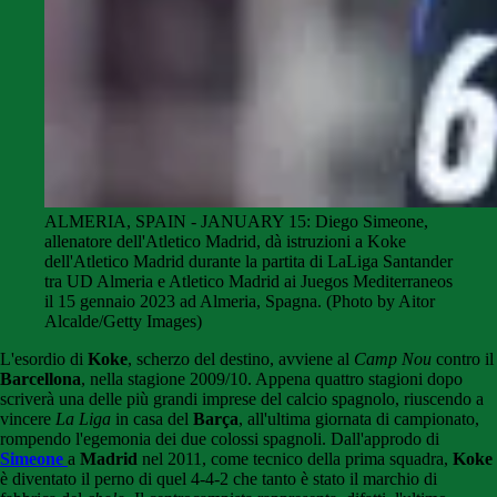
ALMERIA, SPAIN - JANUARY 15: Diego Simeone,
allenatore dell'Atletico Madrid, dà istruzioni a Koke
dell'Atletico Madrid durante la partita di LaLiga Santander
tra UD Almeria e Atletico Madrid ai Juegos Mediterraneos
il 15 gennaio 2023 ad Almeria, Spagna. (Photo by Aitor
Alcalde/Getty Images)
L'esordio di
Koke
, scherzo del destino, avviene al
Camp Nou
contro il
Barcellona
, nella stagione 2009/10. Appena quattro stagioni dopo
scriverà una delle più grandi imprese del calcio spagnolo, riuscendo a
vincere
La Liga
in casa del
Barça
, all'ultima giornata di campionato,
rompendo l'egemonia dei due colossi spagnoli. Dall'approdo di
Simeone
a
Madrid
nel 2011, come tecnico della prima squadra,
Koke
è diventato il perno di quel 4-4-2 che tanto è stato il marchio di