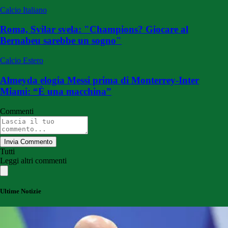
Calcio Italiano
Roma, Svilar svela: "Champions? Giocare al
Bernabeu sarebbe un sogno"
Calcio Estero
Almeyda elogia Messi prima di Monterrey-Inter
Miami: “È una macchina”
Commenti
Invia Commento
Tutti
Leggi altri commenti
Ultime Notizie