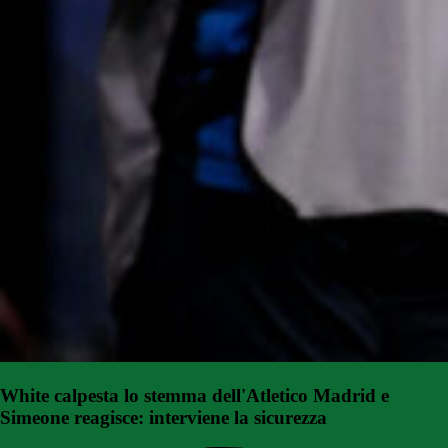
White calpesta lo stemma dell'Atletico Madrid e
Simeone reagisce: interviene la sicurezza