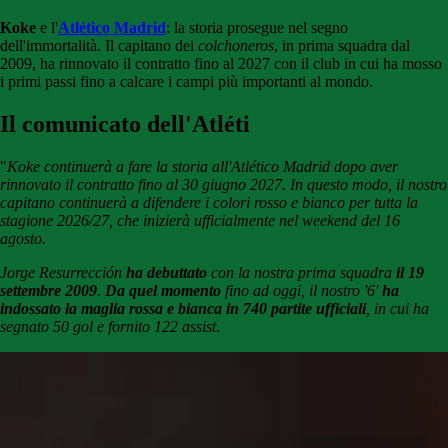
Koke
e l'
Atlético Madrid
: la storia prosegue nel segno
dell'immortalità. Il capitano dei
colchoneros
, in prima squadra dal
2009, ha rinnovato il contratto fino al 2027 con il club in cui ha mosso
i primi passi fino a calcare i campi più importanti al mondo.
Il comunicato dell'Atléti
"
Koke continuerà a fare la storia all'Atlético Madrid dopo aver
rinnovato il contratto fino al 30 giugno 2027. In questo modo, il nostro
capitano continuerà a difendere i colori rosso e bianco per tutta la
stagione 2026/27, che inizierà ufficialmente nel weekend del 16
agosto.
Jorge Resurrección
ha debuttato
con la nostra prima squadra
il 19
settembre 2009
.
Da quel momento
fino ad oggi, il nostro '6'
ha
indossato la maglia rossa e bianca in 740 partite ufficiali
, in cui ha
segnato 50 gol e fornito 122 assist
.