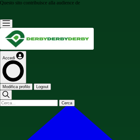
Questo sito contribuisce alla audience de
Accedi
Modifica profilo
Logout
Cerca