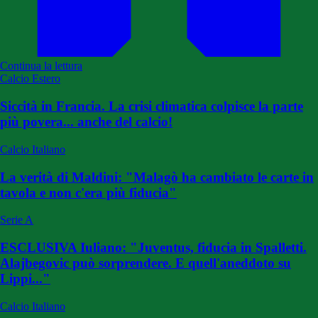
Continua la lettura
Calcio Estero
Siccità in Francia. La crisi climatica colpisce la parte
più povera... anche del calcio!
Calcio Italiano
La verità di Maldini: "Malagò ha cambiato le carte in
tavola e non c'era più fiducia"
Serie A
ESCLUSIVA Iuliano: "Juventus, fiducia in Spalletti.
Alajbegovic può sorprendere. E quell'aneddoto su
Lippi..."
Calcio Italiano