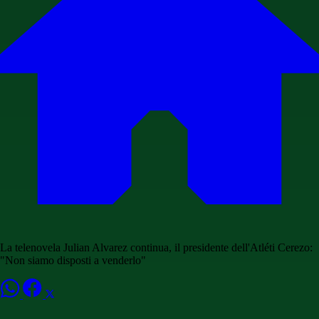
La telenovela Julian Alvarez continua, il presidente dell'Atléti Cerezo:
"Non siamo disposti a venderlo"