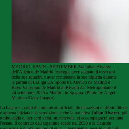
MADRID, SPAIN - SEPTEMBER 24: Julian Alvarez
dell'Atletico de Madrid festeggia aver segnato il terzo gol
della sua squadra e aver completato la sua tripletta durante
la partita di LaLiga EA Sports tra Atletico de Madrid e
Rayo Vallecano de Madrid al Riyadh Air Metropolitano il
24 settembre 2025 a Madrid, in Spagna. (Photo by Angel
Martinez/Getty Images)
La bagarre a colpi di comunicati ufficiali, dichiarazioni e offerte fittizie
è appena iniziata e la sensazione è che la trattativa
Julian Alvarez
, già
molto calda e, per certi versi, stucchevole, ci accompagnerà per tutta
l'estate. Il contratto dell'argentino scade nel 2030 e la clausola
rescissoria è di 500 milioni di euro. Chiaramente, nessun club può