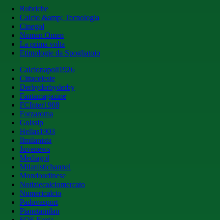
Rubriche
Calcio &amp; Tecnologia
Cinegol
Nomen Omen
La prima volta
Etimologie da Spogliatoio
Calcionapoli1926
Cittaceleste
Derbyderbyderby
Fantamagazine
FCInter1908
Forzaroma
Golssip
Hellas1903
Ilmilanista
Juvenews
Mediagol
Milanistichannel
Mondoudinese
Notiziecalciomercato
Numericalcio
Padovasport
Pianetamilan
SOS Fanta