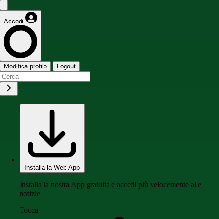
Accedi
Modifica profilo
Logout
Installa la Web App
Installa la nostra App gratuita e accedi più velocemente alle
notizie
Tocca