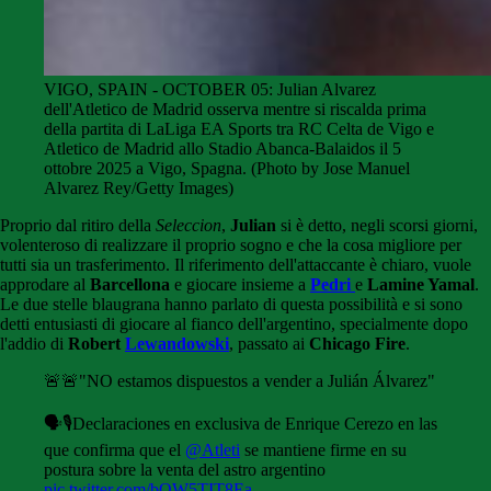
VIGO, SPAIN - OCTOBER 05: Julian Alvarez
dell'Atletico de Madrid osserva mentre si riscalda prima
della partita di LaLiga EA Sports tra RC Celta de Vigo e
Atletico de Madrid allo Stadio Abanca-Balaidos il 5
ottobre 2025 a Vigo, Spagna. (Photo by Jose Manuel
Alvarez Rey/Getty Images)
Proprio dal ritiro della
Seleccion
,
Julian
si è detto, negli scorsi giorni,
volenteroso di realizzare il proprio sogno e che la cosa migliore per
tutti sia un trasferimento. Il riferimento dell'attaccante è chiaro, vuole
approdare al
Barcellona
e giocare insieme a
Pedri
e
Lamine Yamal
.
Le due stelle blaugrana hanno parlato di questa possibilità e si sono
detti entusiasti di giocare al fianco dell'argentino, specialmente dopo
l'addio di
Robert
Lewandowski
, passato ai
Chicago Fire
.
🚨🚨"NO estamos dispuestos a vender a Julián Álvarez"
🗣🎙Declaraciones en exclusiva de Enrique Cerezo en las
que confirma que el
@Atleti
se mantiene firme en su
postura sobre la venta del astro argentino
pic.twitter.com/bOW5TIT8Ea