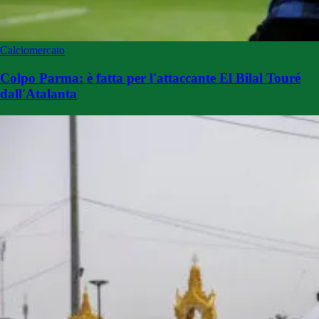
Calciomercato
Colpo Parma: è fatta per l'attaccante El Bilal Touré
dall'Atalanta