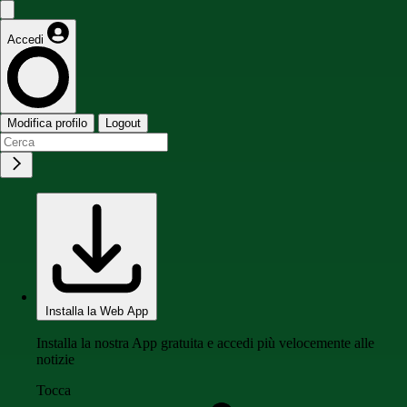
Accedi
Modifica profilo
Logout
Installa la Web App
Installa la nostra App gratuita e accedi più velocemente alle
notizie
Tocca