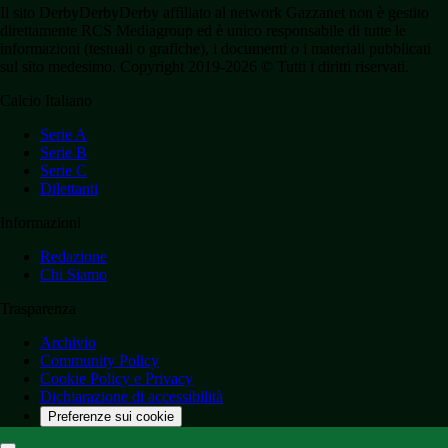
Il sito DerbyDerbyDerby affiliato al network Gazzanet non è gestito
direttamente RCS Mediagroup ed è unico responsabile di tutte le
informazioni (testuali o grafiche), i documenti o i materiali pubblicati
sul sito medesimo. Copyright 2019-2026 © Tutti i diritti riservati.
Calcio Italiano
Serie A
Serie B
Serie C
Dilettanti
Informazioni
Redazione
Chi Siamo
Trasparenza
Archivio
Community Policy
Cookie Policy e Privacy
Dichiarazione di accessibilità
Preferenze sui cookie