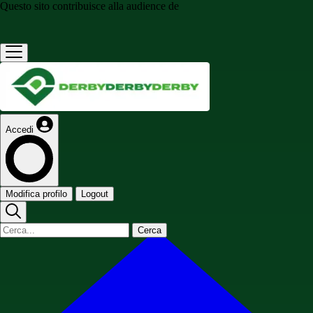
Questo sito contribuisce alla audience de
Accedi
Modifica profilo
Logout
Cerca