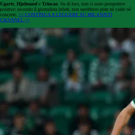
Ugarte
,
Hjulmand
e
Trincao
. Su di loro, non ci sono prospettive
positive: secondo il giornalista infatti, non sarebbero piste né calde né
concrete.
<< CONTINUA A LEGGERE SU MILANISTI
CHANNEL >>