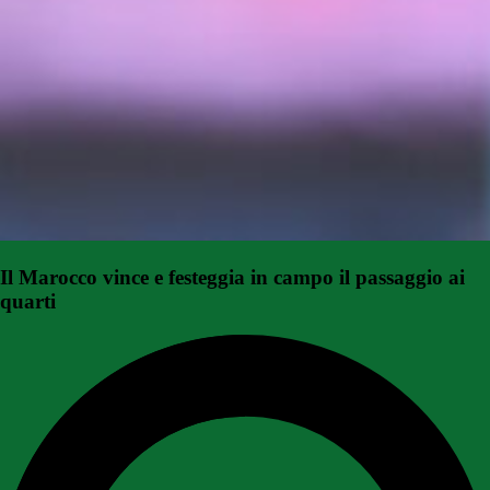
Il Marocco vince e festeggia in campo il passaggio ai
quarti