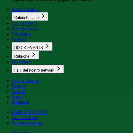
Notizie Calcio
Calcio Italiano
Calcio Estero
Calciomercato
Streaming
eSports
DDD X EVENTS
Rubriche
Redazione
I siti del nostro network
Calcio Italiano
Serie A
Serie B
Serie C
Dilettanti
DDD X EVENTS
Cur in Campo
Nazionale Attori
Rubriche