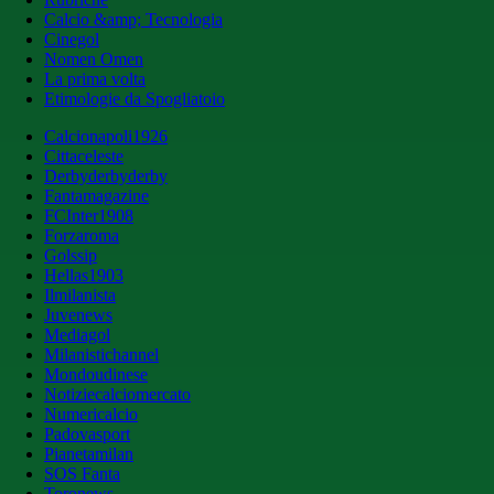
Calcio &amp; Tecnologia
Cinegol
Nomen Omen
La prima volta
Etimologie da Spogliatoio
Calcionapoli1926
Cittaceleste
Derbyderbyderby
Fantamagazine
FCInter1908
Forzaroma
Golssip
Hellas1903
Ilmilanista
Juvenews
Mediagol
Milanistichannel
Mondoudinese
Notiziecalciomercato
Numericalcio
Padovasport
Pianetamilan
SOS Fanta
Toronews