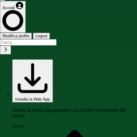
Accedi
Modifica profilo
Logout
Installa la Web App
Installa la nostra App gratuita e accedi più velocemente alle
notizie
Tocca