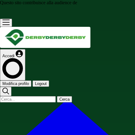
Questo sito contribuisce alla audience de
Accedi
Modifica profilo
Logout
Cerca