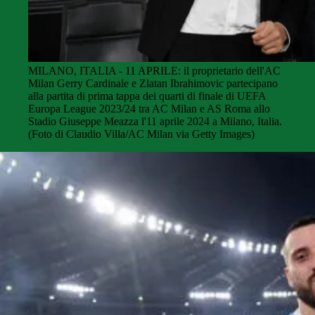
MILANO, ITALIA - 11 APRILE: il proprietario dell'AC
Milan Gerry Cardinale e Zlatan Ibrahimovic partecipano
alla partita di prima tappa dei quarti di finale di UEFA
Europa League 2023/24 tra AC Milan e AS Roma allo
Stadio Giuseppe Meazza l'11 aprile 2024 a Milano, Italia.
(Foto di Claudio Villa/AC Milan via Getty Images)