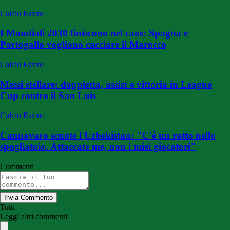
Calcio Estero
I Mondiali 2030 finiscono nel caos: Spagna e
Portogallo vogliono cacciare il Marocco
Calcio Estero
Messi stellare: doppietta, assist e vittoria in League
Cup contro il San Luis
Calcio Estero
Cannavaro scuote l'Uzbekistan: "C'è un ratto nello
spogliatoio. Attaccate me, non i miei giocatori"
Commenti
Invia Commento
Tutti
Leggi altri commenti