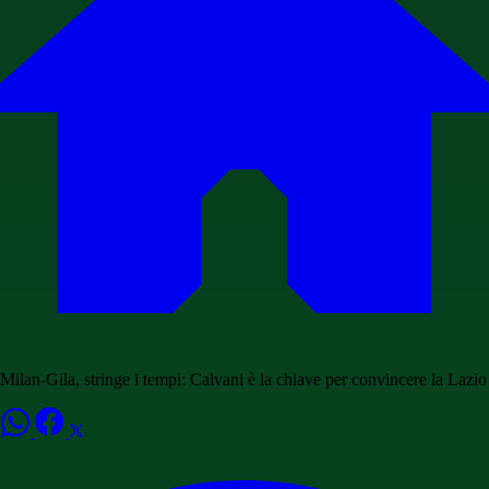
Milan-Gila, stringe i tempi: Calvani è la chiave per convincere la Lazio