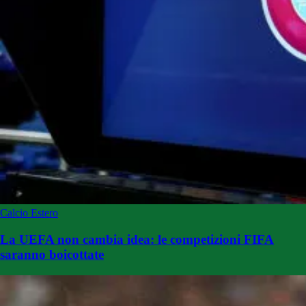
Calcio Estero
La UEFA non cambia idea: le competizioni FIFA
saranno boicottate