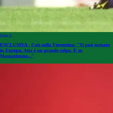
Serie A
ESCLUSIVA - Cois sulla Fiorentina: "Si può tornare
in Europa. Atta è un grande colpo. E su
Mastantuono..."