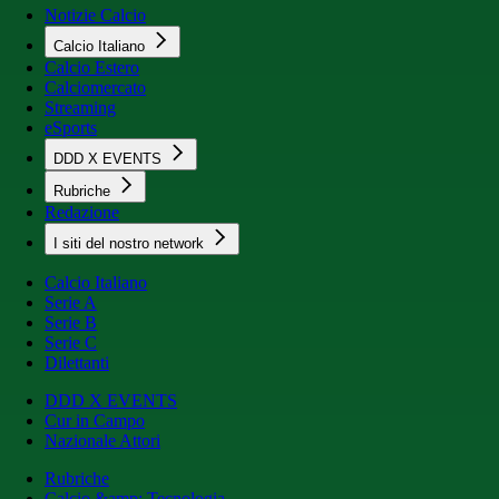
Notizie Calcio
Calcio Italiano
Calcio Estero
Calciomercato
Streaming
eSports
DDD X EVENTS
Rubriche
Redazione
I siti del nostro network
Calcio Italiano
Serie A
Serie B
Serie C
Dilettanti
DDD X EVENTS
Cur in Campo
Nazionale Attori
Rubriche
Calcio &amp; Tecnologia