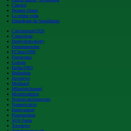
Cinegol
Nomen Omen
La prima volta
Etimologie da Spogliatoio
Calcionapoli1926
Cittaceleste
Derbyderbyderby
Fantamagazine
FCInter1908
Forzaroma
Golssip
Hellas1903
Ilmilanista
Juvenews
Mediagol
Milanistichannel
Mondoudinese
Notiziecalciomercato
Numericalcio
Padovasport
Pianetamilan
SOS Fanta
Toronews
Tuttobolognaweb