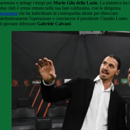
arretrato e stringe i tempi per
Mario Gila della Lazio
. La trattativa tra i
due club è ormai entrata nella sua fase caldissima, con la dirigenza
rossonera
che ha individuato la contropartita ideale per sbloccare
definitivamente l'operazione e convincere il presidente Claudio Lotito:
il giovane difensore
Gabriele Calvani
.