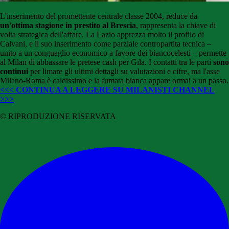
L'inserimento del promettente centrale classe 2004, reduce da
un'ottima stagione in prestito al Brescia
, rappresenta la chiave di
volta strategica dell'affare. La Lazio apprezza molto il profilo di
Calvani, e il suo inserimento come parziale contropartita tecnica –
unito a un conguaglio economico a favore dei biancocelesti – permette
al Milan di abbassare le pretese cash per Gila. I contatti tra le parti
sono
continui
per limare gli ultimi dettagli su valutazioni e cifre, ma l'asse
Milano-Roma è caldissimo e la fumata bianca appare ormai a un passo.
<<< CONTINUA A LEGGERE SU MILANISTI CHANNEL
>>>
© RIPRODUZIONE RISERVATA