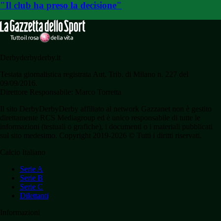
"Il club ha preso la decisione"
Derbyderbyderby.it
Testata giornalistica registrata Aut. Trib. di Milano n. 227 del
09/09/2016.
Direttore Responsabile: Marco Torretta
Il sito DerbyDerbyDerby affiliato al network Gazzanet non è gestito
direttamente RCS Mediagroup ed è unico responsabile di tutte le
informazioni (testuali o grafiche), i documenti o i materiali pubblicati
sul sito medesimo. Copyright 2019-2026 © Tutti i diritti riservati.
Calcio Italiano
Serie A
Serie B
Serie C
Dilettanti
Informazioni