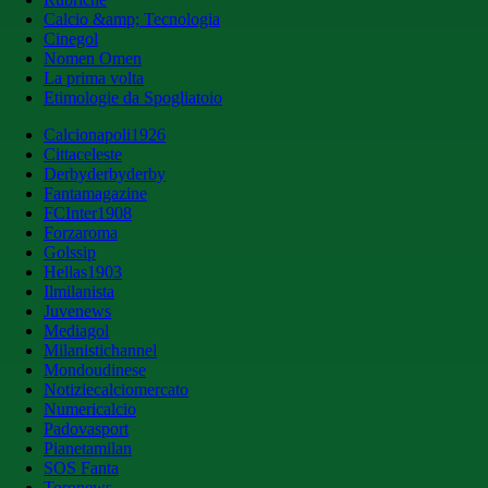
Calcio &amp; Tecnologia
Cinegol
Nomen Omen
La prima volta
Etimologie da Spogliatoio
Calcionapoli1926
Cittaceleste
Derbyderbyderby
Fantamagazine
FCInter1908
Forzaroma
Golssip
Hellas1903
Ilmilanista
Juvenews
Mediagol
Milanistichannel
Mondoudinese
Notiziecalciomercato
Numericalcio
Padovasport
Pianetamilan
SOS Fanta
Toronews