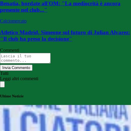
Benatia, bordate all'OM: "La mediocrità è ancora
presente nel club..."
Calciomercato
Atletico Madrid, Simeone sul futuro di Julian Alvarez:
"Il club ha preso la decisione"
Commenti
Invia Commento
Tutti
Leggi altri commenti
Ultime Notizie