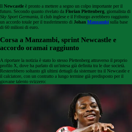
Il
Newcastle
è pronto a mettere a segno un colpo importante per il
futuro. Secondo quanto rivelato da
Florian Plettenberg
, giornalista di
Sky Sport Germania
, il club inglese e il Friburgo avrebbero raggiunto
un accordo totale per il trasferimento di
Johan
Manzambi
sulla base
di 60 milioni di euro.
Corsa a Manzambi, sprint Newcastle e
accordo oramai raggiunto
A riportare la notizia è stato lo stesso Plettenberg attraverso il proprio
profilo X, dove ha parlato di un'intesa già definita tra le due società.
Resterebbero soltanto gli ultimi dettagli da sistemare tra il Newcastle e
il calciatore, con un contratto a lungo termine già predisposto per il
giovane talento svizzero: