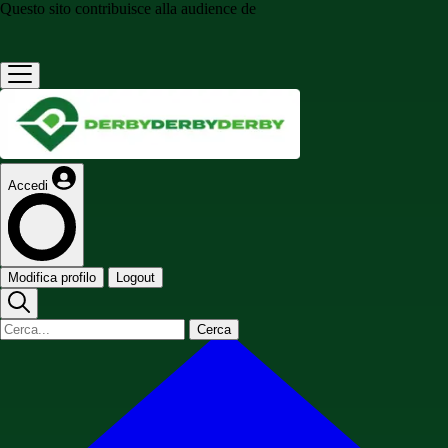
Questo sito contribuisce alla audience de
Accedi
Modifica profilo
Logout
Cerca