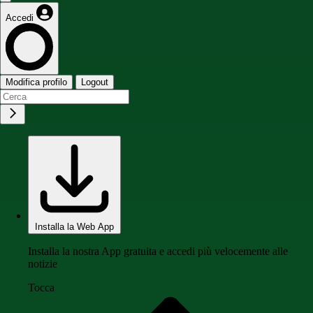
Accedi
Modifica profilo
Logout
Installa la Web App
Installa la nostra App gratuita e accedi più velocemente alle
notizie
Tocca