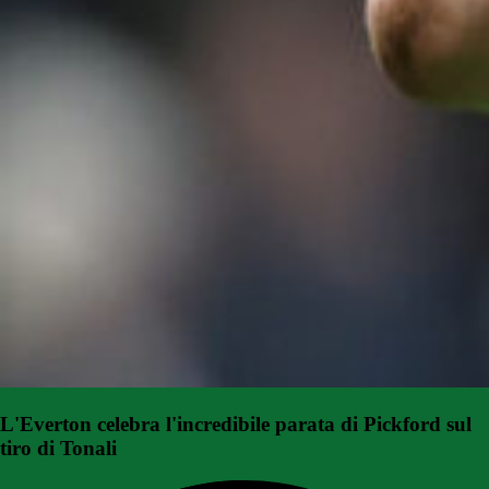
L'Everton celebra l'incredibile parata di Pickford sul
tiro di Tonali