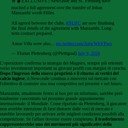
🚨💣 EXCLUSIVE | Newcastle and SC Freiburg have
reached a full agreement over the transfer of Johan
Manzambi worth €60m.
All agreed between the clubs.
#NUFC
are now finalising
the final details of the agreement with Manzambi. Long-
term contract prepared.
Aston Villa were also…
pic.twitter.com/2omcWbVPwo
— Florian Plettenberg (@Plettigoal)
July 9, 2026
L'operazione conferma la strategia dei
Magpies
, sempre più orientati
verso investimenti importanti su giovani profili con margini di crescita.
Dopo l'ingresso della nuova proprietà e il ritorno ai vertici del
calcio inglese
, il Newcastle continua a muoversi sul mercato con
l'obiettivo di costruire una rosa competitiva nel presente e nel futuro.
Manzambi, attualmente fermo ai box per un infortunio, sarebbe però
totalmente concentrato sul prossimo grande appuntamento
internazionale: il Mondiale. Come riportato da Plettenberg, il giocatore
non avrebbe intenzione di farsi distrarre dalle voci di mercato e
starebbe lavorando per arrivare nelle migliori condizioni possibili alla
competizione. Se l'affare dovesse essere completato,
il trasferimento
rappresenterebbe uno dei movimenti più significativi della