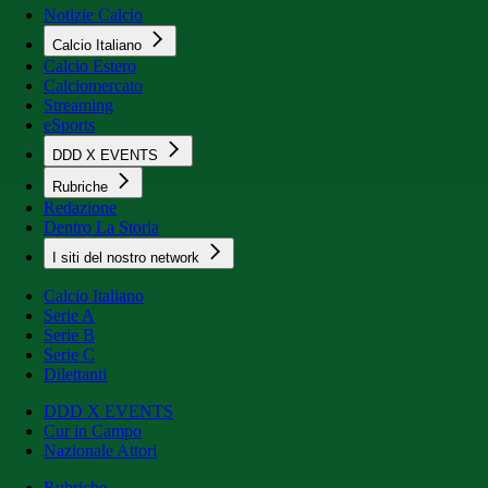
Notizie Calcio
Calcio Italiano
Calcio Estero
Calciomercato
Streaming
eSports
DDD X EVENTS
Rubriche
Redazione
Dentro La Storia
I siti del nostro network
Calcio Italiano
Serie A
Serie B
Serie C
Dilettanti
DDD X EVENTS
Cur in Campo
Nazionale Attori
Rubriche