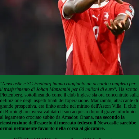
"Newcastle e SC Freiburg hanno raggiunto un accordo completo per
il trasferimento di Johan Manzambi per 60 milioni di euro".
Ha scritto
Plettenberg, sottolineando come il club inglese sia ora concentrato sulla
definizione degli aspetti finali dell'operazione. Manzambi, attaccante di
grande prospettiva, era finito anche nel mirino dell'Aston Villa. Il club
di Birmingham aveva valutato il suo acquisto dopo il grave infortunio
al legamento crociato subito da Amadou Onana,
ma secondo la
ricostruzione dell'esperto di mercato tedesco il Newcastle sarebbe
ormai nettamente favorito nella corsa al giocatore.