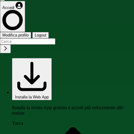
Accedi
Modifica profilo
Logout
Installa la Web App
Installa la nostra App gratuita e accedi più velocemente alle
notizie
Tocca