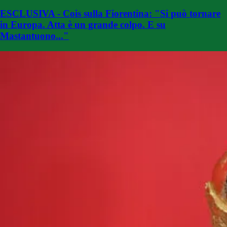
ESCLUSIVA - Cois sulla Fiorentina: "Si può tornare
in Europa. Atta è un grande colpo. E su
Mastantuono..."