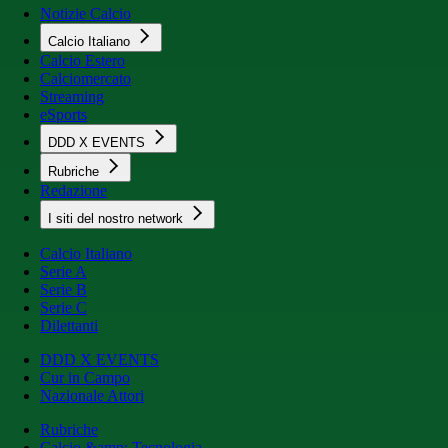
Notizie Calcio
Calcio Italiano
Calcio Estero
Calciomercato
Streaming
eSports
DDD X EVENTS
Rubriche
Redazione
I siti del nostro network
Calcio Italiano
Serie A
Serie B
Serie C
Dilettanti
DDD X EVENTS
Cur in Campo
Nazionale Attori
Rubriche
Calcio &amp; Tecnologia