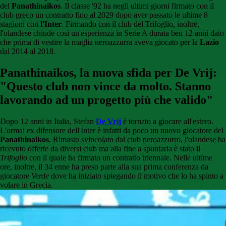
del
Panathinaikos
. Il classe '92 ha negli ultimi giorni firmato con il
club greco un contratto fino al 2029 dopo aver passato le ultime 8
stagioni con
l'Inter
. Firmando con il club del Trifoglio, inoltre,
l'olandese chiude così un'esperienza in Serie A durata ben 12 anni dato
che prima di vestire la maglia neroazzurra aveva giocato per la
Lazio
dal 2014 al 2018.
Panathinaikos, la nuova sfida per De Vrij:
"Questo club non vince da molto. Stanno
lavorando ad un progetto più che valido"
Dopo 12 anni in Italia, Stefan
De Vrij
è tornato a giocare all'estero.
L'ormai ex difensore dell'Inter è infatti da poco un nuovo giocatore del
Panathinaikos
. Rimasto svincolato dal club neroazzurro, l'olandese ha
ricevuto offerte da diversi club ma alla fine a spuntarla è stato il
Trifoglio
con il quale ha firmato un contratto triennale. Nelle ultime
ore, inoltre, il 34 enne ha preso parte alla sua prima conferenza da
giocatore
Verde
dove ha iniziato spiegando il motivo che lo ha spinto a
volare in Grecia.