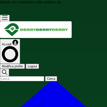
Questo sito contribuisce alla audience de
Accedi
Modifica profilo
Logout
Cerca