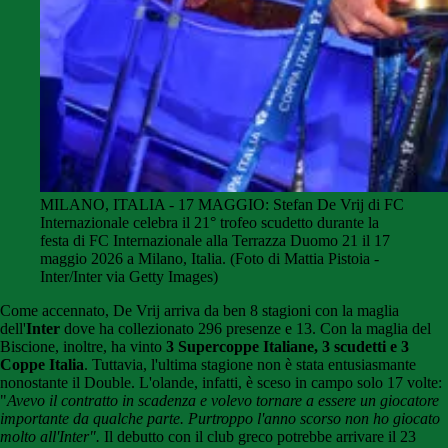
MILANO, ITALIA - 17 MAGGIO: Stefan De Vrij di FC
Internazionale celebra il 21° trofeo scudetto durante la
festa di FC Internazionale alla Terrazza Duomo 21 il 17
maggio 2026 a Milano, Italia. (Foto di Mattia Pistoia -
Inter/Inter via Getty Images)
Come accennato, De Vrij arriva da ben 8 stagioni con la maglia
dell'
Inter
dove ha collezionato 296 presenze e 13. Con la maglia del
Biscione, inoltre, ha vinto
3 Supercoppe Italiane, 3 scudetti e 3
Coppe Italia
. Tuttavia, l'ultima stagione non è stata entusiasmante
nonostante il Double. L'olande, infatti, è sceso in campo solo 17 volte:
"
Avevo il contratto in scadenza e volevo tornare a essere un giocatore
importante da qualche parte.
Purtroppo l'anno scorso non ho giocato
molto all'Inter".
Il debutto con il club greco potrebbe arrivare il 23