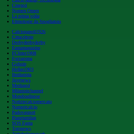
Cinegol
Nomen Omen
La prima volta
Etimologie da Spogliatoio
Calcionapoli1926
Cittaceleste
Derbyderbyderby
Fantamagazine
FCInter1908
Forzaroma
Golssip
Hellas1903
Ilmilanista
Juvenews
Mediagol
Milanistichannel
Mondoudinese
Notiziecalciomercato
Numericalcio
Padovasport
Pianetamilan
SOS Fanta
Toronews
Tuttobolognaweb