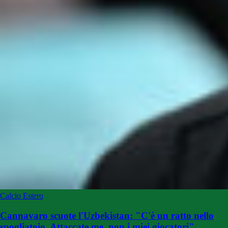
Calcio Estero
Cannavaro scuote l'Uzbekistan: "C'è un ratto nello
spogliatoio. Attaccate me, non i miei giocatori"