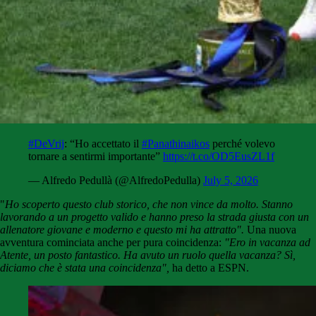
#DeVrij
: “Ho accettato il
#Panathinaikos
perché volevo
tornare a sentirmi importante”
https://t.co/OD5EusZL1f
— Alfredo Pedullà (@AlfredoPedulla)
July 5, 2026
"
Ho scoperto questo club storico, che non vince da molto.
Stanno
lavorando a un progetto valido e hanno preso la strada giusta con un
allenatore giovane e moderno e questo mi ha attratto".
Una nuova
avventura cominciata anche per pura coincidenza:
"Ero in vacanza ad
Atente, un posto fantastico. Ha avuto un ruolo quella vacanza? Sì,
diciamo che è stata una coincidenza",
ha detto a ESPN.