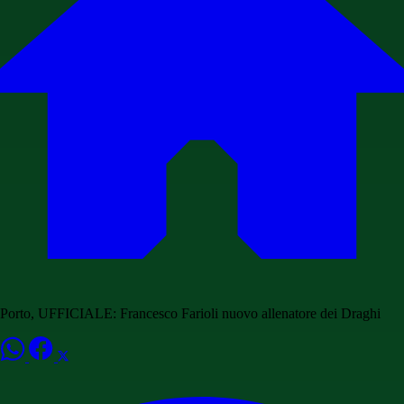
Porto, UFFICIALE: Francesco Farioli nuovo allenatore dei Draghi