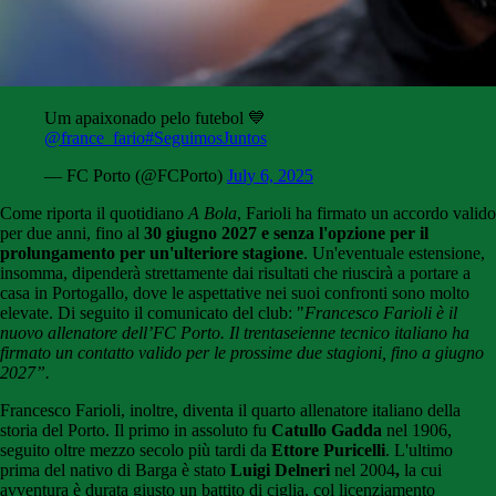
Um apaixonado pelo futebol 💙
@france_fario
#SeguimosJuntos
— FC Porto (@FCPorto)
July 6, 2025
Come riporta il quotidiano
A Bola
, Farioli ha firmato un accordo valido
per due anni, fino al
30 giugno 2027 e senza l'opzione per il
prolungamento per un'ulteriore stagione
. Un'eventuale estensione,
insomma, dipenderà strettamente dai risultati che riuscirà a portare a
casa in Portogallo, dove le aspettative nei suoi confronti sono molto
elevate. Di seguito il comunicato del club: "
Francesco Farioli è il
nuovo allenatore dell’FC Porto. Il trentaseienne tecnico italiano ha
firmato un contatto valido per le prossime due stagioni, fino a giugno
2027”.
Francesco Farioli, inoltre, diventa il quarto allenatore italiano della
storia del Porto. Il primo in assoluto fu
Catullo Gadda
nel 1906,
seguito oltre mezzo secolo più tardi da
Ettore Puricelli
. L'ultimo
prima del nativo di Barga è stato
Luigi Delneri
nel 2004
,
la cui
avventura è durata giusto un battito di ciglia, col licenziamento