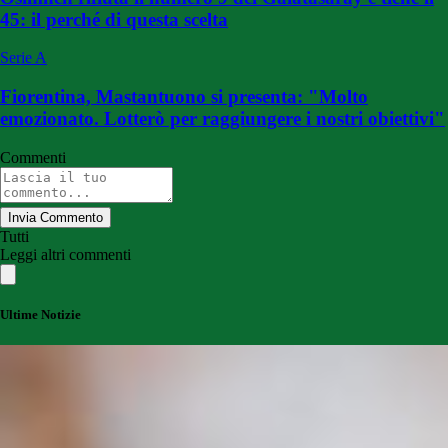
45: il perché di questa scelta
Serie A
Fiorentina, Mastantuono si presenta: "Molto
emozionato. Lotterò per raggiungere i nostri obiettivi"
Commenti
Invia Commento
Tutti
Leggi altri commenti
Ultime Notizie