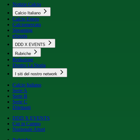
Notizie Calcio
Calcio Italiano
Calcio Estero
Calciomercato
Streaming
eSports
DDD X EVENTS
Rubriche
Redazione
Dentro La Storia
I siti del nostro network
Calcio Italiano
Serie A
Serie B
Serie C
Dilettanti
DDD X EVENTS
Cur in Campo
Nazionale Attori
Rubriche