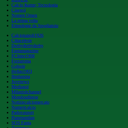
Calcio &amp; Tecnologia
Cinegol
Nomen Omen
La prima volta
Etimologie da Spogliatoio
Calcionapoli1926
Cittaceleste
Derbyderbyderby
Fantamagazine
FCInter1908
Forzaroma
Golssip
Hellas1903
Ilmilanista
Juvenews
Mediagol
Milanistichannel
Mondoudinese
Notiziecalciomercato
Numericalcio
Padovasport
Pianetamilan
SOS Fanta
Toronews