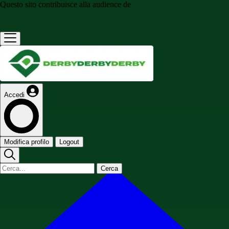
Questo sito contribuisce alla audience de
Accedi
Modifica profilo
Logout
Cerca