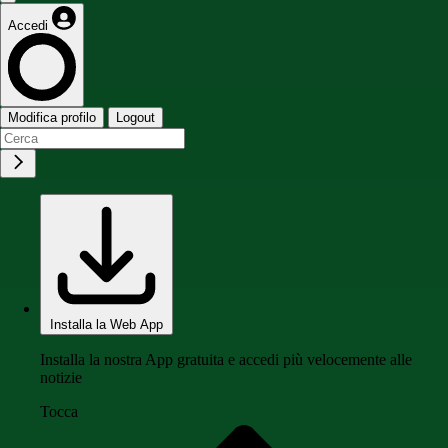
Accedi
Modifica profilo
Logout
Installa la Web App
Installa la nostra App gratuita e accedi più velocemente alle
notizie
Tocca