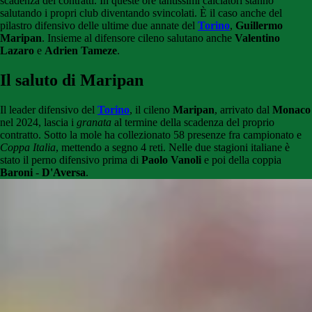
scadenza dei contratti. In queste ore tantissimi calciatori stanno
salutando i propri club diventando svincolati. È il caso anche del
pilastro difensivo delle ultime due annate del
Torino
,
Guillermo
Maripan
. Insieme al difensore cileno salutano anche
Valentino
Lazaro
e
Adrien Tameze
.
Il saluto di Maripan
Il leader difensivo del
Torino
, il cileno
Maripan
, arrivato dal
Monaco
nel 2024, lascia i
granata
al termine della scadenza del proprio
contratto. Sotto la mole ha collezionato 58 presenze fra campionato e
Coppa Italia
, mettendo a segno 4 reti. Nelle due stagioni italiane è
stato il perno difensivo prima di
Paolo Vanoli
e poi della coppia
Baroni
-
D'Aversa
.