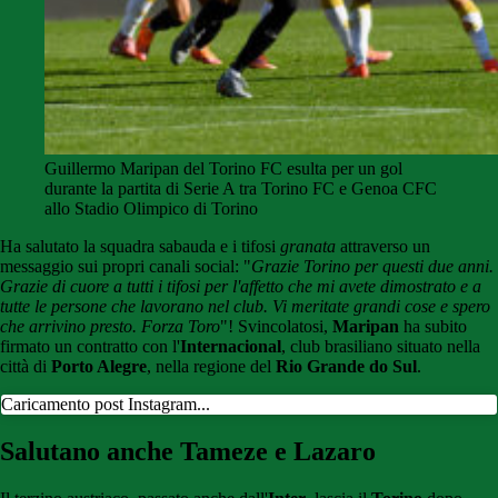
Guillermo Maripan del Torino FC esulta per un gol
durante la partita di Serie A tra Torino FC e Genoa CFC
allo Stadio Olimpico di Torino
Ha salutato la squadra sabauda e i tifosi
granata
attraverso un
messaggio sui propri canali social: "
Grazie Torino per questi due anni.
Grazie di cuore a tutti i tifosi per l'affetto che mi avete dimostrato e a
tutte le persone che lavorano nel club. Vi meritate grandi cose e spero
che arrivino presto. Forza Toro
"! Svincolatosi,
Maripan
ha subito
firmato un contratto con l'
Internacional
, club brasiliano situato nella
città di
Porto Alegre
, nella regione del
Rio Grande do Sul
.
Caricamento post Instagram...
Salutano anche Tameze e Lazaro