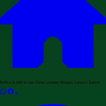
Raffica di addii in casa Torino: salutano Maripan, Lazaro e Tameze