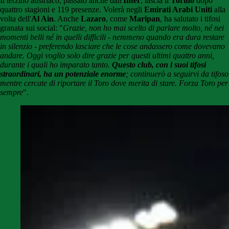
Il terzino austriaco, passato anche dall'
Inter
, lascia il
Torino
dopo
quattro stagioni e 119 presenze. Volerà negli
Emirati Arabi Uniti
alla
volta dell'
Al Ain
. Anche
Lazaro
, come
Maripan
, ha salutato i tifosi
granata sui social: "
Grazie, non ho mai scelto di parlare molto, né nei
momenti belli né in quelli difficili - nemmeno quando era dura restare
in silenzio - preferendo lasciare che le cose andassero come dovevano
andare. Oggi voglio solo dire grazie per questi ultimi quattro anni,
durante i quali ho imparato tanto.
Questo club, con i suoi tifosi
straordinari, ha un potenziale enorme
; continuerò a seguirvi da tifoso
mentre cercate di riportare il Toro dove merita di stare. Forza Toro per
sempre
".