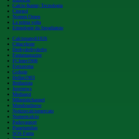
Calcio &amp; Tecnologia
Cinegol
Nomen Omen
La prima volta
Etimologie da Spogliatoio
Calcionapoli1926
Cittaceleste
Derbyderbyderby
Fantamagazine
FCInter1908
Forzaroma
Golssip
Hellas1903
Ilmilanista
Juvenews
Mediagol
Milanistichannel
Mondoudinese
Notiziecalciomercato
Numericalcio
Padovasport
Pianetamilan
SOS Fanta
Toronews