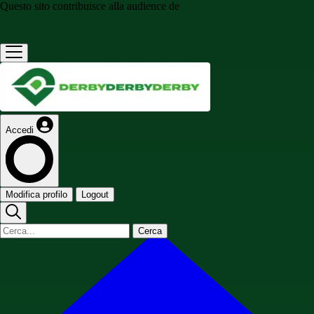
Questo sito contribuisce alla audience de
Accedi
Modifica profilo
Logout
Cerca