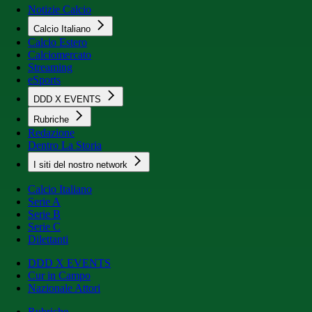
Notizie Calcio
Calcio Italiano
Calcio Estero
Calciomercato
Streaming
eSports
DDD X EVENTS
Rubriche
Redazione
Dentro La Storia
I siti del nostro network
Calcio Italiano
Serie A
Serie B
Serie C
Dilettanti
DDD X EVENTS
Cur in Campo
Nazionale Attori
Rubriche