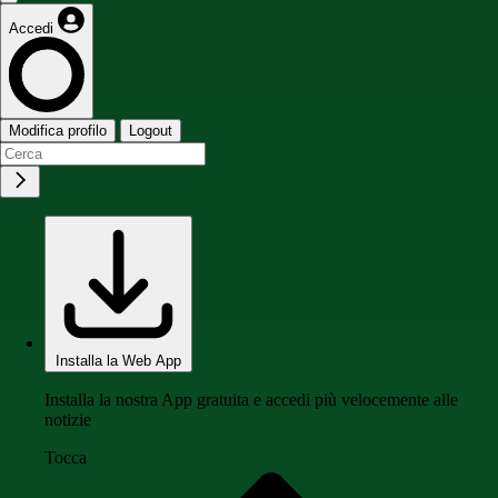
Accedi
Modifica profilo
Logout
Installa la Web App
Installa la nostra App gratuita e accedi più velocemente alle
notizie
Tocca