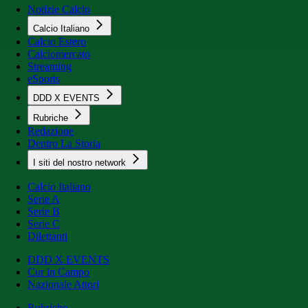
Notizie Calcio
Calcio Italiano
Calcio Estero
Calciomercato
Streaming
eSports
DDD X EVENTS
Rubriche
Redazione
Dentro La Storia
I siti del nostro network
Calcio Italiano
Serie A
Serie B
Serie C
Dilettanti
DDD X EVENTS
Cur in Campo
Nazionale Attori
Rubriche