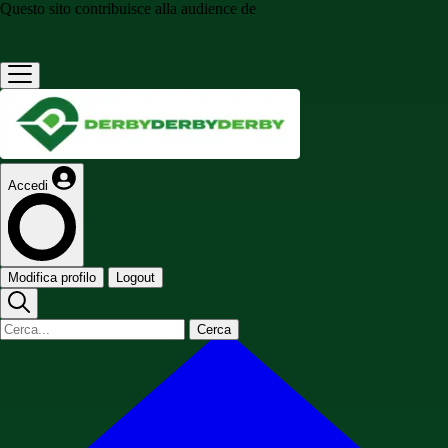
Questo sito contribuisce alla audience de
Accedi
Modifica profilo
Logout
Cerca