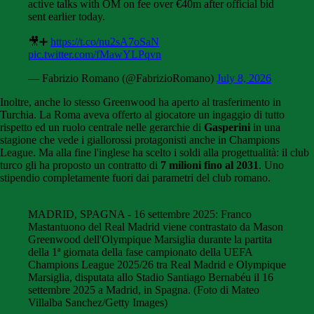
active talks with OM on fee over €40m after official bid
sent earlier today.
🎥➕
https://t.co/nu2sA7oSaN
pic.twitter.com/fMawYLPqvn
— Fabrizio Romano (@FabrizioRomano)
July 8, 2026
Inoltre, anche lo stesso Greenwood ha aperto al trasferimento in
Turchia. La Roma aveva offerto al giocatore un ingaggio di tutto
rispetto ed un ruolo centrale nelle gerarchie di
Gasperini
in una
stagione che vede i giallorossi protagonisti anche in Champions
League. Ma alla fine l'inglese ha scelto i soldi alla progettualità: il club
turco gli ha proposto un contratto di
7 milioni fino al 2031
. Uno
stipendio completamente fuori dai parametri del club romano.
MADRID, SPAGNA - 16 settembre 2025: Franco
Mastantuono del Real Madrid viene contrastato da Mason
Greenwood dell'Olympique Marsiglia durante la partita
della 1ª giornata della fase campionato della UEFA
Champions League 2025/26 tra Real Madrid e Olympique
Marsiglia, disputata allo Stadio Santiago Bernabéu il 16
settembre 2025 a Madrid, in Spagna. (Foto di Mateo
Villalba Sanchez/Getty Images)