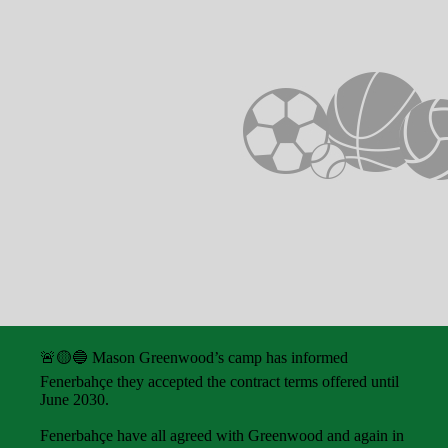
🚨🟡🔵 Mason Greenwood’s camp has informed
Fenerbahçe they accepted the contract terms offered until
June 2030.
Fenerbahçe have all agreed with Greenwood and again in