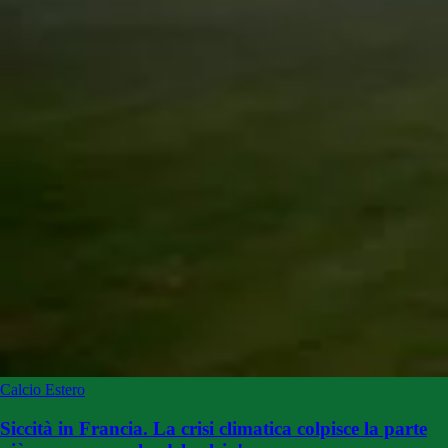
Calcio Estero
Siccità in Francia. La crisi climatica colpisce la parte