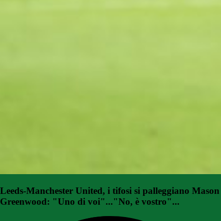
Leeds-Manchester United, i tifosi si palleggiano Mason
Greenwood: "Uno di voi"..."No, è vostro"...