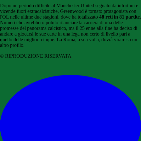
Dopo un periodo difficile al Manchester United segnato da infortuni e
vicende fuori extracalcistiche, Greenwood è tornato protagonista con
l'OL nelle ultime due stagioni, dove ha totalizzato
48 reti in 81 partite.
Numeri che avrebbero potuto rilanciare la carriera di una delle
promesse del panorama calcistico, ma il 25 enne alla fine ha deciso di
andare a giocarsi le sue carte in una lega non certo di livello pari a
quello delle migliori cinque. La Roma, a sua volta, dovrà virare su un
altro profilo.
© RIPRODUZIONE RISERVATA