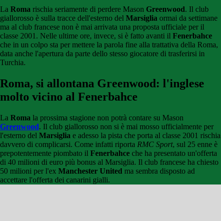
La
Roma
rischia seriamente di perdere Mason
Greenwood
. Il club
giallorosso è sulla tracce dell'esterno del
Marsiglia
ormai da settimane
ma al club francese non è mai arrivata una proposta ufficiale per il
classe 2001. Nelle ultime ore, invece, si è fatto avanti il
Fenerbahce
che in un colpo sta per mettere la parola fine alla trattativa della Roma,
data anche l'apertura da parte dello stesso giocatore di trasferirsi in
Turchia.
Roma, si allontana Greenwood: l'inglese
molto vicino al Fenerbahce
La
Roma
la prossima stagione non potrà contare su Mason
Greenwood
. Il club giallorosso non si è mai mosso ufficialmente per
l'esterno del
Marsiglia
e adesso la pista che porta al classe 2001 rischia
davvero di complicarsi. Come infatti riporta
RMC Sport
, sul 25 enne è
prepotentemente piombato il
Fenerbahce
che ha presentato un'offerta
di 40 milioni di euro più bonus al Marsiglia. Il club francese ha chiesto
50 milioni per l'ex
Manchester United
ma sembra disposto ad
accettare l'offerta dei canarini gialli.