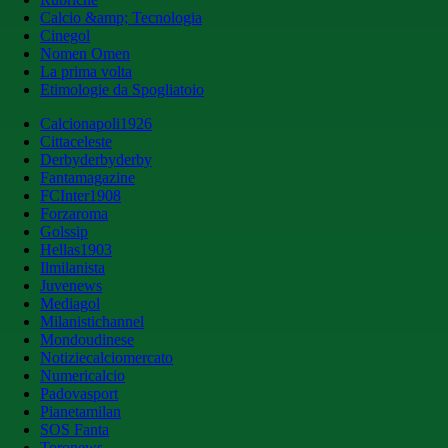
Calcio &amp; Tecnologia
Cinegol
Nomen Omen
La prima volta
Etimologie da Spogliatoio
Calcionapoli1926
Cittaceleste
Derbyderbyderby
Fantamagazine
FCInter1908
Forzaroma
Golssip
Hellas1903
Ilmilanista
Juvenews
Mediagol
Milanistichannel
Mondoudinese
Notiziecalciomercato
Numericalcio
Padovasport
Pianetamilan
SOS Fanta
Toronews