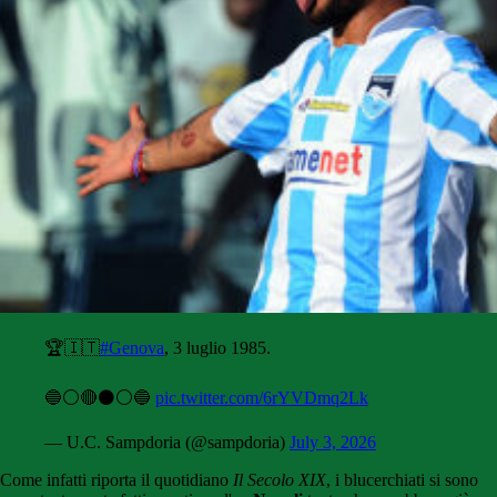
🏆🇮🇹
#Genova
, 3 luglio 1985.
🔵⚪️🔴⚫️⚪️🔵
pic.twitter.com/6rYVDmq2Lk
— U.C. Sampdoria (@sampdoria)
July 3, 2026
Come infatti riporta il quotidiano
Il Secolo XIX
, i blucerchiati si sono