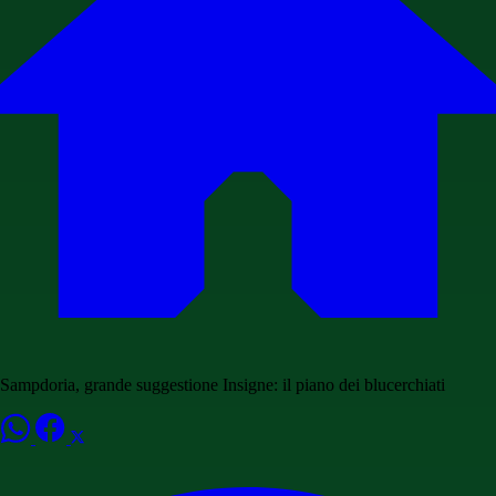
Sampdoria, grande suggestione Insigne: il piano dei blucerchiati