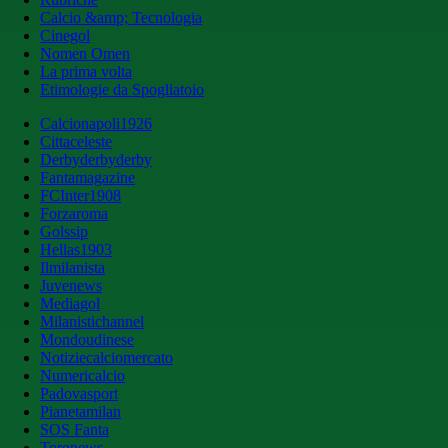
Calcio &amp; Tecnologia
Cinegol
Nomen Omen
La prima volta
Etimologie da Spogliatoio
Calcionapoli1926
Cittaceleste
Derbyderbyderby
Fantamagazine
FCInter1908
Forzaroma
Golssip
Hellas1903
Ilmilanista
Juvenews
Mediagol
Milanistichannel
Mondoudinese
Notiziecalciomercato
Numericalcio
Padovasport
Pianetamilan
SOS Fanta
Toronews