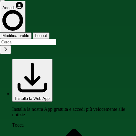
Accedi
Modifica profilo
Logout
Installa la Web App
Installa la nostra App gratuita e accedi più velocemente alle
notizie
Tocca