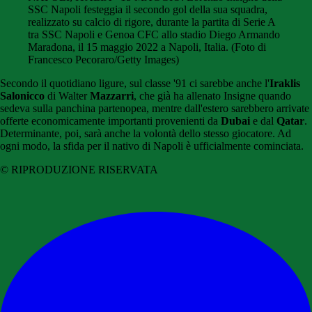
SSC Napoli festeggia il secondo gol della sua squadra,
realizzato su calcio di rigore, durante la partita di Serie A
tra SSC Napoli e Genoa CFC allo stadio Diego Armando
Maradona, il 15 maggio 2022 a Napoli, Italia. (Foto di
Francesco Pecoraro/Getty Images)
Secondo il quotidiano ligure, sul classe '91 ci sarebbe anche l'
Iraklis
Salonicco
di Walter
Mazzarri
, che già ha allenato Insigne quando
sedeva sulla panchina partenopea, mentre dall'estero sarebbero arrivate
offerte economicamente importanti provenienti da
Dubai
e dal
Qatar
.
Determinante, poi, sarà anche la volontà dello stesso giocatore. Ad
ogni modo, la sfida per il nativo di Napoli è ufficialmente cominciata.
© RIPRODUZIONE RISERVATA