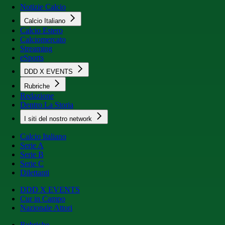
Notizie Calcio
Calcio Italiano
Calcio Estero
Calciomercato
Streaming
eSports
DDD X EVENTS
Rubriche
Redazione
Dentro La Storia
I siti del nostro network
Calcio Italiano
Serie A
Serie B
Serie C
Dilettanti
DDD X EVENTS
Cur in Campo
Nazionale Attori
Rubriche