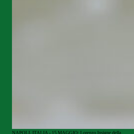
NAPOLI, ITALIA - 15 MAGGIO: Lorenzo Insigne della