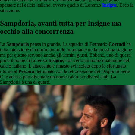
spessore nel calcio italiano, ovvero quello di Lorenzo
Insigne
. Ecco la
situazione.
Sampdoria, avanti tutta per Insigne ma
occhio alla concorrenza
La
Sampdoria
pensa in grande. La squadra di Bernardo
Corradi
ha
tutta intenzione di coprire un ruolo importante nella prossima stagione
ma per questo servono anche gli uomini giusti. Ebbene, uno di questi
porta il nome di Lorenzo
Insigne
, non certo un nome qualunque nel
calcio italiano. L'attaccante è rimasto svincolato dopo lo sfortunato
ritorno al
Pescara
, terminato con la retrocessione dei
Delfini
in Serie
C, e adesso può diventare un nome caldo per diversi club. La
Sampdoria è una di questi.