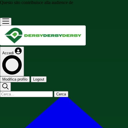
Questo sito contribuisce alla audience de
Accedi
Modifica profilo
Logout
Cerca