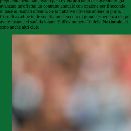
prepotentemente fatti avanti per l'ex
Napoli
tanto che avrebbero già
avanzato un'offerta: un contratto annuale con opzione per il secondo,
in base ai risultati ottenuti. Se la trattativa dovesse andare in porto,
Corradi avrebbe tra le sue fila un elemento di grande esperienza ma per
avere Insigne ci sarà da lottare. Sull'ex numero 10 della
Nazionale
, ci
sono anche altri club.