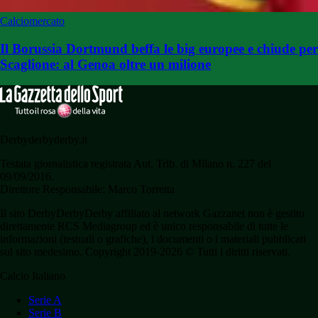
Calciomercato
Il Borussia Dortmund beffa le big europee e chiude per
Scaglione: al Genoa oltre un milione
Derbyderbyderby.it
Testata giornalistica registrata Aut. Trib. di Milano n. 227 del
09/09/2016.
Direttore Responsabile: Marco Torretta
Il sito DerbyDerbyDerby affiliato al network Gazzanet non è gestito
direttamente RCS Mediagroup ed è unico responsabile di tutte le
informazioni (testuali o grafiche), i documenti o i materiali pubblicati
sul sito medesimo. Copyright 2019-2026 © Tutti i diritti riservati.
Calcio Italiano
Serie A
Serie B