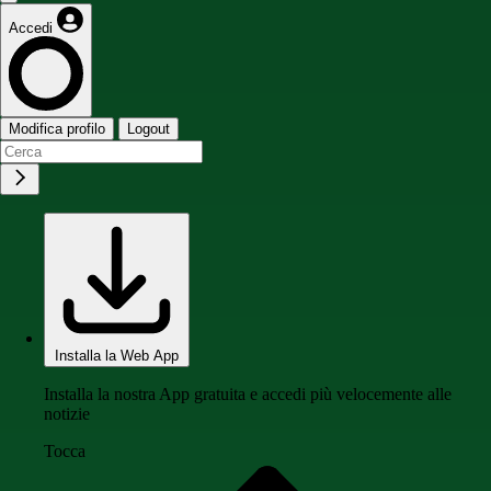
Accedi
Modifica profilo
Logout
Installa la Web App
Installa la nostra App gratuita e accedi più velocemente alle
notizie
Tocca