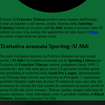
Il futuro di
Francisco Trincao
sembra essere lontano dall'Europa.
Come un fulmine a ciel sereno, infatti, l'esterno dello
Sporting
Lisbona
è infatti ad un passo dall'
Al-Ahli
, pronto a investirci oltre 50
milioni di euro. Una notizia che taglierebbe del tutto fuori il
Milan
,
accostato al giocatore nei giorni scorsi.
Trattativa avanzata Sporting-Al Ahli
Secondo l'esclusiva riportata da
Fabrizio Romano
nei suoi canali
social, l'
Al Ahli
è in trattativa avanzata con lo
Sporting Lisbona
per
l'acquisto di
Francisco Trincao
, esterno portoghese classe 1999. I
contatti tra i due club sono già in corso e il giocatore avrebbe aperto
alla possibilità di trasferirsi nella
Saudi Pro
League,
abbandonando
cosi l'Europa dopo diversi anni trascorsi in Portogallo. L'operazione
potrebbe chiudersi sulla base di circa 50 milioni di euro, una cifra che
testimonia la volontà del club saudita di continuare ad attirare profili di
primo livello dal calcio europeo. Trincao, inoltre, sempre sulla base di
quanto riportato, viene individuato come il possibile sostituto di
Riyad
Mahrez
, destinato a lasciare l'Al Ahli.