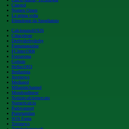
Cinegol
Nomen Omen
La prima volta
Etimologie da Spogliatoio
Calcionapoli1926
Cittaceleste
Derbyderbyderby
Fantamagazine
FCInter1908
Forzaroma
Golssip
Hellas1903
Ilmilanista
Juvenews
Mediagol
Milanistichannel
Mondoudinese
Notiziecalciomercato
Numericalcio
Padovasport
Pianetamilan
SOS Fanta
Toronews
Tuttobolognaweb