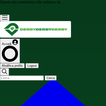
Questo sito contribuisce alla audience de
Accedi
Modifica profilo
Logout
Cerca