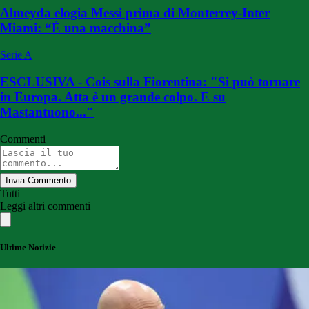
Almeyda elogia Messi prima di Monterrey-Inter
Miami: “È una macchina”
Serie A
ESCLUSIVA - Cois sulla Fiorentina: "Si può tornare
in Europa. Atta è un grande colpo. E su
Mastantuono..."
Commenti
Invia Commento
Tutti
Leggi altri commenti
Ultime Notizie