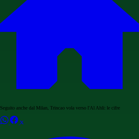
Seguito anche dal Milan, Trincao vola verso l'Al Ahli: le cifre