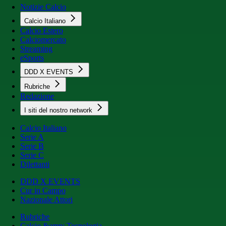
Notizie Calcio
Calcio Italiano
Calcio Estero
Calciomercato
Streaming
eSports
DDD X EVENTS
Rubriche
Redazione
I siti del nostro network
Calcio Italiano
Serie A
Serie B
Serie C
Dilettanti
DDD X EVENTS
Cur in Campo
Nazionale Attori
Rubriche
Calcio &amp; Tecnologia