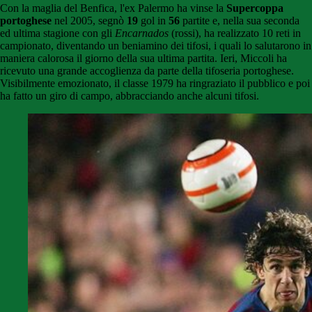
Con la maglia del Benfica, l'ex Palermo ha vinse la
Supercoppa
portoghese
nel 2005, segnò
19
gol in
56
partite e, nella sua seconda
ed ultima stagione con gli
Encarnados
(rossi), ha realizzato 10 reti in
campionato, diventando un beniamino dei tifosi, i quali lo salutarono in
maniera calorosa il giorno della sua ultima partita. Ieri, Miccoli ha
ricevuto una grande accoglienza da parte della tifoseria portoghese.
Visibilmente emozionato, il classe 1979 ha ringraziato il pubblico e poi
ha fatto un giro di campo, abbracciando anche alcuni tifosi.