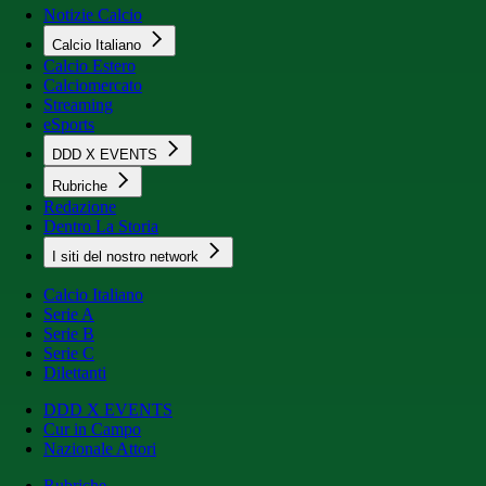
Notizie Calcio
Calcio Italiano
Calcio Estero
Calciomercato
Streaming
eSports
DDD X EVENTS
Rubriche
Redazione
Dentro La Storia
I siti del nostro network
Calcio Italiano
Serie A
Serie B
Serie C
Dilettanti
DDD X EVENTS
Cur in Campo
Nazionale Attori
Rubriche