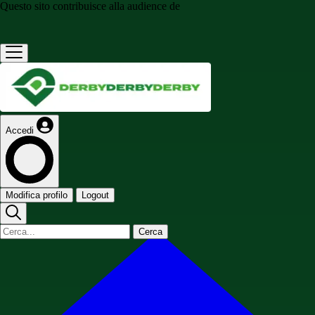
Questo sito contribuisce alla audience de
Accedi
Modifica profilo
Logout
Cerca