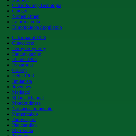
Calcio &amp; Tecnologia
Cinegol
Nomen Omen
La prima volta
Etimologie da Spogliatoio
Calcionapoli1926
Cittaceleste
Derbyderbyderby
Fantamagazine
FCInter1908
Forzaroma
Golssip
Hellas1903
Ilmilanista
Juvenews
Mediagol
Milanistichannel
Mondoudinese
Notiziecalciomercato
Numericalcio
Padovasport
Pianetamilan
SOS Fanta
Toronews