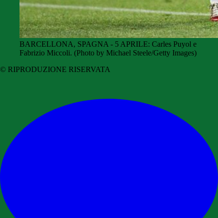
BARCELLONA, SPAGNA - 5 APRILE: Carles Puyol e
Fabrizio Miccoli. (Photo by Michael Steele/Getty Images)
© RIPRODUZIONE RISERVATA