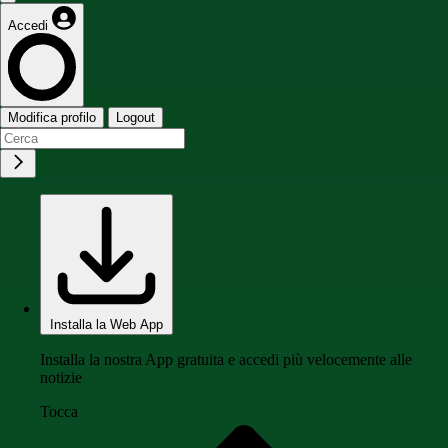
Accedi
Modifica profilo
Logout
Installa la Web App
Installa la nostra App gratuita e accedi più velocemente alle
notizie
Tocca