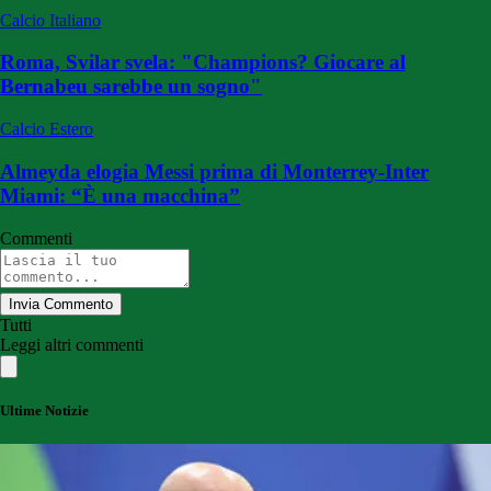
Calcio Italiano
Roma, Svilar svela: "Champions? Giocare al
Bernabeu sarebbe un sogno"
Calcio Estero
Almeyda elogia Messi prima di Monterrey-Inter
Miami: “È una macchina”
Commenti
Invia Commento
Tutti
Leggi altri commenti
Ultime Notizie