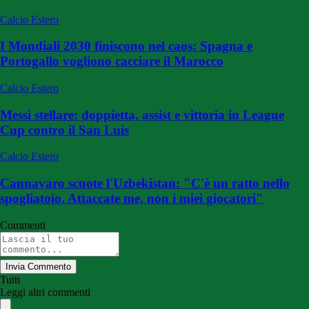
Calcio Estero
I Mondiali 2030 finiscono nel caos: Spagna e
Portogallo vogliono cacciare il Marocco
Calcio Estero
Messi stellare: doppietta, assist e vittoria in League
Cup contro il San Luis
Calcio Estero
Cannavaro scuote l'Uzbekistan: "C'è un ratto nello
spogliatoio. Attaccate me, non i miei giocatori"
Commenti
Invia Commento
Tutti
Leggi altri commenti