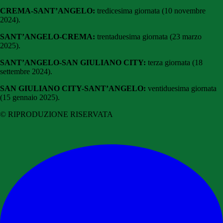
CREMA-SANT’ANGELO:
tredicesima giornata (10 novembre
2024).
SANT’ANGELO-CREMA:
trentaduesima giornata (23 marzo
2025).
SANT’ANGELO-SAN GIULIANO CITY:
terza giornata (18
settembre 2024).
SAN GIULIANO CITY-SANT’ANGELO:
ventiduesima giornata
(15 gennaio 2025).
© RIPRODUZIONE RISERVATA