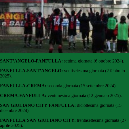
SANT’ANGELO-FANFULLA:
settima giornata (6 ottobre 2024).
FANFULLA-SANT’ANGELO:
ventiseiesima giornata (2 febbraio
2025).
FANFULLA-CREMA:
seconda giornata (15 settembre 2024).
CREMA-FANFULLA:
ventunesima giornata (12 gennaio 2025).
SAN GIULIANO CITY-FANFULLA:
diciottesima giornata (15
dicembre 2024).
FANFULLA-SAN GIULIANO CITY:
trentasettesima giornata (27
aprile 2025).