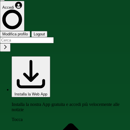
Accedi
Modifica profilo
Logout
Installa la Web App
Installa la nostra App gratuita e accedi più velocemente alle
notizie
Tocca