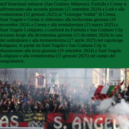
dell’hinterland milanese (San Giuliano Milanese): Fanfulla e Crema si
affronteranno alla seconda giornata (15 settembre 2024) a Lodi e alla
ventunesima (12 gennaio 2025) al “Giuseppe Voltini” di Crema,
Sant’Angelo e Crema si sfideranno alla tredicesima giornata (10
novembre 2024) a Crema e alla trentaduesima (23 marzo 2025) a
Sant’Angelo Lodigiano, i confronti tra Fanfulla e San Giuliano City
avranno luogo alla diciottesima giornata (15 dicembre 2024) in casa
dei sudmilanesi e alla trentasettesima (27 aprile 2025) nel capoluogo
lodigiano, le partite tra Sant’Angelo e San Giuliano City si
disputeranno alla terza giornata (18 settembre 2024) a Sant’Angelo
Lodigiano e alla ventiduesima (15 gennaio 2025) sul campo dei
sangiulianesi.