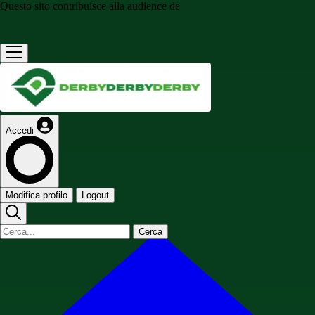
Questo sito contribuisce alla audience de
Accedi
Modifica profilo
Logout
Cerca