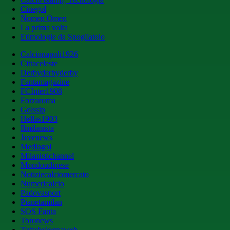
Cinegol
Nomen Omen
La prima volta
Etimologie da Spogliatoio
Calcionapoli1926
Cittaceleste
Derbyderbyderby
Fantamagazine
FCInter1908
Forzaroma
Golssip
Hellas1903
Ilmilanista
Juvenews
Mediagol
Milanistichannel
Mondoudinese
Notiziecalciomercato
Numericalcio
Padovasport
Pianetamilan
SOS Fanta
Toronews
Tuttobolognaweb