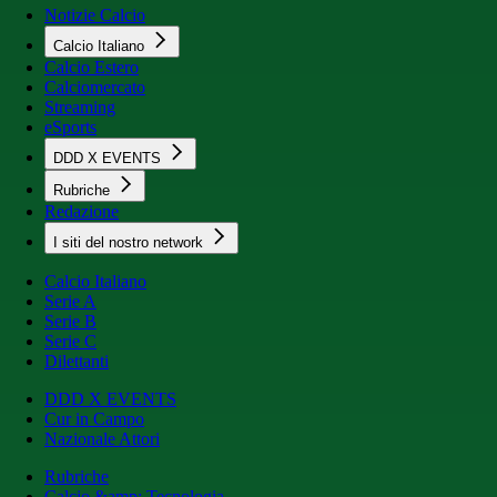
Notizie Calcio
Calcio Italiano
Calcio Estero
Calciomercato
Streaming
eSports
DDD X EVENTS
Rubriche
Redazione
I siti del nostro network
Calcio Italiano
Serie A
Serie B
Serie C
Dilettanti
DDD X EVENTS
Cur in Campo
Nazionale Attori
Rubriche
Calcio &amp; Tecnologia