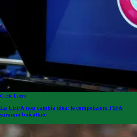
Calcio Estero
La UEFA non cambia idea: le competizioni FIFA
saranno boicottate