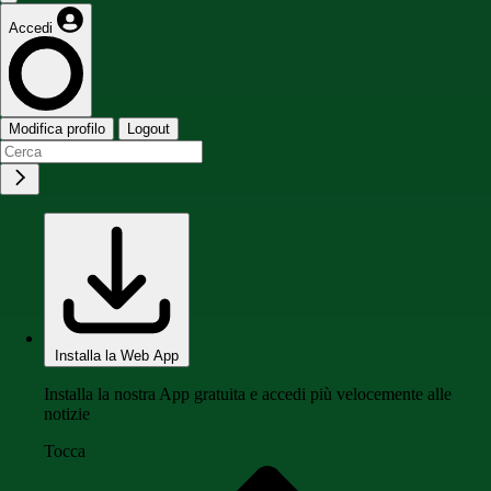
Accedi
Modifica profilo
Logout
Installa la Web App
Installa la nostra App gratuita e accedi più velocemente alle
notizie
Tocca