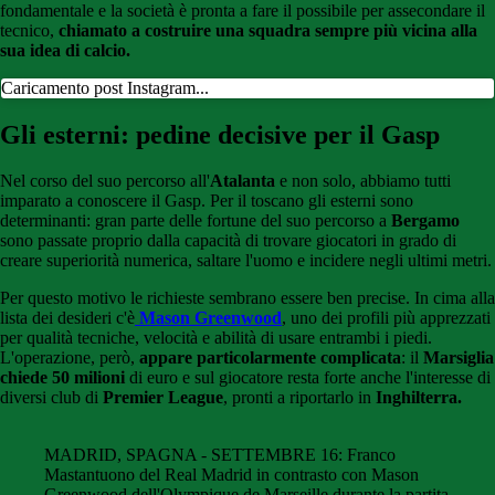
fondamentale e la società è pronta a fare il possibile per assecondare il
tecnico,
chiamato a costruire una squadra sempre più vicina alla
sua idea di calcio.
Caricamento post Instagram...
Gli esterni: pedine decisive per il Gasp
Nel corso del suo percorso all'
Atalanta
e non solo, abbiamo tutti
imparato a conoscere il Gasp. Per il toscano gli esterni sono
determinanti: gran parte delle fortune del suo percorso a
Bergamo
sono passate proprio dalla capacità di trovare giocatori in grado di
creare superiorità numerica, saltare l'uomo e incidere negli ultimi metri.
Per questo motivo le richieste sembrano essere ben precise. In cima alla
lista dei desideri c'è
Mason Greenwood
, uno dei profili più apprezzati
per qualità tecniche, velocità e abilità di usare entrambi i piedi.
L'operazione, però,
appare particolarmente complicata
: il
Marsiglia
chiede 50 milioni
di euro e sul giocatore resta forte anche l'interesse di
diversi club di
Premier League
, pronti a riportarlo in
Inghilterra.
MADRID, SPAGNA - SETTEMBRE 16: Franco
Mastantuono del Real Madrid in contrasto con Mason
Greenwood dell'Olympique de Marseille durante la partita