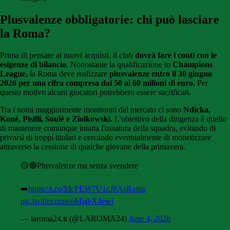
Plusvalenze obbligatorie: chi può lasciare
la Roma?
Prima di pensare ai nuovi acquisti, il club
dovrà fare i conti con le
esigenze di bilancio
. Nonostante la qualificazione in
Champions
League,
la Roma deve realizzare
plusvalenze entro il 30 giugno
2026 per una cifra compresa dai 50 ai 60 milioni di euro
. Per
questo motivo alcuni giocatori potrebbero essere sacrificati.
Tra i nomi maggiormente monitorati dal mercato ci sono
Ndicka,
Konè, Pisilli, Soulè e Ziolkowski
. L'obiettivo della dirigenza è quello
di mantenere comunque intatta l'ossatura della squadra, evitando di
privarsi di troppi titolari e cercando eventualmente di monetizzare
attraverso la cessione di qualche giovane della primavera.
🟡🔴Plusvalenze ma senza svendere
➡️
https://t.co/McPEW7U1cJ
#AsRoma
pic.twitter.com/oMjabX4ewt
— laroma24.it (@LAROMA24)
June 4, 2026