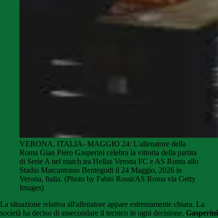
VERONA, ITALIA- MAGGIO 24: L'allenatore della
Roma Gian Piero Gasperini celebra la vittoria della partita
di Serie A nel match tra Hellas Verona FC e AS Roma allo
Stadio Marcantonio Bentegodi il 24 Maggio, 2026 in
Verona, Italia. (Photo by Fabio Rossi/AS Roma via Getty
Images)
La situazione relativa all'allenatore appare estremamente chiara. La
società ha deciso di assecondare il tecnico in ogni decisione.
Gasperini