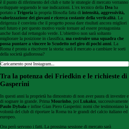
è il punto di riferimento del club e tutte le strategie di mercato verranno
sviluppate seguendo le sue indicazioni. L'ex tecnico della
Dea
ha
portato a
Trigoria
la propria filosofia fatta di
intensità, aggressività,
valorizzazione dei giovani e ricerca costante della verticalità
. La
dirigenza è convinta che il progetto possa dare risultati ancora migliori
nel futuro e per questo motivo vuole tornare ad essere protagonista
anche fuori dal rettangolo verde. L'obiettivo non sarà soltanto
migliorare la posizione in classifica,
ma costruire una squadra che
possa puntare a vincere lo Scudetto nel giro di pochi anni
. La
Roma è pronta a riscrivere la storia: sarà il mercato a cambiare le sorti
della società giallorossa?
Caricamento post Instagram...
Tra la potenza dei Friedkin e le richieste di
Gasperini
In questi anni la proprietà ha dimostrato di non aver paura di investire e
di sognare in grande. Prima
Mourinho
, poi
Lukaku
, successivamente
Paulo Dybala
e infine Gian Piero Gasperini: nomi che testimoniano la
volontà del club di riportare la Roma tra le grandi del calcio italiano ed
europeo.
Ora però servono i fatti. La prossima sessione di mercato sarà