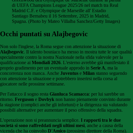
di UEFA Champions League 2025/26 nel match tra Real
Madrid C.F. e Olympique de Marseille all' Estadio
Santiago Bernabeu il 16 Settembre, 2025 in Madrid,
Spagna. (Photo by Mateo Villalba Sanchez/Getty Images)
Occhi puntati su Alajbegovic
Non solo l'inglese, la Roma segue con attenzione la situazione di
Alajbegovic
. Il talento bosniaco ha messo in mostra tutte le sue qualità
specialmente contro la nostra Nazionale nella sfida valevole per la
qualificazione ai
Mondiali 2026
. L'esterno avrebbe già manifestato il
proprio gradimento per un eventuale approdo in
Serie A
, ma la
concorrenza non manca. Anche
Juventus
e
Milan
stanno seguendo
con attenzione la situazione e potrebbero inserirsi nella corsa al
giocatore nelle prossime settimane.
Per l'attacco il sogno resta
Gianluca Scamacca
: per lui sarebbe un
ritorno.
Ferguson
e
Dovbyk
non hanno pienamente convinto durante
la stagione (complici anche gli infortuni) e la dirigenza sta valutando
possibili alternative per aumentare il peso offensivo della squadra.
L'operazione non si preannuncia semplice.
I rapporti tra le due
società si sono raffreddati negli ultimi mesi
, anche a causa della
vicenda che ha coinvolto
D'Amico
(prossimo direttore della Roma).