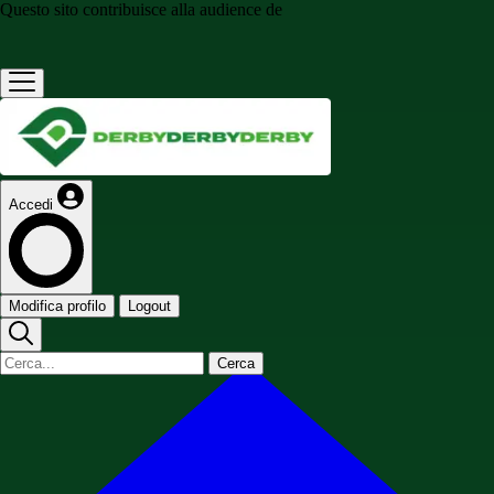
Questo sito contribuisce alla audience de
Accedi
Modifica profilo
Logout
Cerca