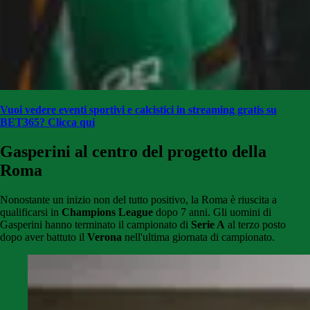
Vuoi vedere eventi sportivi e calcistici in streaming gratis su
BET365? Clicca qui
Gasperini al centro del progetto della
Roma
Nonostante un inizio non del tutto positivo, la Roma è riuscita a
qualificarsi in
Champions League
dopo 7 anni. Gli uomini di
Gasperini hanno terminato il campionato di
Serie A
al terzo posto
dopo aver battuto il
Verona
nell'ultima giornata di campionato.