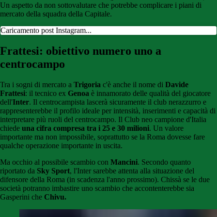
Un aspetto da non sottovalutare che potrebbe complicare i piani di
mercato della squadra della Capitale.
Caricamento post Instagram...
Frattesi: obiettivo numero uno a
centrocampo
Tra i sogni di mercato a
Trigoria
c'è anche il nome di
Davide
Frattesi
: il tecnico ex
Genoa
è innamorato delle qualità del giocatore
dell'
Inter
. Il centrocampista lascerà sicuramente il club nerazzurro e
rappresenterebbe il profilo ideale per intensità, inserimenti e capacità di
interpretare più ruoli del centrocampo. Il Club neo campione d'Italia
chiede
una cifra compresa tra i 25 e 30 milioni
. Un valore
importante ma non impossibile, soprattutto se la Roma dovesse fare
qualche operazione importante in uscita.
Ma occhio al possibile scambio con
Mancini
. Secondo quanto
riportato da
Sky Sport
, l'Inter sarebbe attenta alla situazione del
difensore della Roma (in scadenza l'anno prossimo). Chissà se le due
società potranno imbastire uno scambio che accontenterebbe sia
Gasperini che
Chivu.