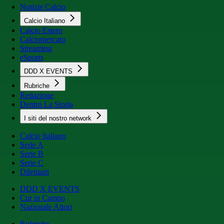
Notizie Calcio
Calcio Italiano
Calcio Estero
Calciomercato
Streaming
eSports
DDD X EVENTS
Rubriche
Redazione
Dentro La Storia
I siti del nostro network
Calcio Italiano
Serie A
Serie B
Serie C
Dilettanti
DDD X EVENTS
Cur in Campo
Nazionale Attori
Rubriche