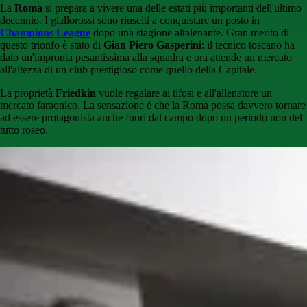
La
Roma
si prepara a vivere una delle estati più importanti dell'ultimo
decennio. I giallorossi sono riusciti a conquistare un posto in
Champions League
dopo una stagione altalenante. Gran merito di
questo trionfo è stato di
Gian Piero Gasperini
: il tecnico toscano ha
dato un'impronta pesantissima alla squadra e ora attende un mercato
all'altezza di un club prestigioso come quello della Capitale.
La proprietà
Friedkin
vuole regalare ai tifosi e all'allenatore un
mercato faraonico. La sensazione è che la Roma possa davvero tornare
ad essere protagonista anche fuori dal campo dopo un periodo non del
tutto roseo.