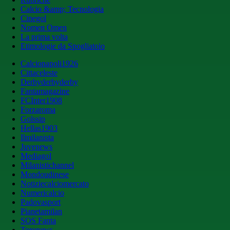
Calcio &amp; Tecnologia
Cinegol
Nomen Omen
La prima volta
Etimologie da Spogliatoio
Calcionapoli1926
Cittaceleste
Derbyderbyderby
Fantamagazine
FCInter1908
Forzaroma
Golssip
Hellas1903
Ilmilanista
Juvenews
Mediagol
Milanistichannel
Mondoudinese
Notiziecalciomercato
Numericalcio
Padovasport
Pianetamilan
SOS Fanta
Toronews