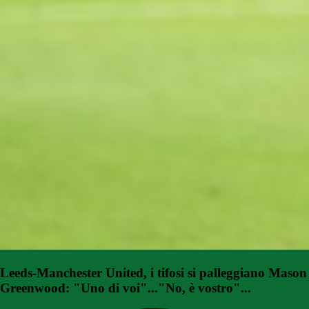
Leeds-Manchester United, i tifosi si palleggiano Mason
Greenwood: "Uno di voi"..."No, è vostro"...