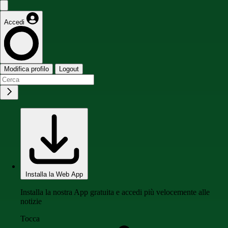
Accedi
Modifica profilo
Logout
Installa la Web App
Installa la nostra App gratuita e accedi più velocemente alle
notizie
Tocca