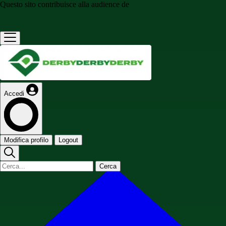
Questo sito contribuisce alla audience de
Accedi
Modifica profilo
Logout
Cerca