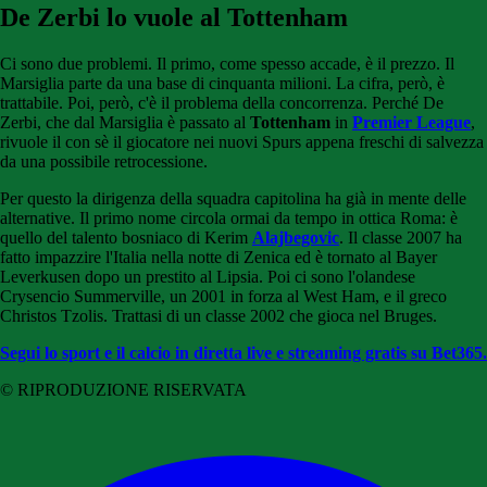
De Zerbi lo vuole al Tottenham
Ci sono due problemi. Il primo, come spesso accade, è il prezzo. Il
Marsiglia parte da una base di cinquanta milioni. La cifra, però, è
trattabile. Poi, però, c'è il problema della concorrenza. Perché De
Zerbi, che dal Marsiglia è passato al
Tottenham
in
Premier League
,
rivuole il con sè il giocatore nei nuovi Spurs appena freschi di salvezza
da una possibile retrocessione.
Per questo la dirigenza della squadra capitolina ha già in mente delle
alternative. Il primo nome circola ormai da tempo in ottica Roma: è
quello del talento bosniaco di Kerim
Alajbegovic
. Il classe 2007 ha
fatto impazzire l'Italia nella notte di Zenica ed è tornato al Bayer
Leverkusen dopo un prestito al Lipsia. Poi ci sono l'olandese
Crysencio Summerville, un 2001 in forza al West Ham, e il greco
Christos Tzolis. Trattasi di un classe 2002 che gioca nel Bruges.
Segui lo sport e il calcio in diretta live e streaming gratis su Bet365.
© RIPRODUZIONE RISERVATA