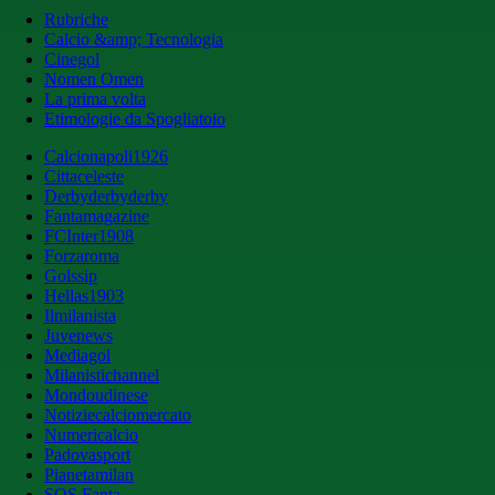
Rubriche
Calcio &amp; Tecnologia
Cinegol
Nomen Omen
La prima volta
Etimologie da Spogliatoio
Calcionapoli1926
Cittaceleste
Derbyderbyderby
Fantamagazine
FCInter1908
Forzaroma
Golssip
Hellas1903
Ilmilanista
Juvenews
Mediagol
Milanistichannel
Mondoudinese
Notiziecalciomercato
Numericalcio
Padovasport
Pianetamilan
SOS Fanta