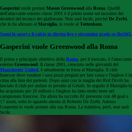
Gasperini
vuole portare
Mason Greenwood
alla
Roma
. Quell0
dell'attaccante esterno classe 2001 è il primo nome sul taccuino dei
desideri del tecnico dei giallorossi. Non sarà facile, perché
De Zerbi
,
che lo ha allenato al
Marsiglia
, lo vuole al
Tottenham
.
Segui lo sport e il calcio in diretta live e streaming gratis su Bet365.
Gasperini vuole Greenwood alla Roma
Il primo e principale obiettivo della
Roma
, per il mercato, è l'attaccante
esterno
Greenwood
. Il classe 2001, cresciuto nelle giovanili del
Manchester United
, è attualmente in forza al Marsiglia. Il club
francese deve vendere i suoi pezzi pregiati per fare cassa e l'inglese è in
cima alla lista dei partenti. Dopo anni con la maglia dei
Red Devils
ha
lasciato il club per andare in prestito al Getafe. In seguito il Marsiglia lo
ha acquistato per 26 milioni e l'inglese ha fatto molto bene nel
campionato francese. Da allora ha raccolto 81 presenze con 48 goal e
17 assist, sotto lo sguardo attento di Roberto De Zerbi. Adesso
Gasperini lo vuole portare alla sua Roma. La trattativa, però, non sarà
facile.