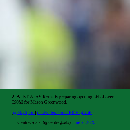
🚨🚨| NEW: AS Roma is preparing opening bid of over
€𝟓𝟎𝐌 for Mason Greenwood.
[
@SkySport
]
pic.twitter.com/DRt5HJgA5E
— CentreGoals. (@centregoals)
June 2, 2026