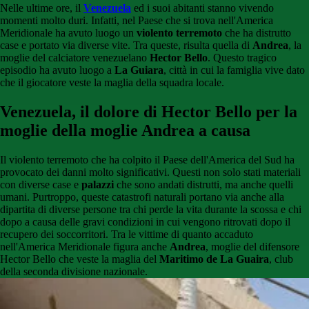
Nelle ultime ore, il
Venezuela
ed i suoi abitanti stanno vivendo
momenti molto duri. Infatti, nel Paese che si trova nell'America
Meridionale ha avuto luogo un
violento terremoto
che ha distrutto
case e portato via diverse vite. Tra queste, risulta quella di
Andrea
, la
moglie del calciatore venezuelano
Hector Bello
. Questo tragico
episodio ha avuto luogo a
La Guiara
, città in cui la famiglia vive dato
che il giocatore veste la maglia della squadra locale.
Venezuela, il dolore di Hector Bello per la
moglie della moglie Andrea a causa
Il violento terremoto che ha colpito il Paese dell'America del Sud ha
provocato dei danni molto significativi. Questi non solo stati materiali
con diverse case e
palazzi
che sono andati distrutti, ma anche quelli
umani. Purtroppo, queste catastrofi naturali portano via anche alla
dipartita di diverse persone tra chi perde la vita durante la scossa e chi
dopo a causa delle gravi condizioni in cui vengono ritrovati dopo il
recupero dei soccorritori. Tra le vittime di quanto accaduto
nell'America Meridionale figura anche
Andrea
, moglie del difensore
Hector Bello che veste la maglia del
Maritimo de La Guaira
, club
della seconda divisione nazionale.