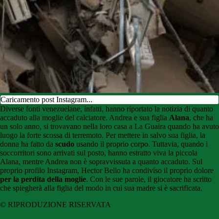
Caricamento post Instagram...
Diverse fonti venezuelane, infatti, hanno riportato la notizia di quanto
accaduto alla moglie del calciatore. Andrea e sua figlia
Alana
, che ha
un solo anno, si trovavano nella loro casa a La Guaira quando ha avuto
luogo la forte scossa di terremoto. Per mettere in salvo sua figlia, la
donna ha fatto da
scudo
usando il proprio corpo. Tuttavia, quando i
soccorritori sono arrivati sul posto, hanno estratto viva la piccola
Alana, mentre Andrea non è sopravvissuta a quanto accaduto. Sul
proprio profilo Instagram, Hector Bello ha condiviso il proprio dolore
per la perdita della moglie
. Con le sue parole, il giocatore ha scritto
che spiegherà alla figlia del modo in cui sua madre si è sacrificata.
© RIPRODUZIONE RISERVATA