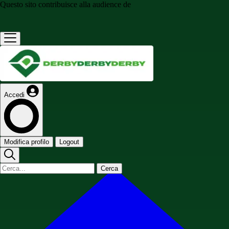
Questo sito contribuisce alla audience de
Accedi
Modifica profilo
Logout
Cerca