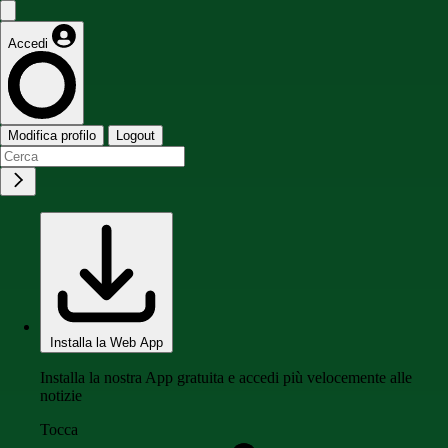
Accedi
Modifica profilo
Logout
Installa la Web App
Installa la nostra App gratuita e accedi più velocemente alle
notizie
Tocca