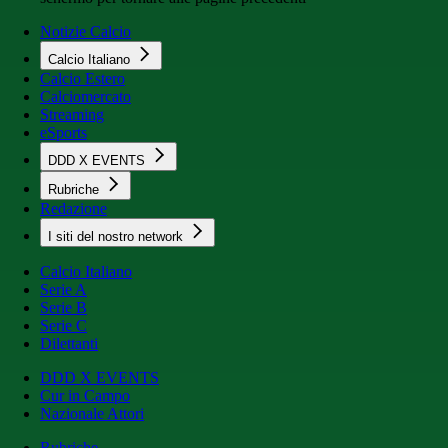
Notizie Calcio
Calcio Italiano
Calcio Estero
Calciomercato
Streaming
eSports
DDD X EVENTS
Rubriche
Redazione
I siti del nostro network
Calcio Italiano
Serie A
Serie B
Serie C
Dilettanti
DDD X EVENTS
Cur in Campo
Nazionale Attori
Rubriche