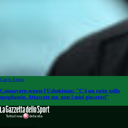
Calcio Estero
Cannavaro scuote l'Uzbekistan: "C'è un ratto nello
spogliatoio. Attaccate me, non i miei giocatori"
Derbyderbyderby.it