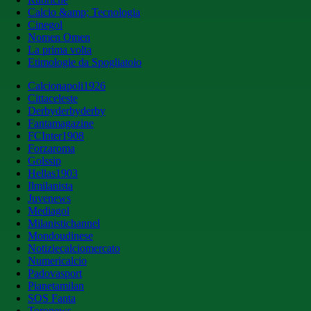
Calcio &amp; Tecnologia
Cinegol
Nomen Omen
La prima volta
Etimologie da Spogliatoio
Calcionapoli1926
Cittaceleste
Derbyderbyderby
Fantamagazine
FCInter1908
Forzaroma
Golssip
Hellas1903
Ilmilanista
Juvenews
Mediagol
Milanistichannel
Mondoudinese
Notiziecalciomercato
Numericalcio
Padovasport
Pianetamilan
SOS Fanta
Toronews