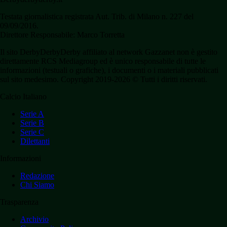
Testata giornalistica registrata Aut. Trib. di Milano n. 227 del
09/09/2016.
Direttore Responsabile: Marco Torretta
Il sito DerbyDerbyDerby affiliato al network Gazzanet non è gestito
direttamente RCS Mediagroup ed è unico responsabile di tutte le
informazioni (testuali o grafiche), i documenti o i materiali pubblicati
sul sito medesimo. Copyright 2019-2026 © Tutti i diritti riservati.
Calcio Italiano
Serie A
Serie B
Serie C
Dilettanti
Informazioni
Redazione
Chi Siamo
Trasparenza
Archivio