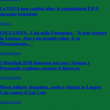
La UEFA non cambia idea: le competizioni FIFA
saranno boicottate
Serie A
ESCLUSIVA - Cois sulla Fiorentina: "Si può tornare
in Europa. Atta è un grande colpo. E su
Mastantuono..."
Calcio Estero
I Mondiali 2030 finiscono nel caos: Spagna e
Portogallo vogliono cacciare il Marocco
Calcio Estero
Messi stellare: doppietta, assist e vittoria in League
Cup contro il San Luis
Calcio Estero