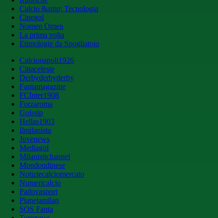
Calcio &amp; Tecnologia
Cinegol
Nomen Omen
La prima volta
Etimologie da Spogliatoio
Calcionapoli1926
Cittaceleste
Derbyderbyderby
Fantamagazine
FCInter1908
Forzaroma
Golssip
Hellas1903
Ilmilanista
Juvenews
Mediagol
Milanistichannel
Mondoudinese
Notiziecalciomercato
Numericalcio
Padovasport
Pianetamilan
SOS Fanta
Toronews