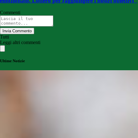
emozionato. Lotterò per raggiungere i nostri obiettivi"
Commenti
Invia Commento
Tutti
Leggi altri commenti
Ultime Notizie