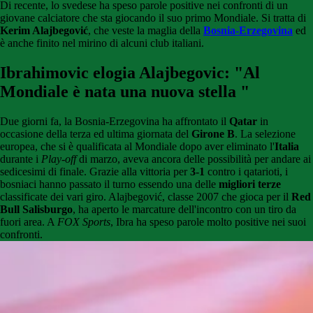
Di recente, lo svedese ha speso parole positive nei confronti di un
giovane calciatore che sta giocando il suo primo Mondiale. Si tratta di
Kerim Alajbegović
, che veste la maglia della
Bosnia-Erzegovina
ed
è anche finito nel mirino di alcuni club italiani.
Ibrahimovic elogia Alajbegovic: "Al
Mondiale è nata una nuova stella "
Due giorni fa, la Bosnia-Erzegovina ha affrontato il
Qatar
in
occasione della terza ed ultima giornata del
Girone B
. La selezione
europea, che si è qualificata al Mondiale dopo aver eliminato l'
Italia
durante i
Play-off
di marzo, aveva ancora delle possibilità per andare ai
sedicesimi di finale. Grazie alla vittoria per
3-1
contro i qatarioti, i
bosniaci hanno passato il turno essendo una delle
migliori terze
classificate dei vari giro. Alajbegović, classe 2007 che gioca per il
Red
Bull Salisburgo
, ha aperto le marcature dell'incontro con un tiro da
fuori area. A
FOX Sports
, Ibra ha speso parole molto positive nei suoi
confronti.