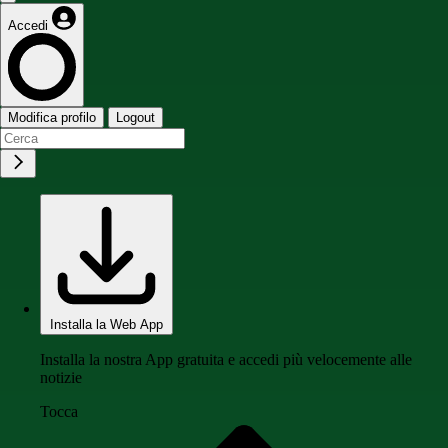
Accedi
Modifica profilo
Logout
Installa la Web App
Installa la nostra App gratuita e accedi più velocemente alle
notizie
Tocca