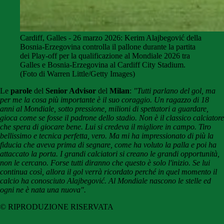
Cardiff, Galles - 26 marzo 2026: Kerim Alajbegović della
Bosnia-Erzegovina controlla il pallone durante la partita
dei Play-off per la qualificazione al Mondiale 2026 tra
Galles e Bosnia-Erzegovina al Cardiff City Stadium.
(Foto di Warren Little/Getty Images)
Le
parole
del
Senior Advisor
del
Milan
:
"Tutti parlano del gol, ma
per me la cosa più importante è il suo coraggio. Un ragazzo di 18
anni al Mondiale, sotto pressione, milioni di spettatori a guardare,
gioca come se fosse il padrone dello stadio. Non è il classico calciatore
che spera di giocare bene. Lui si credeva il migliore in campo. Tiro
bellissimo e tecnica perfetta, vero. Ma mi ha impressionato di più la
fiducia che aveva prima di segnare, come ha voluto la palla e poi ha
attaccato la porta. I grandi calciatori si creano le grandi opportunità,
non le cercano. Forse tutti diranno che questo è solo l'inizio. Se lui
continua così, allora il gol verrà ricordato perché in quel momento il
calcio ha conosciuto Alajbegović. Al Mondiale nascono le stelle ed
ogni ne è nata una nuova".
© RIPRODUZIONE RISERVATA