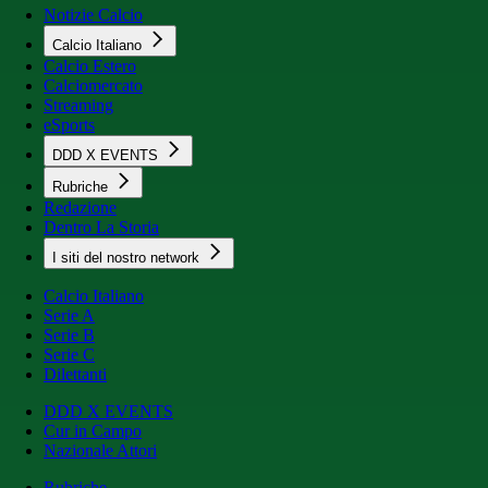
Notizie Calcio
Calcio Italiano
Calcio Estero
Calciomercato
Streaming
eSports
DDD X EVENTS
Rubriche
Redazione
Dentro La Storia
I siti del nostro network
Calcio Italiano
Serie A
Serie B
Serie C
Dilettanti
DDD X EVENTS
Cur in Campo
Nazionale Attori
Rubriche