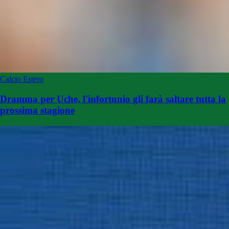
Calcio Estero
Dramma per Uche, l'infortunio gli farà saltare tutta la
prossima stagione