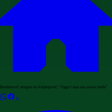
Ibrahimović stregato da Alajbegović: "Oggi è nata una nuova stella"