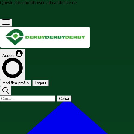
Questo sito contribuisce alla audience de
Accedi
Modifica profilo
Logout
Cerca