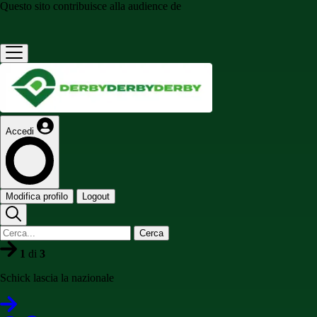
Questo sito contribuisce alla audience de
Accedi
Modifica profilo
Logout
Cerca
1
di
3
Schick lascia la nazionale