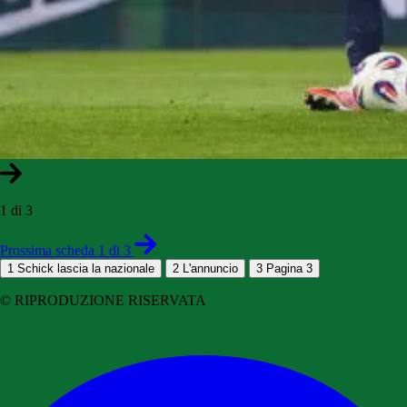
1 di 3
Prossima scheda 1 di 3
1
Schick lascia la nazionale
2
L'annuncio
3
Pagina 3
© RIPRODUZIONE RISERVATA