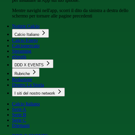
per installare la App sul tuo Iphone.
Mentre navighi nell'app, scorri il dito da sinistra a destra dello
schermo per tornare alle pagine precedenti
Notizie Calcio
Calcio Italiano
Calcio Estero
Calciomercato
Streaming
eSports
DDD X EVENTS
Rubriche
Redazione
Dentro La Storia
I siti del nostro network
Calcio Italiano
Serie A
Serie B
Serie C
Dilettanti