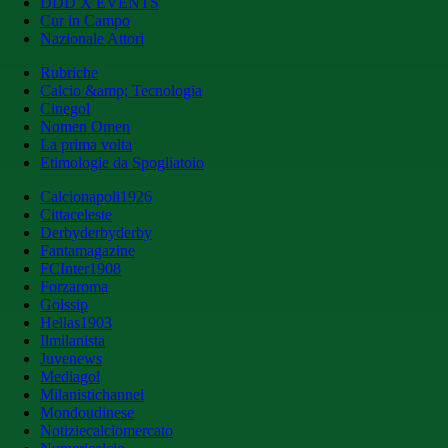
DDD X EVENTS
Cur in Campo
Nazionale Attori
Rubriche
Calcio &amp; Tecnologia
Cinegol
Nomen Omen
La prima volta
Etimologie da Spogliatoio
Calcionapoli1926
Cittaceleste
Derbyderbyderby
Fantamagazine
FCInter1908
Forzaroma
Golssip
Hellas1903
Ilmilanista
Juvenews
Mediagol
Milanistichannel
Mondoudinese
Notiziecalciomercato