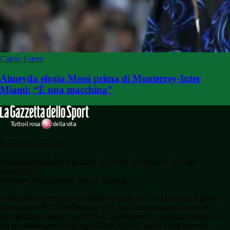
Calcio Estero
Almeyda elogia Messi prima di Monterrey-Inter
Miami: “È una macchina”
Derbyderbyderby.it
Testata giornalistica registrata Aut. Trib. di Milano n. 227 del
09/09/2016.
Direttore Responsabile: Marco Torretta
Il sito DerbyDerbyDerby affiliato al network Gazzanet non è gestito
direttamente RCS Mediagroup ed è unico responsabile di tutte le
informazioni (testuali o grafiche), i documenti o i materiali pubblicati
sul sito medesimo. Copyright 2019-2026 © Tutti i diritti riservati.