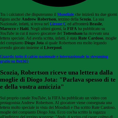
Tra i calciatori che disputeranno il
Mondiale
che inizierà tra due giorni
figura anche
Andrew Robertson
, terzino della
Scozia
. La sua
Nazionale, infatti, si trova nel
Girone C
ed affronterà
Brasile
,
Marocco
e
Haiti
. Negli ultimi giorni, la
FIFA
ha pubblicato su
YouTube
in cui il nuovo giocatore del
Tottenham
ha ricevuto una
lettera speciale. Ad averla scritta, infatti, è stata
Rute Cardoso
, moglie
del compianto
Diogo Jota
al quale Robertson era molto legando
avendo giocato insieme al
Liverpool
.
Guarda tutto il calcio nazionale e internazionale in streaming
gratis su Bet365
Scozia, Robertson riceve una lettera dalla
moglie di Diogo Jota: "Parlava spesso di te
e della vostra amicizia"
Sul proprio canale
YouTube
, la FIFA ha pubblicato un video con
protagonista Andrew Robertson. Al giocatore viene consegnata una
lettera molto speciale in vista dei Mondiali e l'ha scritto Rute Cardoso,
moglie del compianto Diogo Jota. Ecco cos'ha scritto la ragazza
all'indirizzo del terzino scozzese:
"Andy, ti scrivo col cuore colmo di