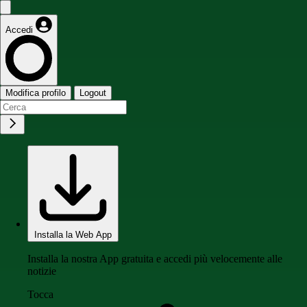
Accedi
Modifica profilo
Logout
Installa la Web App
Installa la nostra App gratuita e accedi più velocemente alle
notizie
Tocca