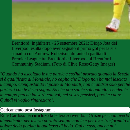
Brentford, Inghilterra - 25 settembre 2021: Diogo Jota del
Liverpool esulta dopo aver segnato il primo gol per la sua
squadra con Andrew Robertson durante la partita di
Premier League tra Brentford e Liverpool al Brentford
Community Stadium. (Foto di Clive Rose/Getty Images)
"Quando ho ascoltato le tue parole e cos'hai provato quando la Scozia
si è qualificata al Mondiale, ho capito che Diogo non ha mai lasciato
il campo. Conquistando il posto ai Mondiali, non ci andrai solo perché
porterai con te il suo sogno. So che non sarete soli quando scenderete
in campo perché lui sarà con voi, nei vostri pensieri, passi e cuore.
Quindi vi voglio ringraziare".
Caricamento post Instagram...
Rute Cardoso ha
concluso
la lettera scrivendo:
"Grazie per non averlo
dimenticato, per averlo portato sempre con te e per aver trasformato il
dolore della perdita in qualcosa di bello. Qui a casa, anche noi