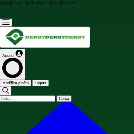
Questo sito contribuisce alla audience de
Accedi
Modifica profilo
Logout
Cerca