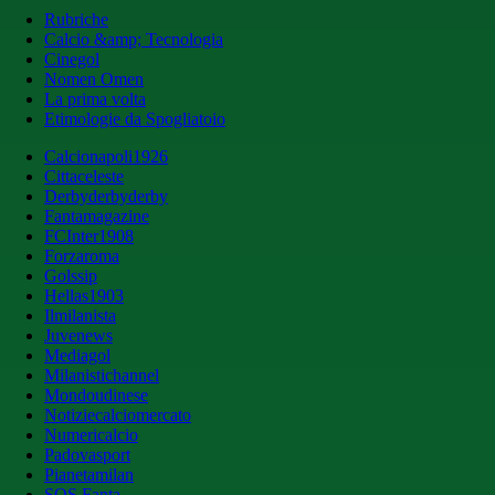
Rubriche
Calcio &amp; Tecnologia
Cinegol
Nomen Omen
La prima volta
Etimologie da Spogliatoio
Calcionapoli1926
Cittaceleste
Derbyderbyderby
Fantamagazine
FCInter1908
Forzaroma
Golssip
Hellas1903
Ilmilanista
Juvenews
Mediagol
Milanistichannel
Mondoudinese
Notiziecalciomercato
Numericalcio
Padovasport
Pianetamilan
SOS Fanta