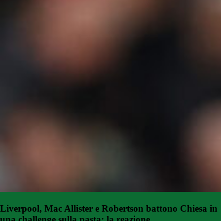
Liverpool, Mac Allister e Robertson battono Chiesa in
una challenge sulla pasta: la reazione