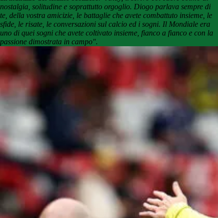
nostalgia, solitudine e soprattutto orgoglio. Diogo parlava sempre di
te, della vostra amicizie, le battaglie che avete combattuto insieme, le
sfide, le risate, le conversazioni sul calcio ed i sogni. Il Mondiale era
uno di quei sogni che avete coltivato insieme, fianco a fianco e con la
passione dimostrata in campo".