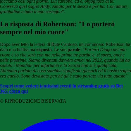
facciamo così ogni giorno. Lui sarebbe, ed è, orgoglioso di te.
Conserva quel sogno Andy. Amalo per te stesso e per lui. Con amore,
gratitudine e tutto il mio sostegno".
La risposta di Robertson: "Lo porterò
sempre nel mio cuore"
Dopo aver letto la lettera di Rute Cardoso, un commosso Robertson ha
dato una bellissima
risposta
. Le sue
parole
:
"Porterò Diogo nel mio
cuore e so che sarà con me nelle prime tre partite e, si spera, anche
nelle prossime. Siamo diventati davvero amici nel 2022, quando lui ha
saltato i Mondiali per infortunio e la Scozia non si è qualificata.
Abbiamo parlato di cosa sarebbe significato giocarli ed il nostro sogno
era quello. Sono devastato perché gli è stato portato via tutto questo".
Scopri come vedere tantissimi eventi in streaming gratis su Bet
365, clicca qui
© RIPRODUZIONE RISERVATA