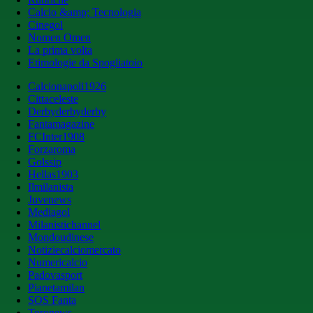
Calcio &amp; Tecnologia
Cinegol
Nomen Omen
La prima volta
Etimologie da Spogliatoio
Calcionapoli1926
Cittaceleste
Derbyderbyderby
Fantamagazine
FCInter1908
Forzaroma
Golssip
Hellas1903
Ilmilanista
Juvenews
Mediagol
Milanistichannel
Mondoudinese
Notiziecalciomercato
Numericalcio
Padovasport
Pianetamilan
SOS Fanta
Toronews