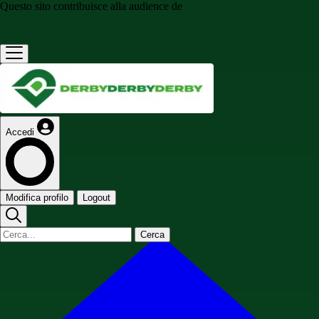
Questo sito contribuisce alla audience de
Accedi
Modifica profilo
Logout
Cerca