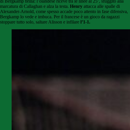
di Bergkamp brilla: l’olandese riceve tra le linee al 25’, sfuggito alla
marcatura di Callaghan e alza la testa.
Henry
attacca alle spalle di
Alexander-Arnold, come spesso accade poco attento in fase difensiva,
Bergkamp lo vede e imbuca. Per il francese è un gioco da ragazzi
stoppare tutto solo, saltare Alisson e infilare
l’1-1.