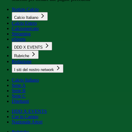
Notizie Calcio
Calcio Italiano
Calcio Estero
Calciomercato
Streaming
eSports
DDD X EVENTS
Rubriche
Redazione
I siti del nostro network
Calcio Italiano
Serie A
Serie B
Serie C
Dilettanti
DDD X EVENTS
Cur in Campo
Nazionale Attori
Rubriche