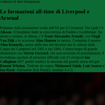
vediamo le due formazioni.
Le formazioni all-time di Liverpool e
Arsenal
Partiamo dalla formazione scelta dall’IA per il Liverpool. Tra i pali c’è
Alisson
. Il brasiliano batte la concorrenza di Dudek e Grobbelaar. Da
destra a sinistra, in difesa, c’è
Trent Alexander-Arnold
, con
Virgil
Van Dijk
e lo scozzese
Alan Hansen
in mezzo. Completa il reparto
Alan Kennedy,
autore delle due reti decisive per la vittoria della
Coppa dei Campioni nel 1981 e nel 1984. Centrocampo di grande
dinamismo con
Steven Gerrard
, che non necessita di presentazioni, il
recordman assoluto di presenze ufficiale con il Liverpool
Ian
Callaghan
(857 partite totali) e la mezzala dal grande senso del gol
Ronnie Whelan
. Tridente da sogno:
Mohamed Salah, Luis Suarez e
Ian Rush
. Allenatore Bob Paisley, modulo 4-3-3.