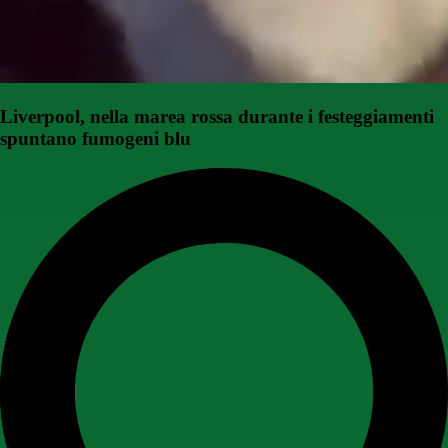
Liverpool, nella marea rossa durante i festeggiamenti
spuntano fumogeni blu