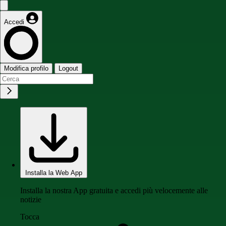
Accedi
Modifica profilo
Logout
Installa la Web App
Installa la nostra App gratuita e accedi più velocemente alle
notizie
Tocca