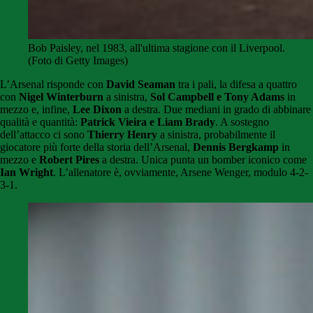
Bob Paisley, nel 1983, all'ultima stagione con il Liverpool.
(Foto di Getty Images)
L’Arsenal risponde con
David Seaman
tra i pali, la difesa a quattro
con
Nigel Winterburn
a sinistra,
Sol Campbell e Tony Adams
in
mezzo e, infine,
Lee Dixon
a destra. Due mediani in grado di abbinare
qualità e quantità:
Patrick Vieira e Liam Brady
. A sostegno
dell’attacco ci sono
Thierry Henry
a sinistra, probabilmente il
giocatore più forte della storia dell’Arsenal,
Dennis Bergkamp
in
mezzo e
Robert Pires
a destra. Unica punta un bomber iconico come
Ian Wright
. L’allenatore è, ovviamente, Arsene Wenger, modulo 4-2-
3-1.