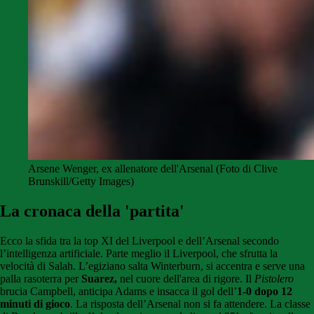
Arsene Wenger, ex allenatore dell'Arsenal (Foto di Clive
Brunskill/Getty Images)
La cronaca della 'partita'
Ecco la sfida tra la top XI del Liverpool e dell’Arsenal secondo
l’intelligenza artificiale. Parte meglio il Liverpool, che sfrutta la
velocità di Salah. L’egiziano salta Winterburn, si accentra e serve una
palla rasoterra per
Suarez,
nel cuore dell'area di rigore. Il
Pistolero
brucia Campbell, anticipa Adams e insacca il gol dell’
1-0 dopo 12
minuti di gioco
. La risposta dell’Arsenal non si fa attendere. La classe