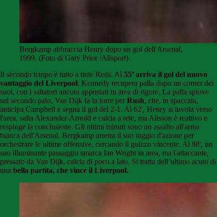
Bergkamp abbraccia Henry dopo un gol dell'Arsenal,
1999. (Foto di Gary Prior /Allsport)
Il secondo tempo è tutto a tinte Reds. Al
55’ arriva il gol del nuovo
vantaggio del Liverpool
. Kennedy recupera palla dopo un corner dei
suoi, con i saltatori ancora appostati in area di rigore. La palla spiove
sul secondo palo, Van Dijk fa la torre per
Rush
, che, in spaccata,
anticipa Campbell e segna il gol del 2-1. Al 62', Henry si invola verso
l'area, salta Alexander-Arnold e calcia a rete, ma Alisson è reattivo e
respinge la conclusione. Gli ultimi minuti sono un assalto all'arma
bianca dell'Arsenal. Bergkamp arretra il suo raggio d'azione per
orchestrare le ultime offensive, cercando il guizzo vincente. Al 88', un
suo illuminante passaggio smarca Ian Wright in area, ma l'attaccante,
pressato da Van Dijk, calcia di poco a lato. Si tratta dell’ultimo acuto di
una
bella partita, che vince il Liverpool.