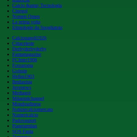
Calcio &amp; Tecnologia
Cinegol
Nomen Omen
La prima volta
Etimologie da Spogliatoio
Calcionapoli1926
Cittaceleste
Derbyderbyderby
Fantamagazine
FCInter1908
Forzaroma
Golssip
Hellas1903
Ilmilanista
Juvenews
Mediagol
Milanistichannel
Mondoudinese
Notiziecalciomercato
Numericalcio
Padovasport
Pianetamilan
SOS Fanta
Toronews