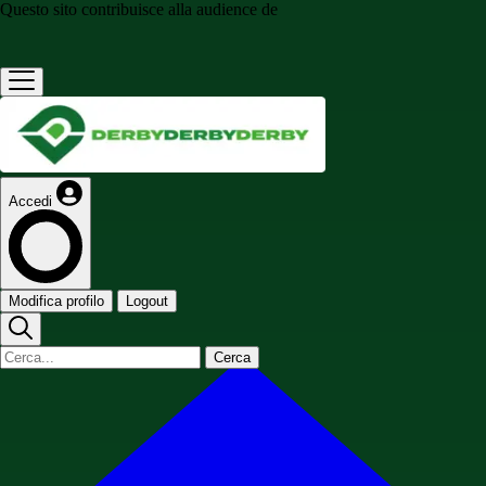
Questo sito contribuisce alla audience de
Accedi
Modifica profilo
Logout
Cerca