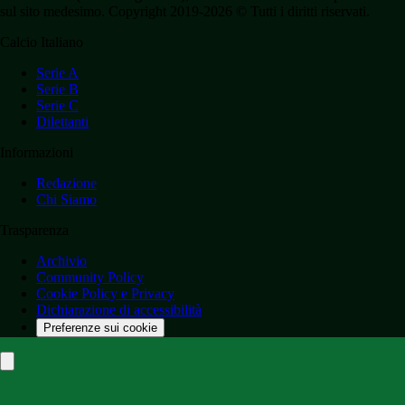
sul sito medesimo. Copyright 2019-2026 © Tutti i diritti riservati.
Calcio Italiano
Serie A
Serie B
Serie C
Dilettanti
Informazioni
Redazione
Chi Siamo
Trasparenza
Archivio
Community Policy
Cookie Policy e Privacy
Dichiarazione di accessibilità
Preferenze sui cookie