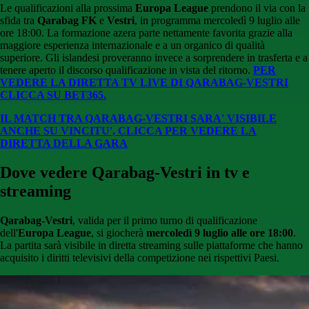
Le qualificazioni alla prossima
Europa League
prendono il via con la
sfida tra
Qarabag
FK
e
Vestri
, in programma mercoledì 9 luglio alle
ore 18:00. La formazione azera parte nettamente favorita grazie alla
maggiore esperienza internazionale e a un organico di qualità
superiore. Gli islandesi proveranno invece a sorprendere in trasferta e a
tenere aperto il discorso qualificazione in vista del ritorno.
PER
VEDERE LA DIRETTA TV LIVE DI QARABAG-VESTRI
CLICCA SU BET365.
IL MATCH TRA QARABAG-VESTRI SARA' VISIBILE
ANCHE SU VINCITU', CLICCA PER VEDERE LA
DIRETTA DELLA GARA
Dove vedere Qarabag-Vestri in tv e
streaming
Qarabag-Vestri
, valida per il primo turno di qualificazione
dell'
Europa League
, si giocherà
mercoledì 9 luglio alle ore 18:00
.
La partita sarà visibile in diretta streaming sulle piattaforme che hanno
acquisito i diritti televisivi della competizione nei rispettivi Paesi.