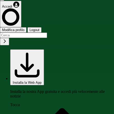
Accedi
Modifica profilo
Logout
Installa la Web App
Installa la nostra App gratuita e accedi più velocemente alle
notizie
Tocca