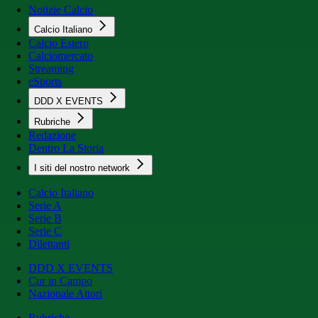
Notizie Calcio
Calcio Italiano
Calcio Estero
Calciomercato
Streaming
eSports
DDD X EVENTS
Rubriche
Redazione
Dentro La Storia
I siti del nostro network
Calcio Italiano
Serie A
Serie B
Serie C
Dilettanti
DDD X EVENTS
Cur in Campo
Nazionale Attori
Rubriche