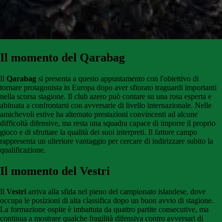
Il momento del Qarabag
Il
Qarabag
si presenta a questo appuntamento con l'obiettivo di
tornare protagonista in Europa dopo aver sfiorato traguardi importanti
nella scorsa stagione. Il club azero può contare su una rosa esperta e
abituata a confrontarsi con avversarie di livello internazionale. Nelle
amichevoli estive ha alternato prestazioni convincenti ad alcune
difficoltà difensive, ma resta una squadra capace di imporre il proprio
gioco e di sfruttare la qualità dei suoi interpreti. Il fattore campo
rappresenta un ulteriore vantaggio per cercare di indirizzare subito la
qualificazione.
Il momento del Vestri
Il
Vestri
arriva alla sfida nel pieno del campionato islandese, dove
occupa le posizioni di alta classifica dopo un buon avvio di stagione.
La formazione ospite è imbattuta da quattro partite consecutive, ma
continua a mostrare qualche fragilità difensiva contro avversari di