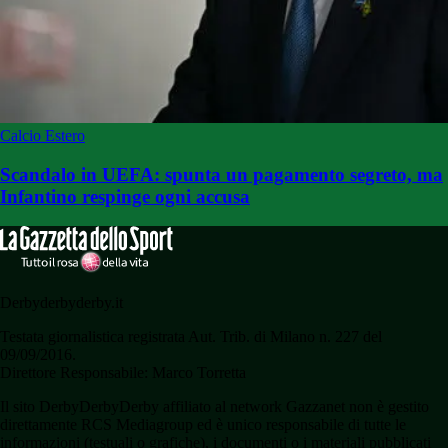
Calcio Estero
Scandalo in UEFA: spunta un pagamento segreto, ma
Infantino respinge ogni accusa
Derbyderbyderby.it
Testata giornalistica registrata Aut. Trib. di Milano n. 227 del
09/09/2016.
Direttore Responsabile: Marco Torretta
Il sito DerbyDerbyDerby affiliato al network Gazzanet non è gestito
direttamente RCS Mediagroup ed è unico responsabile di tutte le
informazioni (testuali o grafiche), i documenti o i materiali pubblicati