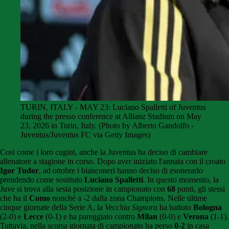
TURIN, ITALY - MAY 23: Luciano Spalletti of Juventus
during the presso conference at Allianz Stadium on May
23, 2026 in Turin, Italy. (Photo by Alberto Gandolfo -
Juventus/Juventus FC via Getty Images)
Cosi come i loro cugini, anche la Juventus ha deciso di cambiare
allenatore a stagione in corso. Dopo aver iniziato l'annata con il croato
Igor Tudor
, ad ottobre i bianconeri hanno deciso di esonerarlo
prendendo come sostituto
Luciano Spalletti
. In questo momento, la
Juve si trova alla sesta posizione in campionato con
68
punti, gli stessi
che ha il
Como
nonché a -2 dalla zona Champions. Nelle ultime
cinque giornate della Serie A, la
Vecchia Signora
ha battuto
Bologna
(2-0) e
Lecce
(0-1) e ha pareggiato contro
Milan
(0-0) e
Verona
(1-1).
Tuttavia, nella scorsa giornata di campionato ha perso
0-2
in casa