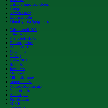
Calcio &amp; Tecnologia
Cinegol
Nomen Omen
La prima volta
Etimologie da Spogliatoio
Calcionapoli1926
Cittaceleste
Derbyderbyderby
Fantamagazine
FCInter1908
Forzaroma
Golssip
Hellas1903
Ilmilanista
Juvenews
Mediagol
Milanistichannel
Mondoudinese
Notiziecalciomercato
Numericalcio
Padovasport
Pianetamilan
SOS Fanta
Toronews