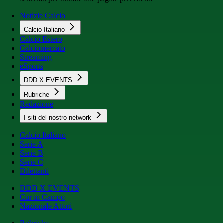
Notizie Calcio
Calcio Italiano
Calcio Estero
Calciomercato
Streaming
eSports
DDD X EVENTS
Rubriche
Redazione
I siti del nostro network
Calcio Italiano
Serie A
Serie B
Serie C
Dilettanti
DDD X EVENTS
Cur in Campo
Nazionale Attori
Rubriche