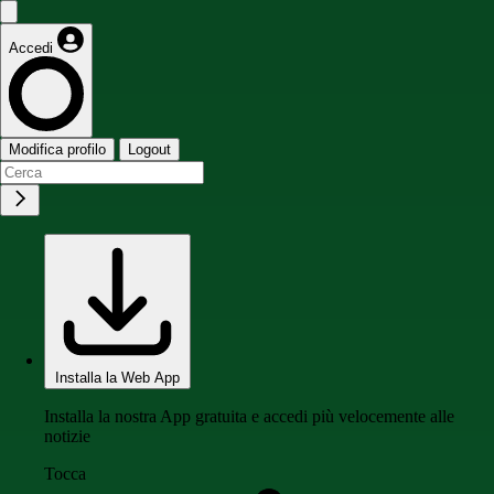
Accedi
Modifica profilo
Logout
Installa la Web App
Installa la nostra App gratuita e accedi più velocemente alle
notizie
Tocca