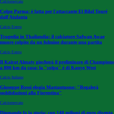
Calciomercato
Colpo Parma: è fatta per l'attaccante El Bilal Touré
dall'Atalanta
Calcio Estero
Tragedia in Thailandia: il calciatore Safwan Awae
muore colpito da un fulmine durante una partita
Calcio Estero
Il Kairat Almaty giocherà il preliminare di Champions
a 800 km da casa: la "colpa" è di Kanye West
Calcio Italiano
Giuseppe Rossi elogia Mastantuono: "Regalerà
soddisfazioni alla Fiorentina"
Calciomercato
Diomande fa la storia: con 140 milioni di euro diventa