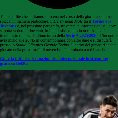
Tra le partite che andranno in scena nel corso della giornata odierna
spicca, in maniera particolare, il
Derby della Mole
tra il
Torino
e la
Juventus
e, nel prossimo paragrafo, troverete le informazioni sul dove
si potrà vedere. I due club, infatti, si sfideranno in occasione del
trentottesimo nonché ultimo turno della
Serie A 2025/2026
. L'incontro
avrà inizio alle
20:45
in contemporanea con altre gare e si disputerà
presso lo
Stadio Olimpico Grande Torino
. Il derby del girone d'andata,
giocato nella prima metà di novembre, è terminato a reti bianche.
Guarda tutto il calcio nazionale e internazionale in streaming
gratis su Bet365