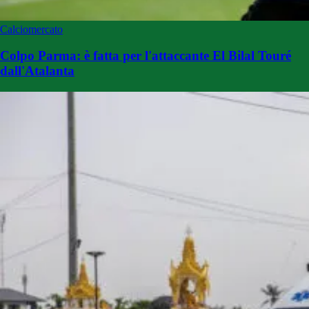
Calciomercato
Colpo Parma: è fatta per l'attaccante El Bilal Touré
dall'Atalanta