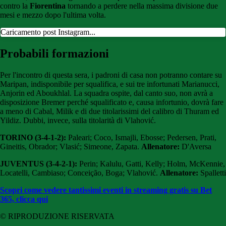
contro la
Fiorentina
tornando a perdere nella massima divisione due
mesi e mezzo dopo l'ultima volta.
Caricamento post Instagram...
Probabili formazioni
Per l'incontro di questa sera, i padroni di casa non potranno contare su
Maripan, indisponibile per squalifica, e sui tre infortunati Marianucci,
Anjorin ed Aboukhlal. La squadra ospite, dal canto suo, non avrà a
disposizione Bremer perché squalificato e, causa infortunio, dovrà fare
a meno di Cabal, Milik e di due titolarissimi del calibro di Thuram ed
Yildiz. Dubbi, invece, sulla titolarità di Vlahović.
TORINO (3-4-1-2):
Paleari; Coco, Ismajli, Ebosse; Pedersen, Prati,
Gineitis, Obrador; Vlasić; Simeone, Zapata.
Allenatore:
D'Aversa
JUVENTUS (3-4-2-1):
Perin; Kalulu, Gatti, Kelly; Holm, McKennie,
Locatelli, Cambiaso; Conceição, Boga; Vlahović.
Allenatore:
Spalletti
Scopri come vedere tantissimi eventi in streaming gratis su Bet
365, clicca qui
© RIPRODUZIONE RISERVATA