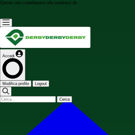
Questo sito contribuisce alla audience de
Accedi
Modifica profilo
Logout
Cerca