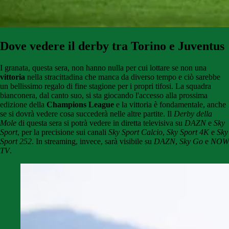
Dove vedere il derby tra Torino e Juventus
I granata, questa sera, non hanno nulla per cui lottare se non una
vittoria
nella stracittadina che manca da diverso tempo e ciò sarebbe
un bellissimo regalo di fine stagione per i propri tifosi. La squadra
bianconera, dal canto suo, si sta giocando l'accesso alla prossima
edizione della
Champions League
e la vittoria è fondamentale, anche
se si dovrà vedere cosa succederà nelle altre partite. Il
Derby della
Mole
di questa sera si potrà vedere in diretta televisiva su
DAZN
e
Sky
Sport
, per la precisione sui canali
Sky Sport Calcio
,
Sky Sport 4K
e
Sky
Sport 252
. In streaming, invece, sarà visibile su
DAZN
,
Sky Go
e
NOW
TV
.