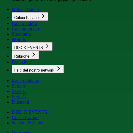
Notizie Calcio
Calcio Italiano
Calcio Estero
Calciomercato
Streaming
eSports
DDD X EVENTS
Rubriche
Redazione
I siti del nostro network
Calcio Italiano
Serie A
Serie B
Serie C
Dilettanti
DDD X EVENTS
Cur in Campo
Nazionale Attori
Rubriche