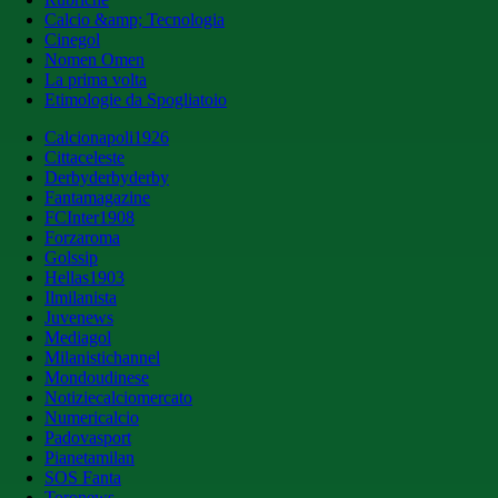
Calcio &amp; Tecnologia
Cinegol
Nomen Omen
La prima volta
Etimologie da Spogliatoio
Calcionapoli1926
Cittaceleste
Derbyderbyderby
Fantamagazine
FCInter1908
Forzaroma
Golssip
Hellas1903
Ilmilanista
Juvenews
Mediagol
Milanistichannel
Mondoudinese
Notiziecalciomercato
Numericalcio
Padovasport
Pianetamilan
SOS Fanta
Toronews