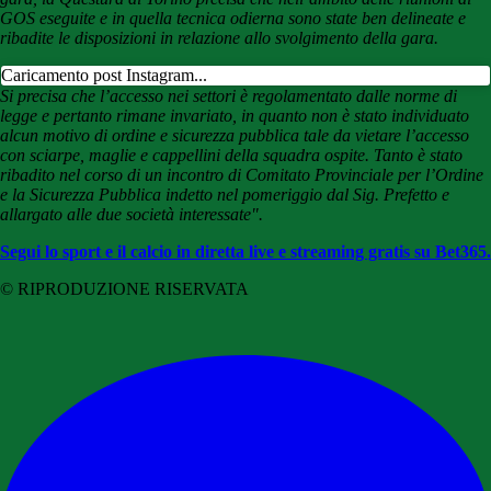
GOS eseguite e in quella tecnica odierna sono state ben delineate e
ribadite le disposizioni in relazione allo svolgimento della gara.
Caricamento post Instagram...
Si precisa che l’accesso nei settori è regolamentato dalle norme di
legge e pertanto rimane invariato, in quanto non è stato individuato
alcun motivo di ordine e sicurezza pubblica tale da vietare l’accesso
con sciarpe, maglie e cappellini della squadra ospite. Tanto è stato
ribadito nel corso di un incontro di Comitato Provinciale per l’Ordine
e la Sicurezza Pubblica indetto nel pomeriggio dal Sig. Prefetto e
allargato alle due società interessate".
Segui lo sport e il calcio in diretta live e streaming gratis su Bet365.
© RIPRODUZIONE RISERVATA