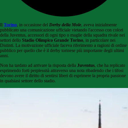
Il
Torino
, in occasione del
Derby della Mole
, aveva inizialmente
pubblicato una comunicazione ufficiale vietando l'accesso con colori
della Juventus, accessori di ogni tipo o maglie della squadra rivale nei
settori dello
Stadio Olimpico Grande Torino
, in particolare nei
Distinti. La motivazione ufficiale faceva riferimento a ragioni di ordine
pubblico per quello che è il derby torinese più importante degli ultimi
anni.
Non ha tardato ad arrivare la risposta della
Juventus
, che ha replicato
esprimendo forti perplessità attraverso una nota ribadendo che i tifosi
devono avere il diritto di sentirsi liberi di esprimere la propria passione
in qualsiasi settore dello stadio.