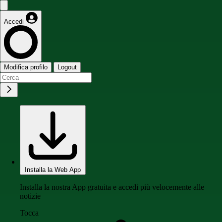
Accedi
Modifica profilo
Logout
Installa la Web App
Installa la nostra App gratuita e accedi più velocemente alle
notizie
Tocca