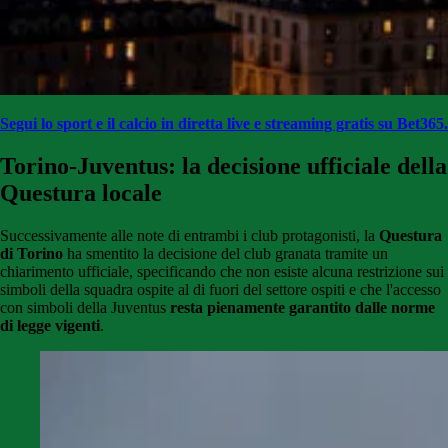
Segui lo sport e il calcio in diretta live e streaming gratis su Bet365.
Torino-Juventus: la decisione ufficiale della
Questura locale
Successivamente alle note di entrambi i club protagonisti, la
Questura
di Torino
ha smentito la decisione del club granata tramite un
chiarimento ufficiale, specificando che non esiste alcuna restrizione sui
simboli della squadra ospite al di fuori del settore ospiti e che l'accesso
con simboli della Juventus
resta pienamente garantito dalle norme
di legge vigenti
.