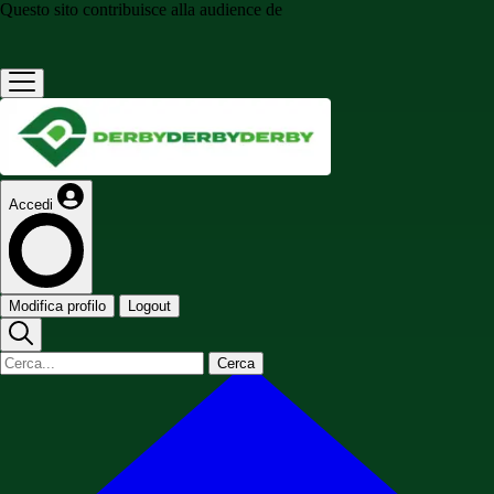
Questo sito contribuisce alla audience de
Accedi
Modifica profilo
Logout
Cerca