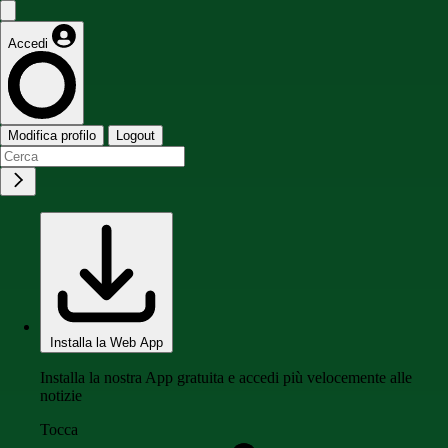
Accedi
Modifica profilo
Logout
Installa la Web App
Installa la nostra App gratuita e accedi più velocemente alle
notizie
Tocca