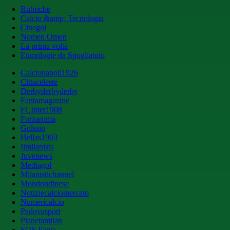
Rubriche
Calcio &amp; Tecnologia
Cinegol
Nomen Omen
La prima volta
Etimologie da Spogliatoio
Calcionapoli1926
Cittaceleste
Derbyderbyderby
Fantamagazine
FCInter1908
Forzaroma
Golssip
Hellas1903
Ilmilanista
Juvenews
Mediagol
Milanistichannel
Mondoudinese
Notiziecalciomercato
Numericalcio
Padovasport
Pianetamilan
SOS Fanta