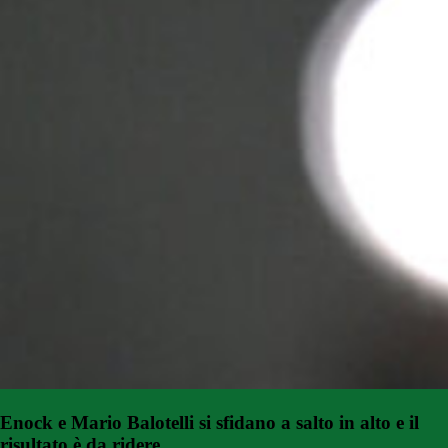
Enock e Mario Balotelli si sfidano a salto in alto e il
risultato è da ridere