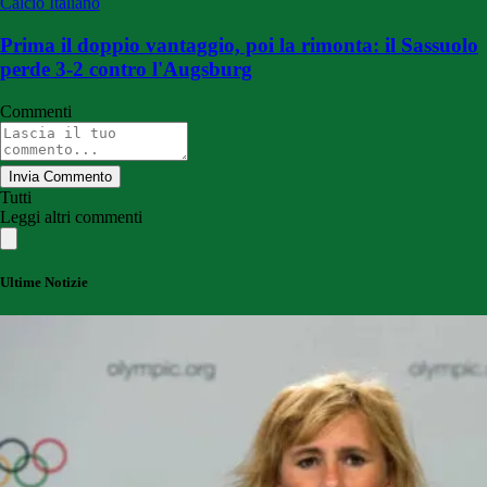
Calcio Italiano
Prima il doppio vantaggio, poi la rimonta: il Sassuolo
perde 3-2 contro l'Augsburg
Commenti
Invia Commento
Tutti
Leggi altri commenti
Ultime Notizie