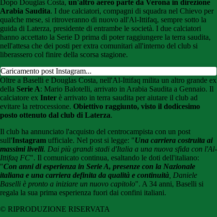
Dopo Douglas Costa,
un'altro aereo parte da Verona in direzione
Arabia Saudita
. I due calciatori, compagni di squadra nel Chievo per
qualche mese, si ritroveranno di nuovo all'Al-Ittifaq, sempre sotto la
guida di Laterza, presidente di entrambe le società. I due calciatori
hanno accettato la Serie D prima di poter raggiungere la terra saudita,
nell'attesa che dei posti per extra comunitari all'interno del club si
liberassero col finire della scorsa stagione.
Caricamento post Instagram...
Oltre a Baselli e Douglas Costa, nell'Al-Ittifaq milita un altro grande ex
della
Serie A
: Mario Balotelli, arrivato in Arabia Saudita a Gennaio. Il
calciatore ex
Inter
è arrivato in terra saudita per aiutare il club ad
evitare la retrocessione.
Obiettivo raggiunto, visto il dodicesimo
posto ottenuto dal club di Laterza
.
Il club ha annunciato l'acquisto del centrocampista con un post
sull'
Instagram
ufficiale. Nel post si legge: "
Una carriera costruita ai
massimi livelli
. Dai più grandi stadi d'Italia a una nuova sfida con l'Al-
Ittifaq FC
". Il comunicato continua, esaltando le doti dell'italiano:
"
Con anni di esperienza in Serie A, presenze con la Nazionale
italiana e una carriera definita da qualità e continuità
, Daniele
Baselli è pronto a iniziare un nuovo capitolo
". A 34 anni, Baselli si
regala la sua prima esperienza fuori dai confini italiani.
© RIPRODUZIONE RISERVATA