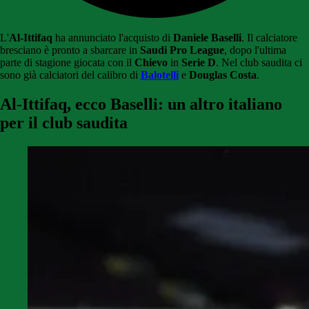
L'
Al-Ittifaq
ha annunciato l'acquisto di
Daniele Baselli
. Il calciatore
bresciano è pronto a sbarcare in
Saudi Pro League
, dopo l'ultima
parte di stagione giocata con il
Chievo
in
Serie D
. Nel club saudita ci
sono già calciatori del calibro di
Balotelli
e
Douglas Costa
.
Al-Ittifaq, ecco Baselli: un altro italiano
per il club saudita