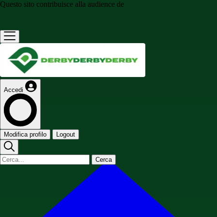
Questo sito contribuisce alla audience de
Accedi
Modifica profilo
Logout
Cerca