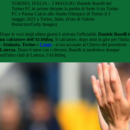
TORINO, ITALIA – 3 MAGGIO: Daniele Baselli del
Torino FC in azione durante la partita di Serie A tra Torino
FC e Parma Calcio allo Stadio Olimpico di Torino il 3
maggio 2021 a Torino, Italia. (Foto di Valerio
Pennicino/Getty Images)
Dopo le voci degli ultimi giorni è arrivata l'ufficialità:
Daniele Baselli è
un calciatore dell'Al-Ittifaq
. Il calciatore, dopo anni in giro per l'Italia
-
Atalanta
,
Torino
e
Como
- si era accasato al Chievo del presidente
Laterza
. Dopo 6 mesi con i clivensi, Baselli si trasferisce dunque
nell'altro club di Laterza, l'Al-Ittifaq.