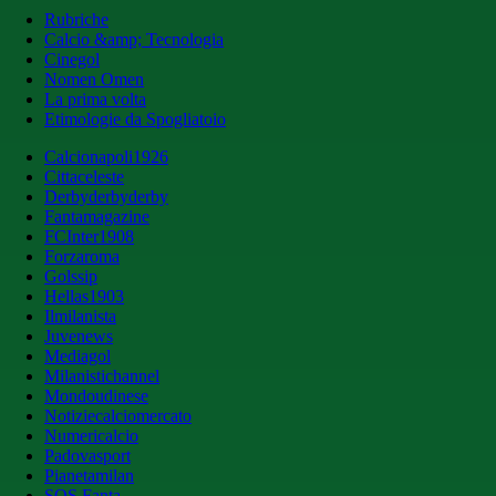
Rubriche
Calcio &amp; Tecnologia
Cinegol
Nomen Omen
La prima volta
Etimologie da Spogliatoio
Calcionapoli1926
Cittaceleste
Derbyderbyderby
Fantamagazine
FCInter1908
Forzaroma
Golssip
Hellas1903
Ilmilanista
Juvenews
Mediagol
Milanistichannel
Mondoudinese
Notiziecalciomercato
Numericalcio
Padovasport
Pianetamilan
SOS Fanta