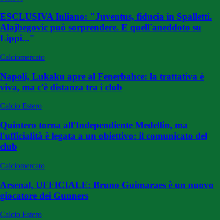
ESCLUSIVA Iuliano: "Juventus, fiducia in Spalletti.
Alajbegovic può sorprendere. E quell'aneddoto su
Lippi..."
Calciomercato
Napoli, Lukaku apre al Fenerbahce: la trattativa è
viva, ma c'è distanza tra i club
Calcio Estero
Quintero torna all'Independiente Medellin, ma
l'ufficialità è legata a un obiettivo: il comunicato del
club
Calciomercato
Arsenal, UFFICIALE: Bruno Guimaraes è un nuovo
giocatore dei Gunners
Calcio Estero