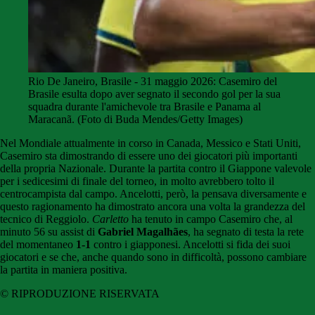
Rio De Janeiro, Brasile - 31 maggio 2026: Casemiro del
Brasile esulta dopo aver segnato il secondo gol per la sua
squadra durante l'amichevole tra Brasile e Panama al
Maracanã. (Foto di Buda Mendes/Getty Images)
Nel Mondiale attualmente in corso in Canada, Messico e Stati Uniti,
Casemiro sta dimostrando di essere uno dei giocatori più importanti
della propria Nazionale. Durante la partita contro il Giappone valevole
per i sedicesimi di finale del torneo, in molto avrebbero tolto il
centrocampista dal campo. Ancelotti, però, la pensava diversamente e
questo ragionamento ha dimostrato ancora una volta la grandezza del
tecnico di Reggiolo.
Carletto
ha tenuto in campo Casemiro che, al
minuto 56 su assist di
Gabriel Magalhães
, ha segnato di testa la rete
del momentaneo
1-1
contro i giapponesi. Ancelotti si fida dei suoi
giocatori e se che, anche quando sono in difficoltà, possono cambiare
la partita in maniera positiva.
© RIPRODUZIONE RISERVATA