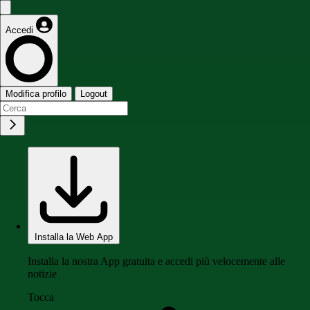
Accedi
Modifica profilo
Logout
Installa la Web App
Installa la nostra App gratuita e accedi più velocemente alle
notizie
Tocca