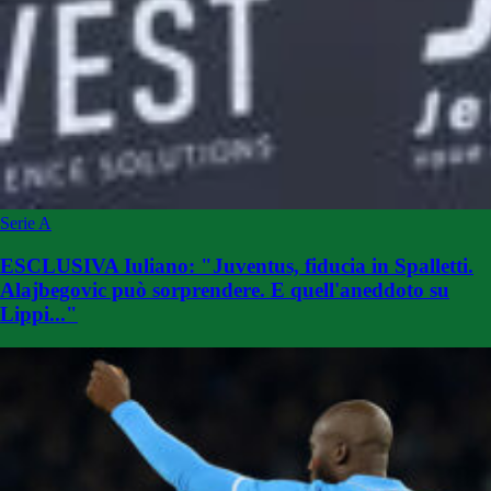
Serie A
ESCLUSIVA Iuliano: "Juventus, fiducia in Spalletti.
Alajbegovic può sorprendere. E quell'aneddoto su
Lippi..."