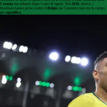
Croazia
ma soltanto dopo i calci di rigore. Nel
2018
, invece, i
brasiliani hanno perso contro il
Belgio
ma Casemiro non era in campo
per
squalifica
.