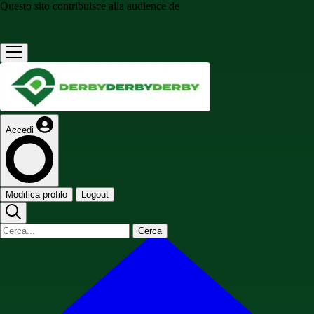
Questo sito contribuisce alla audience de
Accedi
Modifica profilo
Logout
Cerca