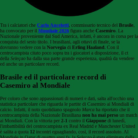
Tra i calciatori che
Carlo Ancelotti
, commissario tecnico del
Brasile
,
ha convocato per il
Mondiale 2026
figura anche
Casemiro
. La
Nazionale proveniente dal Sud America, infatti, è ancora in corsa per la
conquista del sesto titolo. I brasiliani, agli ottavi di finale, se la
dovranno vedere con la
Norvegia
di
Erling Haaland
. Con il
centrocampista citato poco sopra tra i giocatori a disposizione, il ct
della
Seleçao
ha dalla sua parte grande esperienza, qualità da vendere
ed anche un particolare record.
Brasile ed il particolare record di
Casemiro al Mondiale
Per coloro che sono appassionati di numeri e dati, salta all'occhio una
statistica particolare che riguarda le partite di Casemiro ai Mondiali di
calcio. Infatti, il noto quotidiano spagnolo
Marca
ha riportato che il
centrocampista della Nazionale Brasiliana
non ha mai perso
un match
ai Mondiali. Con la vittoria per
2-1
contro il
Giappone
di lunedì,
l'imbattibilità del centrocampista ex Real Madrid e Manchester United
è salita a quota
12
incontri eguagliando, così, il record assoluto. Al
Mondiale in Qatar di quattro anni fa, la
Seleçao
è stata eliminata dalla