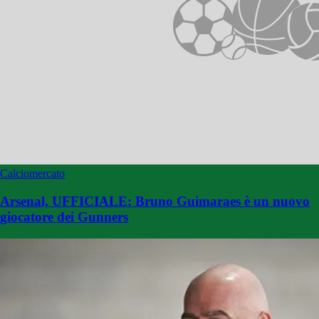
Calciomercato
Arsenal, UFFICIALE: Bruno Guimaraes è un nuovo
giocatore dei Gunners