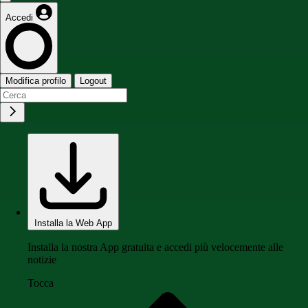
Accedi
Modifica profilo
Logout
Installa la Web App
Installa la nostra App gratuita e accedi più velocemente alle
notizie
Tocca