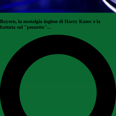
Bayern, la nostalgia inglese di Harry Kane: e la
battuta sul "pezzotto"...