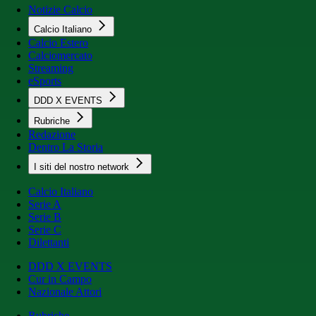
Notizie Calcio
Calcio Italiano
Calcio Estero
Calciomercato
Streaming
eSports
DDD X EVENTS
Rubriche
Redazione
Dentro La Storia
I siti del nostro network
Calcio Italiano
Serie A
Serie B
Serie C
Dilettanti
DDD X EVENTS
Cur in Campo
Nazionale Attori
Rubriche