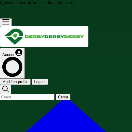
Questo sito contribuisce alla audience de
Accedi
Modifica profilo
Logout
Cerca