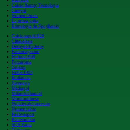
Calcio &amp; Tecnologia
Cinegol
Nomen Omen
La prima volta
Etimologie da Spogliatoio
Calcionapoli1926
Cittaceleste
Derbyderbyderby
Fantamagazine
FCInter1908
Forzaroma
Golssip
Hellas1903
Ilmilanista
Juvenews
Mediagol
Milanistichannel
Mondoudinese
Notiziecalciomercato
Numericalcio
Padovasport
Pianetamilan
SOS Fanta
Toronews