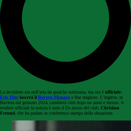
La decisione era nell’aria da qualche settimana, ma ora è
ufficiale:
Eric Dier
lascerà il
Bayern Monaco
a fine stagione. L’inglese, in
Baviera dal gennaio 2024, cambierà club dopo un anno e mezzo. A
rendere ufficiale la notizia è stato il Ds stesso del club,
Christian
Freund
, che ha parlato in conferenza stampa della situazione.