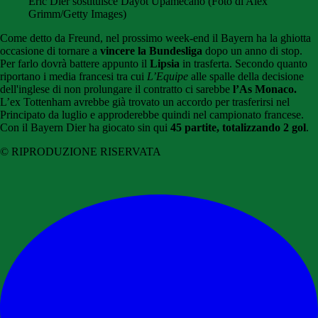
Eric Dier sostituisce Dayot Upamecano (Foto di Alex
Grimm/Getty Images)
Come detto da Freund, nel prossimo week-end il Bayern ha la ghiotta
occasione di tornare a
vincere la Bundesliga
dopo un anno di stop.
Per farlo dovrà battere appunto il
Lipsia
in trasferta.
Secondo quanto
riportano i media francesi tra cui
L’Equipe
alle spalle della decisione
dell'inglese di non prolungare il contratto ci sarebbe
l’As Monaco.
L’ex Tottenham avrebbe già trovato un accordo per trasferirsi nel
Principato da luglio e approderebbe quindi nel campionato francese.
Con il Bayern Dier ha giocato sin qui
45 partite, totalizzando 2 gol
.
© RIPRODUZIONE RISERVATA