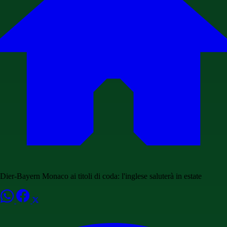
Dier-Bayern Monaco ai titoli di coda: l'inglese saluterà in estate