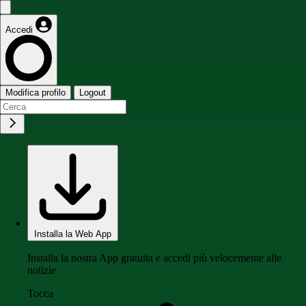
Accedi
Modifica profilo
Logout
Installa la Web App
Installa la nostra App gratuita e accedi più velocemente alle
notizie
Tocca