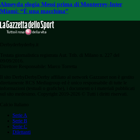
Almeyda elogia Messi prima di Monterrey-Inter
Miami: “È una macchina”
Derbyderbyderby.it
Testata giornalistica registrata Aut. Trib. di Milano n. 227 del
09/09/2016.
Direttore Responsabile: Marco Torretta
Il sito DerbyDerbyDerby affiliato al network Gazzanet non è gestito
direttamente RCS Mediagroup ed è unico responsabile di tutte le
informazioni (testuali o grafiche), i documenti o i materiali pubblicati
sul sito medesimo. Copyright 2019-2026 © Tutti i diritti riservati.
Calcio Italiano
Serie A
Serie B
Serie C
Dilettanti