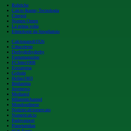
Rubriche
Calcio &amp; Tecnologia
Cinegol
Nomen Omen
La prima volta
Etimologie da Spogliatoio
Calcionapoli1926
Cittaceleste
Derbyderbyderby
Fantamagazine
FCInter1908
Forzaroma
Golssip
Hellas1903
Ilmilanista
Juvenews
Mediagol
Milanistichannel
Mondoudinese
Notiziecalciomercato
Numericalcio
Padovasport
Pianetamilan
SOS Fanta