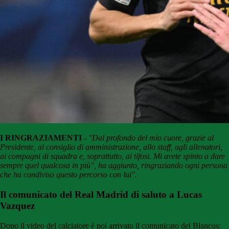
I RINGRAZIAMENTI -
"Dal profondo del mio cuore, grazie al
Presidente, al consiglio di amministrazione, allo staff, agli allenatori,
ai compagni di squadra e, soprattutto, ai tifosi. Mi avete spinto a dare
sempre quel qualcosa in più", ha aggiunto, ringraziando ogni persona
che ha condiviso questo percorso con lui".
Il comunicato del Real Madrid di saluto a Lucas
Vazquez
Dopo il video del calciatore è poi arrivato il comunicato dei Blancos: