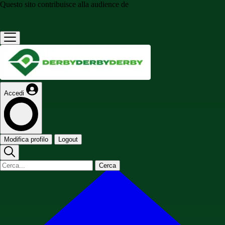
Questo sito contribuisce alla audience de
Accedi
Modifica profilo
Logout
Cerca