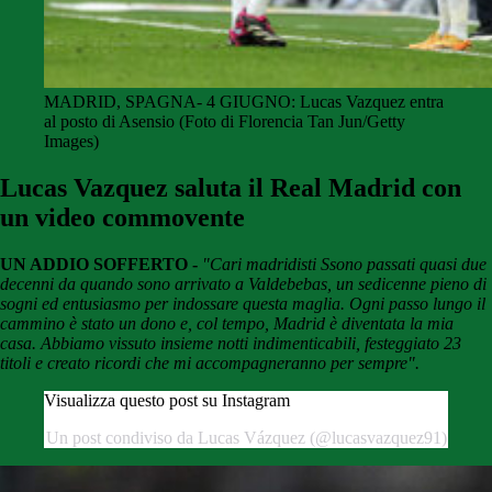
MADRID, SPAGNA- 4 GIUGNO: Lucas Vazquez entra
al posto di Asensio (Foto di Florencia Tan Jun/Getty
Images)
Lucas Vazquez saluta il Real Madrid con
un video commovente
UN ADDIO SOFFERTO -
"Cari madridisti Ssono passati quasi due
decenni da quando sono arrivato a Valdebebas, un sedicenne pieno di
sogni ed entusiasmo per indossare questa maglia. Ogni passo lungo il
cammino è stato un dono e, col tempo, Madrid è diventata la mia
casa. Abbiamo vissuto insieme notti indimenticabili, festeggiato 23
titoli e creato ricordi che mi accompagneranno per sempre".
Visualizza questo post su Instagram
Un post condiviso da Lucas Vázquez (@lucasvazquez91)