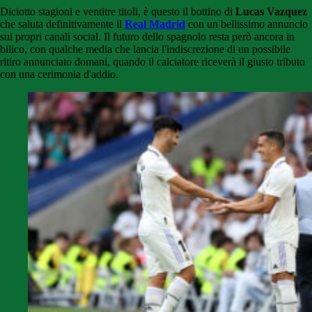
Diciotto stagioni e ventitre titoli, è questo il bottino di
Lucas Vazquez
che saluta definitivamente il
Real Madrid
con un bellissimo annuncio
sui propri canali social. Il futuro dello spagnolo resta però ancora in
bilico, con qualche media che lancia l'indiscrezione di un possibile
ritiro annunciato domani, quando il calciatore riceverà il giusto tributo
con una cerimonia d'addio.