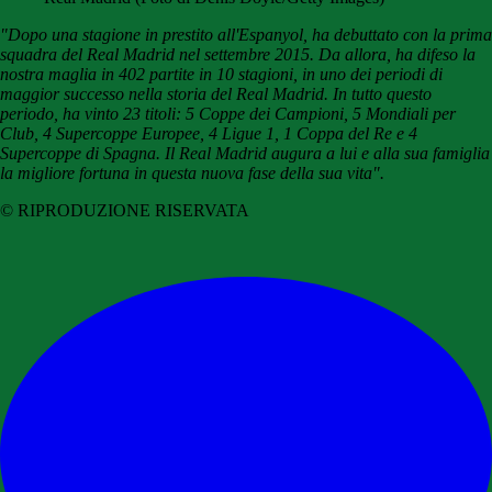
"Dopo una stagione in prestito all'Espanyol, ha debuttato con la prima
squadra del Real Madrid nel settembre 2015. Da allora, ha difeso la
nostra maglia in 402 partite in 10 stagioni, in uno dei periodi di
maggior successo nella storia del Real Madrid. In tutto questo
periodo, ha vinto 23 titoli: 5 Coppe dei Campioni, 5 Mondiali per
Club, 4 Supercoppe Europee, 4 Ligue 1, 1 Coppa del Re e 4
Supercoppe di Spagna. Il Real Madrid augura a lui e alla sua famiglia
la migliore fortuna in questa nuova fase della sua vita".
© RIPRODUZIONE RISERVATA