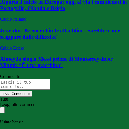
Riparte il calcio in Europa: oggi al via i campionati in
Portogallo, Olanda e Belgio
Calcio Italiano
Juventus, Bremer chiude all'addio: "Sarebbe come
scappare dalle difficoltà"
Calcio Estero
Almeyda elogia Messi prima di Monterrey-Inter
Miami: “È una macchina”
Commenti
Invia Commento
Tutti
Leggi altri commenti
Ultime Notizie