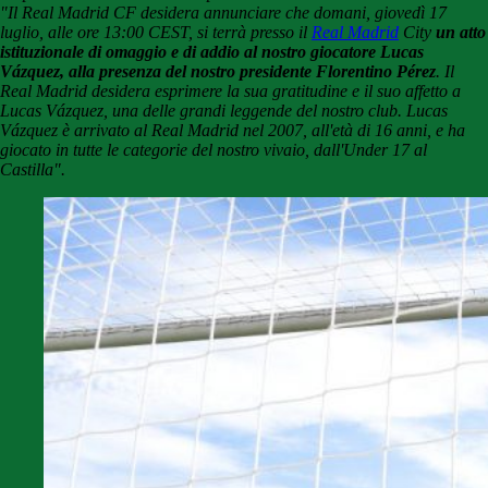
"Il Real Madrid CF desidera annunciare che domani, giovedì 17
luglio, alle ore 13:00 CEST, si terrà presso il
Real Madrid
City
un atto
istituzionale di omaggio e di addio al nostro giocatore Lucas
Vázquez, alla presenza del nostro presidente Florentino Pérez
. Il
Real Madrid desidera esprimere la sua gratitudine e il suo affetto a
Lucas Vázquez, una delle grandi leggende del nostro club. Lucas
Vázquez è arrivato al Real Madrid nel 2007, all'età di 16 anni, e ha
giocato in tutte le categorie del nostro vivaio, dall'Under 17 al
Castilla".