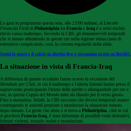
La gara in programma questa sera, alle 23:00 italiane, al
Lincoln
Financial Field
di
Philadelphia
tra
Francia
e
Iraq
è a serio rischio
rinvio causa maltempo. Secondo la
CBS
, gli innumerevoli temporali
che si stanno abbattendo in queste ore nella regione minacciano di
estendersi complicando, così, la corretta regolarità della sfida.
Segui lo sport e il calcio in diretta live e streaming gratis su Bet365.
La situazione in vista di Francia-Iraq
A differenza di quanto accaduto l'anno scorso in occasione del
Mondiale per Club
, in cui il maltempo e l'allerta fulmini hanno preso il
sopravvento posticipando l'inizio delle partite o allungandole per ore e
ore, in questa
Coppa del Mondo
tutto sta filando per il verso giusto.
Fino a stamattina. Infatti, la
CBS
racconta che diversi temporali stanno
costringendo le autorità preposte a monitorare la situazione minuto
dopo minuto. La gente che abita o si trova a
Philadelphia
, città in cui
si giocherà
Francia-Iraq
, è stata informata di possibili venti distruttivi,
fulmini violenti, tornado isolati e inondazioni.