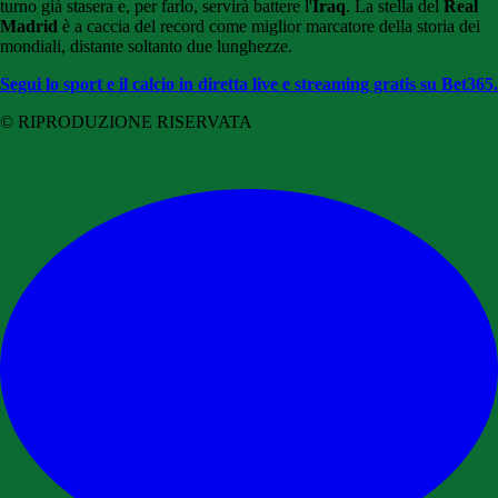
turno già stasera e, per farlo, servirà battere l'
Iraq
. La stella del
Real
Madrid
è a caccia del record come miglior marcatore della storia dei
mondiali, distante soltanto due lunghezze.
Segui lo sport e il calcio in diretta live e streaming gratis su Bet365.
© RIPRODUZIONE RISERVATA