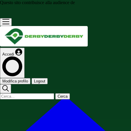
Questo sito contribuisce alla audience de
Accedi
Modifica profilo
Logout
Cerca