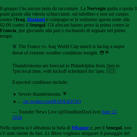
Il gruppo I ha ancora tanto da raccontare. La
Norvegia
guida a quota 3
punti grazie alla vittoria schiacciante, sul tabellino e non sul campo,
contro l'
Iraq
.
Haaland
e compagni se la vedranno questa notte alle
02:00 contro il
Senegal
. Gli africani hanno perso la prima contro la
Francia
, pur giocando alla pari e rischiando di segnare nel primo
tempo.
🚨 The France vs. Iraq World Cup match is facing a major
threat of extreme weather conditions tonight. 😳☔️
Thunderstorms are forecast in Philadelphia from 2pm to
7pm local time, with kickoff scheduled for 5pm. 🇺🇸
Expected conditions include:
🔸 Severe thunderstorms. ☔️
🔸…
pic.twitter.com/BA0XsEFl3Q
— Transfer News Live (@DeadlineDayLive)
June 22,
2026
Nella ripresa si è abbattuta la furia di
Mbappe
e, per il
Senegal
, non
c'è stato niente da fare.
Le Bleus
vogliono strappare il passaggio del