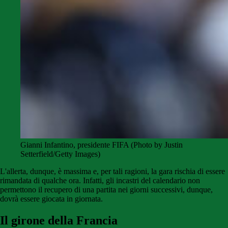
Gianni Infantino, presidente FIFA (Photo by Justin
Setterfield/Getty Images)
L'allerta, dunque, è massima e, per tali ragioni, la gara rischia di essere
rimandata di qualche ora. Infatti, gli incastri del calendario non
permettono il recupero di una partita nei giorni successivi, dunque,
dovrà essere giocata in giornata.
Il girone della Francia