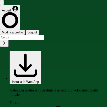
Accedi
Modifica profilo
Logout
Installa la Web App
Installa la nostra App gratuita e accedi più velocemente alle
notizie
Tocca