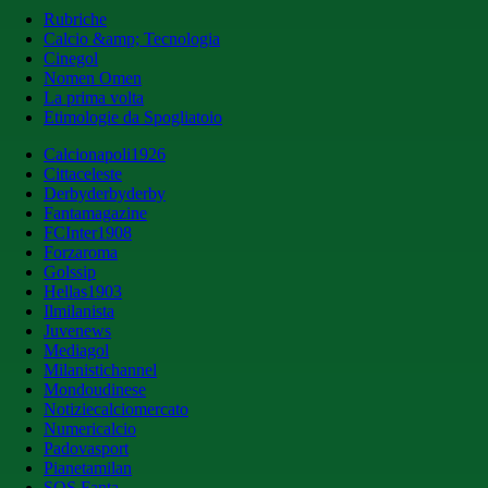
Rubriche
Calcio &amp; Tecnologia
Cinegol
Nomen Omen
La prima volta
Etimologie da Spogliatoio
Calcionapoli1926
Cittaceleste
Derbyderbyderby
Fantamagazine
FCInter1908
Forzaroma
Golssip
Hellas1903
Ilmilanista
Juvenews
Mediagol
Milanistichannel
Mondoudinese
Notiziecalciomercato
Numericalcio
Padovasport
Pianetamilan
SOS Fanta