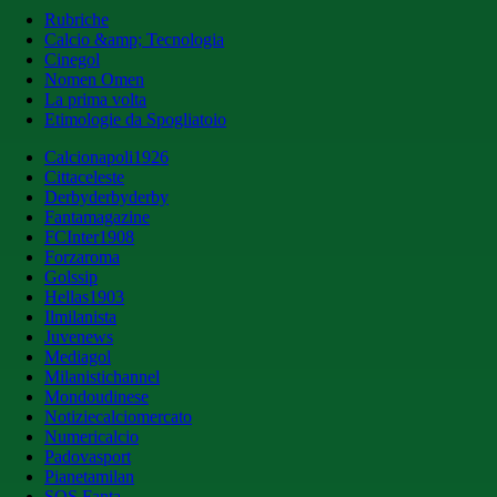
Rubriche
Calcio &amp; Tecnologia
Cinegol
Nomen Omen
La prima volta
Etimologie da Spogliatoio
Calcionapoli1926
Cittaceleste
Derbyderbyderby
Fantamagazine
FCInter1908
Forzaroma
Golssip
Hellas1903
Ilmilanista
Juvenews
Mediagol
Milanistichannel
Mondoudinese
Notiziecalciomercato
Numericalcio
Padovasport
Pianetamilan
SOS Fanta