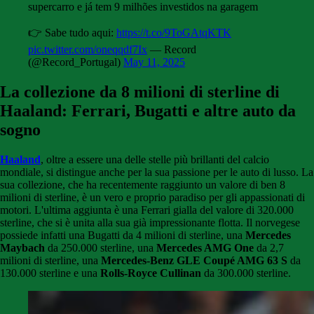
supercarro e já tem 9 milhões investidos na garagem
👉 Sabe tudo aqui:
https://t.co/9ToGAtqKTK
pic.twitter.com/oneqqdf7Ix
— Record
(@Record_Portugal)
May 11, 2025
La collezione da 8 milioni di sterline di
Haaland: Ferrari, Bugatti e altre auto da
sogno
Haaland
, oltre a essere una delle stelle più brillanti del calcio
mondiale, si distingue anche per la sua passione per le auto di lusso. La
sua collezione, che ha recentemente raggiunto un valore di ben 8
milioni di sterline, è un vero e proprio paradiso per gli appassionati di
motori. L'ultima aggiunta è una Ferrari gialla del valore di 320.000
sterline, che si è unita alla sua già impressionante flotta. Il norvegese
possiede infatti una Bugatti da 4 milioni di sterline, una
Mercedes
Maybach
da 250.000 sterline, una
Mercedes AMG One
da 2,7
milioni di sterline, una
Mercedes-Benz GLE Coupé AMG 63 S
da
130.000 sterline e una
Rolls-Royce Cullinan
da 300.000 sterline.