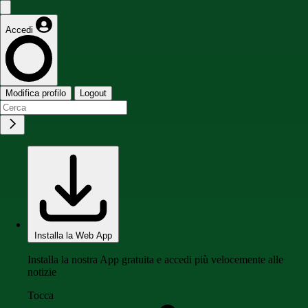
Accedi
Modifica profilo
Logout
Installa la Web App
Installa la nostra App gratuita e accedi più velocemente alle
notizie
Tocca