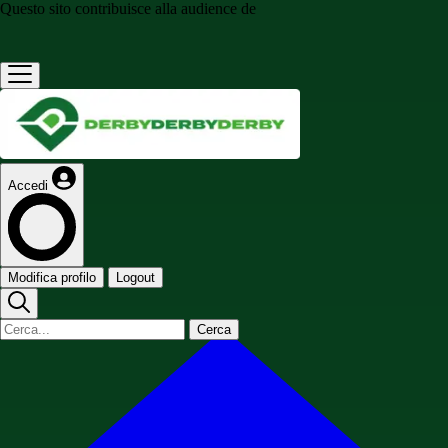
Questo sito contribuisce alla audience de
Accedi
Modifica profilo
Logout
Cerca