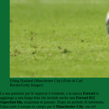
Erling Haaland (Manchester City) (Foto di Carl
Recine/Getty Images)
La sua passione per le supercar è evidente, e la nuova
Ferrari
si
aggiunge a una lunga lista che include anche una
Ferrari 812
Superfast blu,
acquistata in passato. Dopo un periodo di infortunio,
l'attaccante è tornato in campo per il
Manchester City
, ma nel