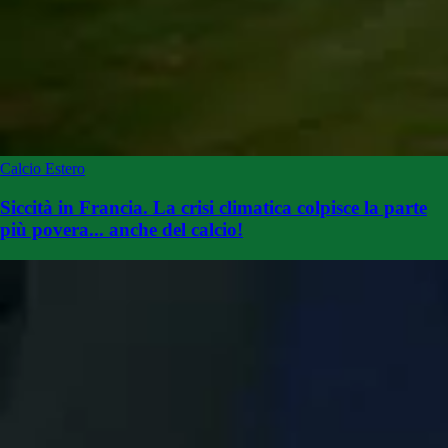
Calcio Estero
Siccità in Francia. La crisi climatica colpisce la parte
più povera... anche del calcio!