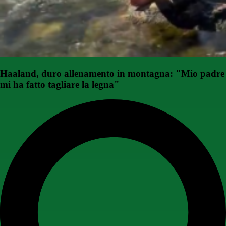
Haaland, duro allenamento in montagna: "Mio padre
mi ha fatto tagliare la legna"