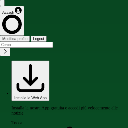
Accedi
Modifica profilo
Logout
Installa la Web App
Installa la nostra App gratuita e accedi più velocemente alle
notizie
Tocca