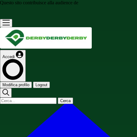
Questo sito contribuisce alla audience de
Accedi
Modifica profilo
Logout
Cerca