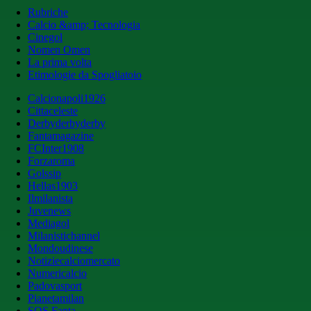
Rubriche
Calcio &amp; Tecnologia
Cinegol
Nomen Omen
La prima volta
Etimologie da Spogliatoio
Calcionapoli1926
Cittaceleste
Derbyderbyderby
Fantamagazine
FCInter1908
Forzaroma
Golssip
Hellas1903
Ilmilanista
Juvenews
Mediagol
Milanistichannel
Mondoudinese
Notiziecalciomercato
Numericalcio
Padovasport
Pianetamilan
SOS Fanta