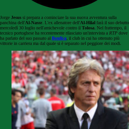
Jorge
Jesus
si prepara a cominciare la sua nuova avventura sulla
panchina dell'
Al-Nassr
. L'ex allenatore dell'
Al-Hilal
farà il suo debutto
mercoledì 30 luglio nell'amichevole contro il
Tolosa
. Nel frattempo, il
tecnico portoghese ha recentemente rilasciato un'intervista a
RTP
dove
ha parlato del suo passato al
Benfica
, il club in cui ha ottenuto più
vittorie in carriera ma dal quale si è separato nel peggiore dei modi.