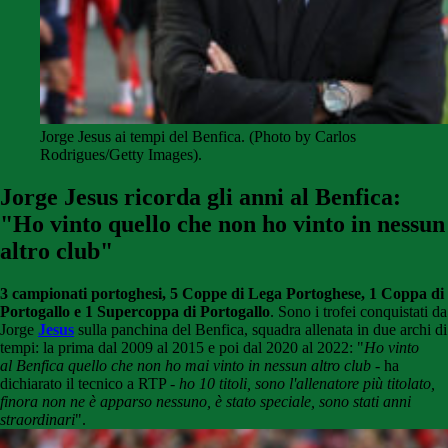
Jorge Jesus ai tempi del Benfica. (Photo by Carlos
Rodrigues/Getty Images).
Jorge Jesus ricorda gli anni al Benfica:
"Ho vinto quello che non ho vinto in nessun
altro club"
3 campionati portoghesi, 5 Coppe di Lega Portoghese, 1 Coppa di
Portogallo e 1 Supercoppa di Portogallo
. Sono i trofei conquistati da
Jorge
Jesus
sulla panchina del Benfica, squadra allenata in due archi di
tempi: la prima dal 2009 al 2015 e poi dal 2020 al 2022: "
Ho vinto
al Benfica quello che non ho mai vinto in nessun altro club
- ha
dichiarato il tecnico a RTP -
ho 10 titoli, sono l'allenatore più titolato,
finora non ne è apparso nessuno, è stato speciale, sono stati anni
straordinari
".