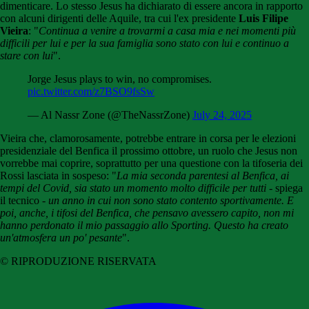
dimenticare. Lo stesso Jesus ha dichiarato di essere ancora in rapporto
con alcuni dirigenti delle Aquile, tra cui l'ex presidente
Luis Filipe
Vieira
: "
Continua a venire a trovarmi a casa mia e nei momenti più
difficili per lui e per la sua famiglia sono stato con lui e continuo a
stare con lui
".
Jorge Jesus plays to win, no compromises.
pic.twitter.com/z7BSO9fsSw
— Al Nassr Zone (@TheNassrZone)
July 24, 2025
Vieira che, clamorosamente, potrebbe entrare in corsa per le elezioni
presidenziale del Benfica il prossimo ottobre, un ruolo che Jesus non
vorrebbe mai coprire, soprattutto per una questione con la tifoseria dei
Rossi lasciata in sospeso: "
La mia seconda parentesi al Benfica, ai
tempi del Covid, sia stato un momento molto difficile per tutti
- spiega
il tecnico -
un anno in cui non sono stato contento sportivamente. E
poi, anche, i tifosi del Benfica, che pensavo avessero capito, non mi
hanno perdonato il mio passaggio allo Sporting. Questo ha creato
un'atmosfera un po' pesante
".
© RIPRODUZIONE RISERVATA