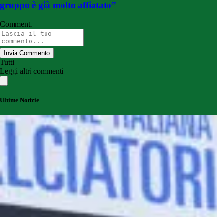
gruppo è già molto affiatato”
Commenti
Invia Commento
Tutti
Leggi altri commenti
Ultime Notizie