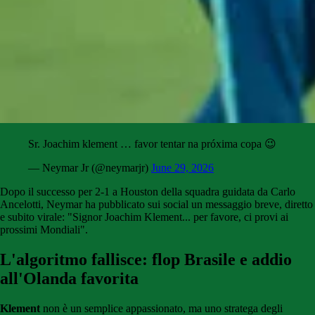
Sr. Joachim klement … favor tentar na próxima copa 😉
— Neymar Jr (@neymarjr)
June 29, 2026
Dopo il successo per 2-1 a Houston della squadra guidata da Carlo
Ancelotti, Neymar ha pubblicato sui social un messaggio breve, diretto
e subito virale: "Signor Joachim Klement... per favore, ci provi ai
prossimi Mondiali".
L'algoritmo fallisce: flop Brasile e addio
all'Olanda favorita
Klement
non è un semplice appassionato, ma uno stratega degli