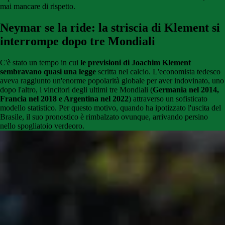
mai mancare di rispetto.
Neymar se la ride: la striscia di Klement si
interrompe dopo tre Mondiali
C'è stato un tempo in cui
le previsioni di Joachim Klement
sembravano quasi una legge
scritta nel calcio. L'economista tedesco
aveva raggiunto un'enorme popolarità globale per aver indovinato, uno
dopo l'altro, i vincitori degli ultimi tre Mondiali (
Germania nel 2014,
Francia nel 2018 e Argentina nel 2022
) attraverso un sofisticato
modello statistico. Per questo motivo, quando ha ipotizzato l'uscita del
Brasile, il suo pronostico è rimbalzato ovunque, arrivando persino
nello spogliatoio verdeoro.