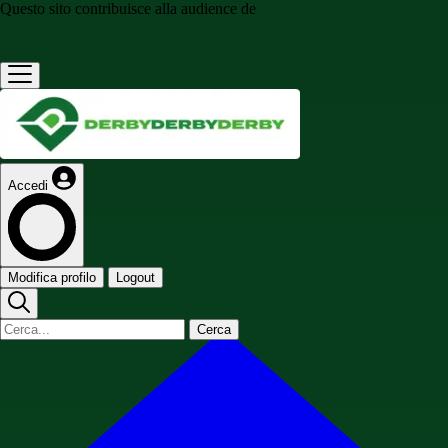
Questo sito contribuisce alla audience de
Accedi
Modifica profilo
Logout
Cerca