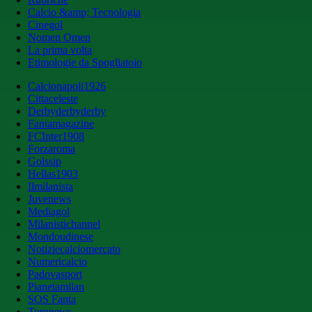
Calcio &amp; Tecnologia
Cinegol
Nomen Omen
La prima volta
Etimologie da Spogliatoio
Calcionapoli1926
Cittaceleste
Derbyderbyderby
Fantamagazine
FCInter1908
Forzaroma
Golssip
Hellas1903
Ilmilanista
Juvenews
Mediagol
Milanistichannel
Mondoudinese
Notiziecalciomercato
Numericalcio
Padovasport
Pianetamilan
SOS Fanta
Toronews