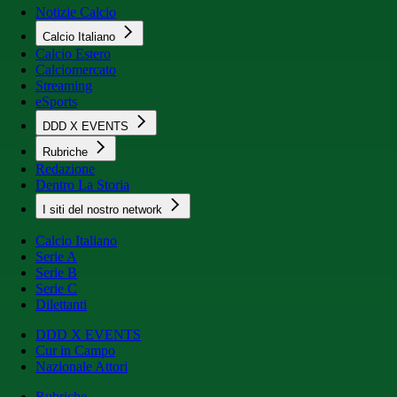
Notizie Calcio
Calcio Italiano
Calcio Estero
Calciomercato
Streaming
eSports
DDD X EVENTS
Rubriche
Redazione
Dentro La Storia
I siti del nostro network
Calcio Italiano
Serie A
Serie B
Serie C
Dilettanti
DDD X EVENTS
Cur in Campo
Nazionale Attori
Rubriche