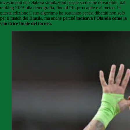
investimenti che elabora simulazioni basate su decine di variabili, dal
ranking FIFA alla demografia, fino al PIL pro capite e al meteo. In
questa edizione il suo algoritmo ha scatenato accesi dibattiti non solo
per il match del Brasile, ma anche perché
indicava l'Olanda come la
vincitrice finale del torneo.