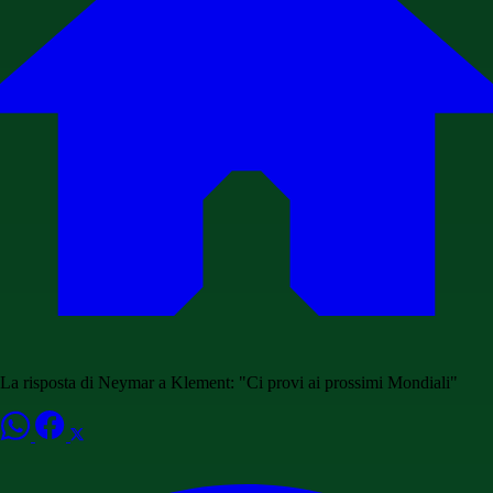
La risposta di Neymar a Klement: "Ci provi ai prossimi Mondiali"