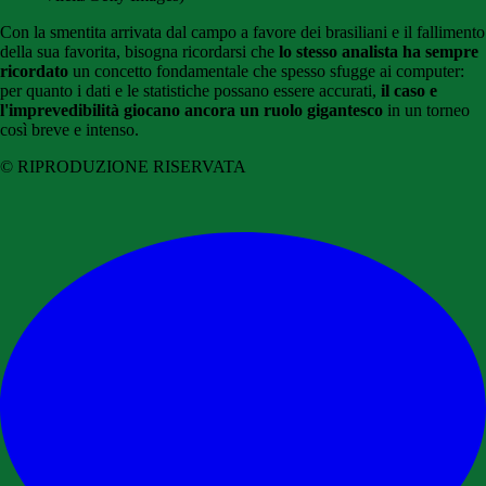
Con la smentita arrivata dal campo a favore dei brasiliani e il fallimento
della sua favorita, bisogna ricordarsi che
lo stesso analista ha sempre
ricordato
un concetto fondamentale che spesso sfugge ai computer:
per quanto i dati e le statistiche possano essere accurati,
il caso e
l'imprevedibilità giocano ancora un ruolo gigantesco
in un torneo
così breve e intenso.
© RIPRODUZIONE RISERVATA