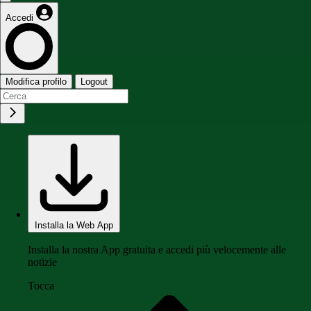
Accedi
Modifica profilo
Logout
Installa la Web App
Installa la nostra App gratuita e accedi più velocemente alle
notizie
Tocca