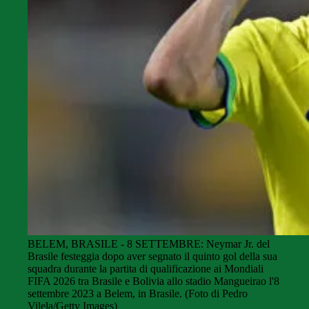
BELEM, BRASILE - 8 SETTEMBRE: Neymar Jr. del
Brasile festeggia dopo aver segnato il quinto gol della sua
squadra durante la partita di qualificazione ai Mondiali
FIFA 2026 tra Brasile e Bolivia allo stadio Mangueirao l'8
settembre 2023 a Belem, in Brasile. (Foto di Pedro
Vilela/Getty Images)