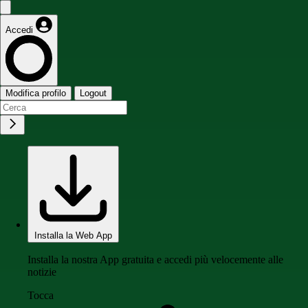
Accedi
Modifica profilo
Logout
Installa la Web App
Installa la nostra App gratuita e accedi più velocemente alle
notizie
Tocca