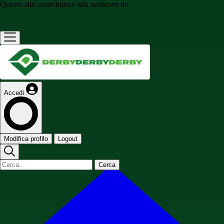
Questo sito contribuisce alla audience de
Accedi
Modifica profilo
Logout
Cerca