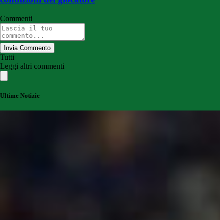
Commenti
Invia Commento
Tutti
Leggi altri commenti
Ultime Notizie