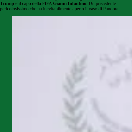
Trump
e il capo della FIFA
Gianni Infantino
. Un precedente
pericolosissimo che ha inevitabilmente aperto il vaso di Pandora.