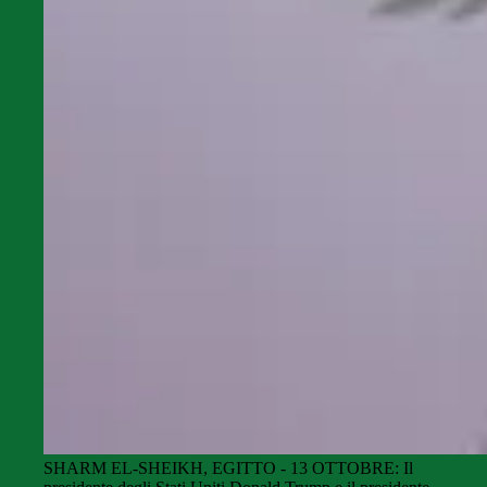
SHARM EL-SHEIKH, EGITTO - 13 OTTOBRE: Il