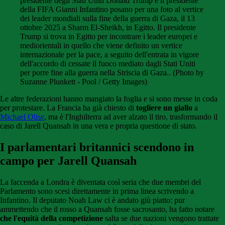
presidente degli Stati Uniti Donald Trump e il presidente
della FIFA Gianni Infantino posano per una foto al vertice
dei leader mondiali sulla fine della guerra di Gaza, il 13
ottobre 2025 a Sharm El-Sheikh, in Egitto. Il presidente
Trump si trova in Egitto per incontrare i leader europei e
mediorientali in quello che viene definito un vertice
internazionale per la pace, a seguito dell'entrata in vigore
dell'accordo di cessate il fuoco mediato dagli Stati Uniti
per porre fine alla guerra nella Striscia di Gaza.. (Photo by
Suzanne Plunkett - Pool / Getty Images)
Le altre federazioni hanno mangiato la foglia e si sono messe in coda
per protestare. La Francia ha già chiesto di
togliere un giallo
a
Michael Olise
, ma è l'Inghilterra ad aver alzato il tiro, trasformando il
caso di Jarell Quansah in una vera e propria questione di stato.
I parlamentari britannici scendono in
campo per Jarell Quansah
La faccenda a Londra è diventata così seria che due membri del
Parlamento sono scesi direttamente in prima linea scrivendo a
Infantino. Il deputato Noah Law ci è andato giù piatto: pur
ammettendo che il rosso a Quansah fosse sacrosanto, ha fatto notare
che l'equità della competizione
salta se due nazioni vengono trattate