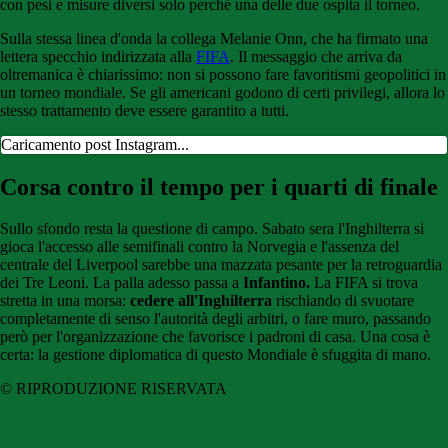
con pesi e misure diversi solo perché una delle due ospita il torneo.
Sulla stessa linea d'onda la collega Melanie Onn, che ha firmato una
lettera specchio indirizzata alla
FIFA
. Il messaggio che arriva da
oltremanica è chiarissimo: non si possono fare favoritismi geopolitici in
un torneo mondiale. Se gli americani godono di certi privilegi, allora lo
stesso trattamento deve essere garantito a tutti.
Caricamento post Instagram...
Corsa contro il tempo per i quarti di finale
Sullo sfondo resta la questione di campo. Sabato sera l'Inghilterra si
gioca l'accesso alle semifinali contro la Norvegia e l'assenza del
centrale del Liverpool sarebbe una mazzata pesante per la retroguardia
dei Tre Leoni. La palla adesso passa a
Infantino.
La FIFA si trova
stretta in una morsa:
cedere all'Inghilterra
rischiando di svuotare
completamente di senso l'autorità degli arbitri, o fare muro, passando
però per l'organizzazione che favorisce i padroni di casa. Una cosa è
certa: la gestione diplomatica di questo Mondiale è sfuggita di mano.
© RIPRODUZIONE RISERVATA