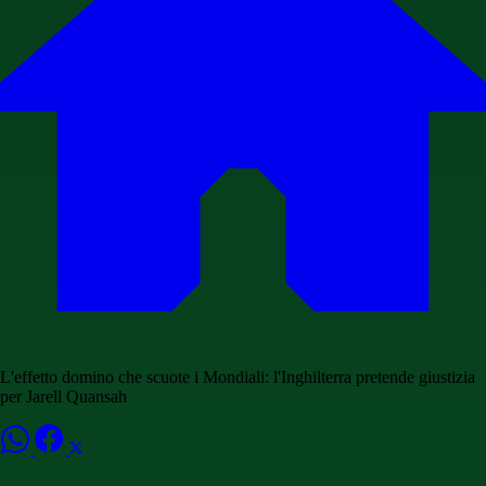
L'effetto domino che scuote i Mondiali: l'Inghilterra pretende giustizia
per Jarell Quansah