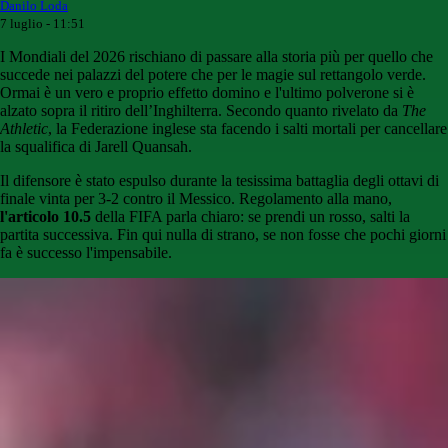
Danilo Loda
7 luglio - 11:51
I Mondiali del 2026 rischiano di passare alla storia più per quello che
succede nei palazzi del potere che per le magie sul rettangolo verde.
Ormai è un vero e proprio effetto domino e l'ultimo polverone si è
alzato sopra il ritiro dell’Inghilterra. Secondo quanto rivelato da
The
Athletic
, la Federazione inglese sta facendo i salti mortali per cancellare
la squalifica di Jarell Quansah.
Il difensore è stato espulso durante la tesissima battaglia degli ottavi di
finale vinta per 3-2 contro il Messico. Regolamento alla mano,
l'articolo 10.5
della FIFA parla chiaro: se prendi un rosso, salti la
partita successiva. Fin qui nulla di strano, se non fosse che pochi giorni
fa è successo l'impensabile.