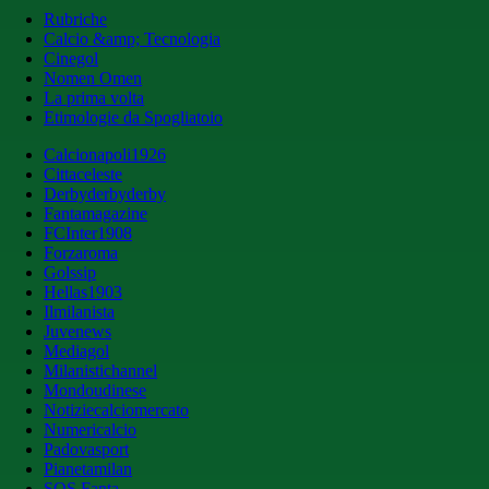
Rubriche
Calcio &amp; Tecnologia
Cinegol
Nomen Omen
La prima volta
Etimologie da Spogliatoio
Calcionapoli1926
Cittaceleste
Derbyderbyderby
Fantamagazine
FCInter1908
Forzaroma
Golssip
Hellas1903
Ilmilanista
Juvenews
Mediagol
Milanistichannel
Mondoudinese
Notiziecalciomercato
Numericalcio
Padovasport
Pianetamilan
SOS Fanta