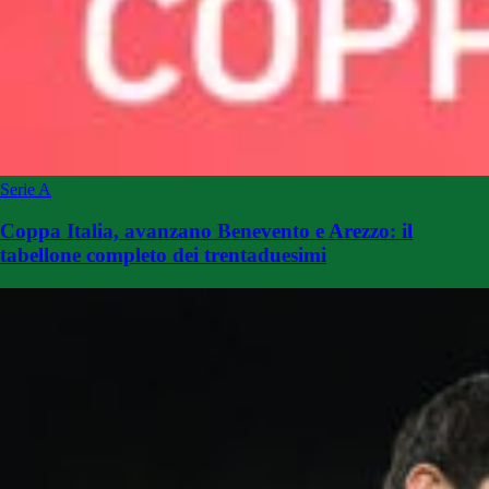
Serie A
Coppa Italia, avanzano Benevento e Arezzo: il
tabellone completo dei trentaduesimi