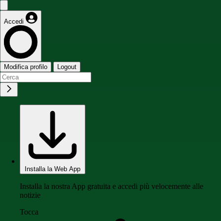
Accedi
Modifica profilo
Logout
Installa la Web App
Installa la nostra App gratuita e accedi più velocemente alle
notizie
Tocca