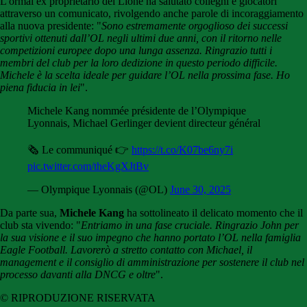
L'ormai ex proprietario del Lione ha salutato colleghi e giocatori
attraverso un comunicato, rivolgendo anche parole di incoraggiamento
alla nuova presidente: "
Sono estremamente orgoglioso dei successi
sportivi ottenuti dall’OL negli ultimi due anni, con il ritorno nelle
competizioni europee dopo una lunga assenza. Ringrazio tutti i
membri del club per la loro dedizione in questo periodo difficile.
Michele è la scelta ideale per guidare l’OL nella prossima fase. Ho
piena fiducia in lei
".
Michele Kang nommée présidente de l’Olympique
Lyonnais, Michael Gerlinger devient directeur général
🗞️ Le communiqué 👉
https://t.co/K07be6ny7i
pic.twitter.com/theKgXJtBv
— Olympique Lyonnais (@OL)
June 30, 2025
Da parte sua,
Michele Kang
ha sottolineato il delicato momento che il
club sta vivendo: "
Entriamo in una fase cruciale. Ringrazio John per
la sua visione e il suo impegno che hanno portato l’OL nella famiglia
Eagle Football. Lavorerò a stretto contatto con Michael, il
management e il consiglio di amministrazione per sostenere il club nel
processo davanti alla DNCG e oltre
".
© RIPRODUZIONE RISERVATA