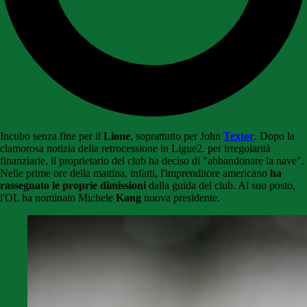
Incubo senza fine per il
Lione
, soprattutto per John
Textor
. Dopo la
clamorosa notizia della retrocessione in Ligue2. per irregolarità
finanziarie, il proprietario del club ha deciso di "abbandonare la nave".
Nelle prime ore della mattina, infatti, l'imprenditore americano
ha
rassegnato le proprie dimissioni
dalla guida del club. Al suo posto,
l'OL ha nominato Michele
Kang
nuova presidente.