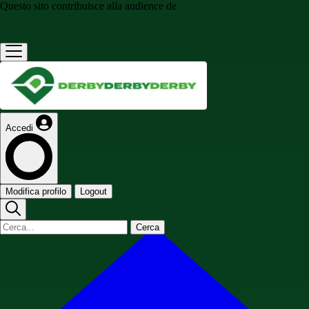
Questo sito contribuisce alla audience de
Accedi
Modifica profilo
Logout
Cerca