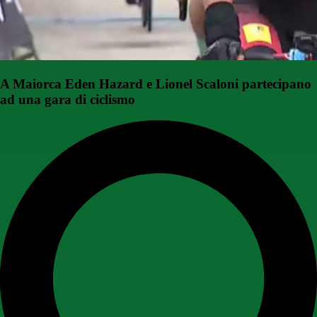
A Maiorca Eden Hazard e Lionel Scaloni partecipano
ad una gara di ciclismo