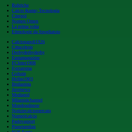
Rubriche
Calcio &amp; Tecnologia
Cinegol
Nomen Omen
La prima volta
Etimologie da Spogliatoio
Calcionapoli1926
Cittaceleste
Derbyderbyderby
Fantamagazine
FCInter1908
Forzaroma
Golssip
Hellas1903
Ilmilanista
Juvenews
Mediagol
Milanistichannel
Mondoudinese
Notiziecalciomercato
Numericalcio
Padovasport
Pianetamilan
SOS Fanta