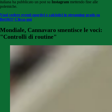
italiana ha pubblicato un post su
Instagram
mettendo fine alle
polemiche.
Vuoi vedere eventi sportivi e calcistici in streaming gratis su
Bet365? Clicca qui
Mondiale, Cannavaro smentisce le voci:
"Controlli di routine"