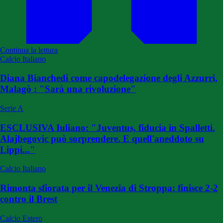
Continua la lettura
Calcio Italiano
Diana Bianchedi come capodelegazione degli Azzurri,
Malagò : "Sarà una rivoluzione"
Serie A
ESCLUSIVA Iuliano: "Juventus, fiducia in Spalletti.
Alajbegovic può sorprendere. E quell'aneddoto su
Lippi..."
Calcio Italiano
Rimonta sfiorata per il Venezia di Stroppa: finisce 2-2
contro il Brest
Calcio Estero