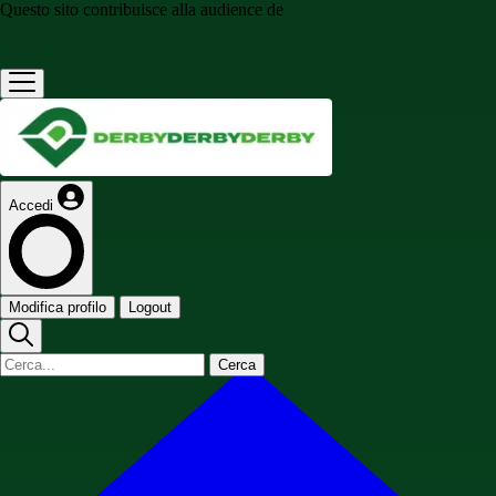
Questo sito contribuisce alla audience de
Accedi
Modifica profilo
Logout
Cerca