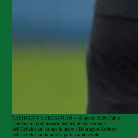
TASHKENT, UZBEKISTAN – 30 marzo 2026: Fabio
Cannavaro, commissario tecnico della nazionale
dell'Uzbekistan, stringe la mano a Behruzjon Karimov
dell'Uzbekistan durante la partita amichevole