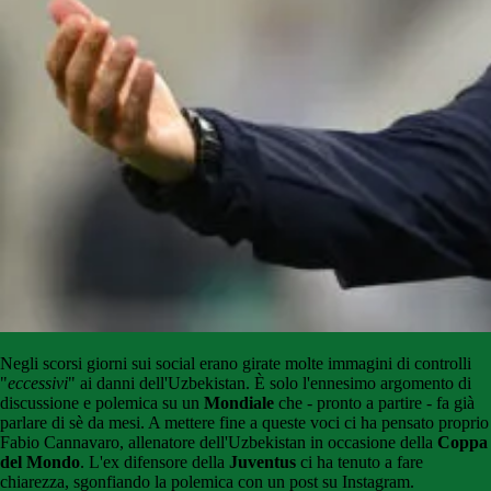
Negli scorsi giorni sui social erano girate molte immagini di controlli
"
eccessivi
" ai danni dell'Uzbekistan. È solo l'ennesimo argomento di
discussione e polemica su un
Mondiale
che - pronto a partire - fa già
parlare di sè da mesi. A mettere fine a queste voci ci ha pensato proprio
Fabio Cannavaro, allenatore dell'Uzbekistan in occasione della
Coppa
del Mondo
. L'ex difensore della
Juventus
ci ha tenuto a fare
chiarezza, sgonfiando la polemica con un post su Instagram.