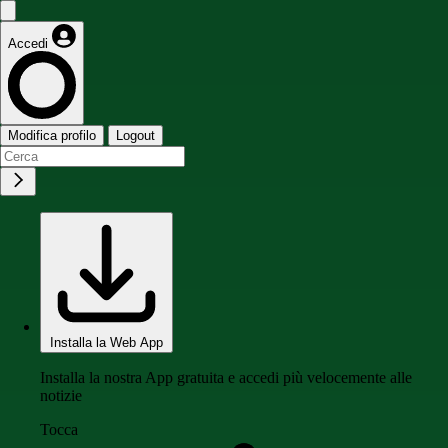
Accedi
Modifica profilo
Logout
Installa la Web App
Installa la nostra App gratuita e accedi più velocemente alle
notizie
Tocca