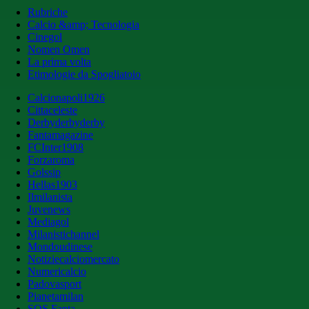
Rubriche
Calcio &amp; Tecnologia
Cinegol
Nomen Omen
La prima volta
Etimologie da Spogliatoio
Calcionapoli1926
Cittaceleste
Derbyderbyderby
Fantamagazine
FCInter1908
Forzaroma
Golssip
Hellas1903
Ilmilanista
Juvenews
Mediagol
Milanistichannel
Mondoudinese
Notiziecalciomercato
Numericalcio
Padovasport
Pianetamilan
SOS Fanta