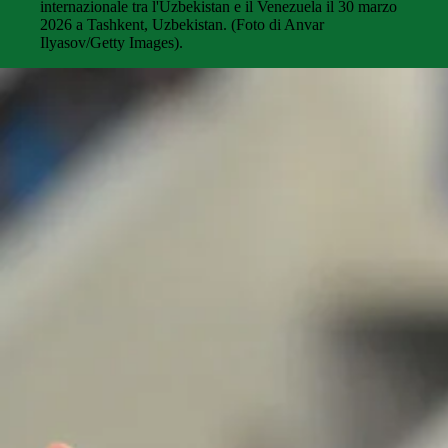
internazionale tra l'Uzbekistan e il Venezuela il 30 marzo
2026 a Tashkent, Uzbekistan. (Foto di Anvar
Ilyasov/Getty Images).