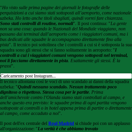
"
Ho visto sulle prima pagine dei giornali le fotografie delle
perquisizioni a cui siamo stati sottoposti all’aeroporto, come nazionale
uzbeka. Ho letto anche titoli sbagliati, quindi vorrei fare chiarezza.
Sono stati controlli di routine, normali
". Il post continua: "
La gente
non sa una cosa: quando le Nazionali del Mondiale viaggiano, non
passano dai terminal dall’aeroporto come i viaggiatori comuni, ma i
bus dedicati alle squadre le accompagnano direttamente fino alla
pista
". Il tecnico poi sottolinea che i controlli a cui si è sottoposta la sua
squadra sono gli stessi che si fanno solitamente in aeroporto: "
I
controlli a cui i viaggiatori comuni vengono sottoposti nel terminal,
noi li facciamo direttamente in pista
. Esattamente gli stessi. È la
prassi
".
Caricamento post Instagram...
Il tecnico allontana così le voci di uno scandalo ai danni della squadra
uzbeka: "
Quindi nessuno scandalo. Nessun trattamento poco
dignitoso o rispettoso. Stessa cosa per le partite
. Prima
dell’amichevole contro l’Olanda siamo stati controllati al campo, e
anche questo era previsto: le squadre prima di ogni partita vengono
sottoposte ai controlli o in hotel appena prima di partire o direttamente
al campo, come accaduto a noi
".
Il post dell'ex centrale del
Real Madrid
si chiude poi con un applauso
all'organizzazione: "
La verità è che abbiamo trovato