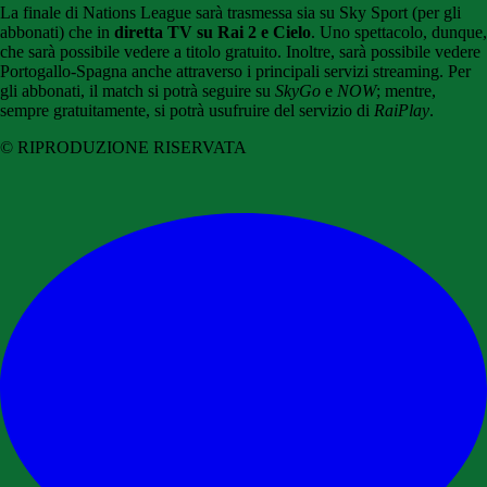
La finale di Nations League sarà trasmessa sia su Sky Sport (per gli
abbonati) che in
diretta TV su Rai 2 e Cielo
. Uno spettacolo, dunque,
che sarà possibile vedere a titolo gratuito. Inoltre, sarà possibile vedere
Portogallo-Spagna anche attraverso i principali servizi streaming. Per
gli abbonati, il match si potrà seguire su
SkyGo
e
NOW
; mentre,
sempre gratuitamente, si potrà usufruire del servizio di
RaiPlay
.
© RIPRODUZIONE RISERVATA