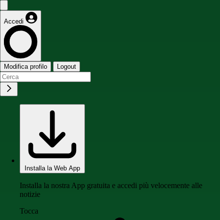
Accedi
Modifica profilo
Logout
Installa la Web App
Installa la nostra App gratuita e accedi più velocemente alle
notizie
Tocca