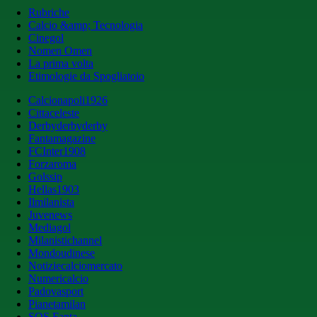
Rubriche
Calcio &amp; Tecnologia
Cinegol
Nomen Omen
La prima volta
Etimologie da Spogliatoio
Calcionapoli1926
Cittaceleste
Derbyderbyderby
Fantamagazine
FCInter1908
Forzaroma
Golssip
Hellas1903
Ilmilanista
Juvenews
Mediagol
Milanistichannel
Mondoudinese
Notiziecalciomercato
Numericalcio
Padovasport
Pianetamilan
SOS Fanta