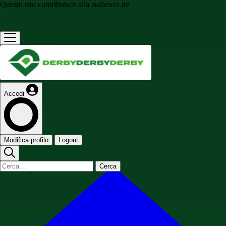
Questo sito contribuisce alla audience de
Accedi
Modifica profilo
Logout
Cerca