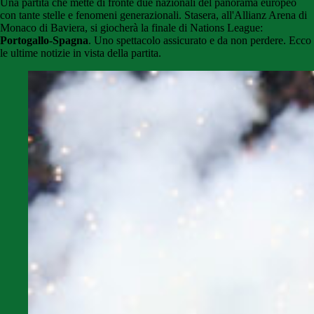
Una partita che mette di fronte due nazionali del panorama europeo
con tante stelle e fenomeni generazionali. Stasera, all'Allianz Arena di
Monaco di Baviera, si giocherà la finale di Nations League:
Portogallo-Spagna
. Uno spettacolo assicurato e da non perdere. Ecco
le ultime notizie in vista della partita.