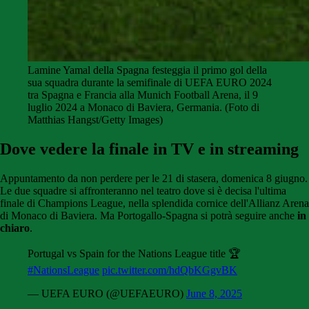
Lamine Yamal della Spagna festeggia il primo gol della
sua squadra durante la semifinale di UEFA EURO 2024
tra Spagna e Francia alla Munich Football Arena, il 9
luglio 2024 a Monaco di Baviera, Germania. (Foto di
Matthias Hangst/Getty Images)
Dove vedere la finale in TV e in streaming
Appuntamento da non perdere per le 21 di stasera, domenica 8 giugno.
Le due squadre si affronteranno nel teatro dove si è decisa l'ultima
finale di Champions League, nella splendida cornice dell'Allianz Arena
di Monaco di Baviera. Ma Portogallo-Spagna si potrà seguire anche
in
chiaro
.
Portugal vs Spain for the Nations League title 🏆
#NationsLeague
pic.twitter.com/hdQbKGgvBK
— UEFA EURO (@UEFAEURO)
June 8, 2025