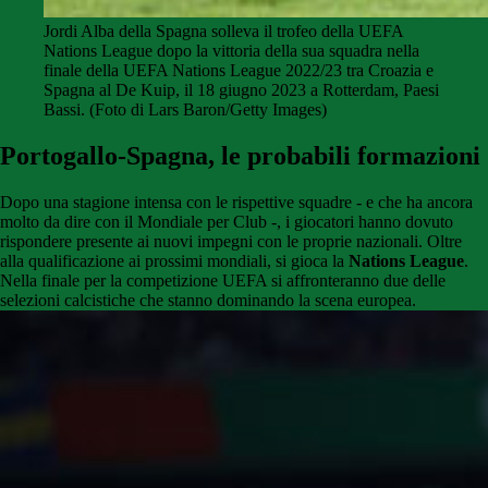
Jordi Alba della Spagna solleva il trofeo della UEFA
Nations League dopo la vittoria della sua squadra nella
finale della UEFA Nations League 2022/23 tra Croazia e
Spagna al De Kuip, il 18 giugno 2023 a Rotterdam, Paesi
Bassi. (Foto di Lars Baron/Getty Images)
Portogallo-Spagna, le probabili formazioni
Dopo una stagione intensa con le rispettive squadre - e che ha ancora
molto da dire con il Mondiale per Club -, i giocatori hanno dovuto
rispondere presente ai nuovi impegni con le proprie nazionali. Oltre
alla qualificazione ai prossimi mondiali, si gioca la
Nations League
.
Nella finale per la competizione UEFA si affronteranno due delle
selezioni calcistiche che stanno dominando la scena europea.