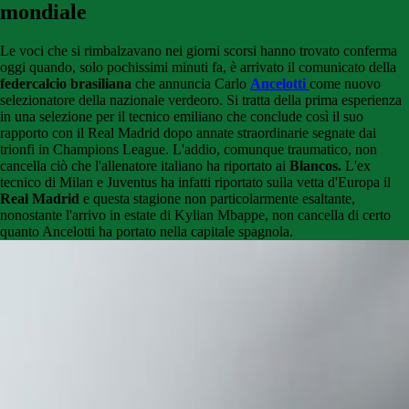
mondiale
Le voci che si rimbalzavano nei giorni scorsi hanno trovato conferma
oggi quando, solo pochissimi minuti fa, è arrivato il comunicato della
federcalcio brasiliana
che annuncia Carlo
Ancelotti
come nuovo
selezionatore della nazionale verdeoro. Si tratta della prima esperienza
in una selezione per il tecnico emiliano che conclude così il suo
rapporto con il Real Madrid dopo annate straordinarie segnate dai
trionfi in Champions League. L'addio, comunque traumatico, non
cancella ciò che l'allenatore italiano ha riportato ai
Blancos.
L'ex
tecnico di Milan e Juventus ha infatti riportato sulla vetta d'Europa il
Real Madrid
e questa stagione non particolarmente esaltante,
nonostante l'arrivo in estate di Kylian Mbappe, non cancella di certo
quanto Ancelotti ha portato nella capitale spagnola.