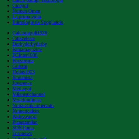
Cinegol
Nomen Omen
La prima volta
Etimologie da Spogliatoio
Calcionapoli1926
Cittaceleste
Derbyderbyderby
Fantamagazine
FCInter1908
Forzaroma
Golssip
Hellas1903
Ilmilanista
Juvenews
Mediagol
Milanistichannel
Mondoudinese
Notiziecalciomercato
Numericalcio
Padovasport
Pianetamilan
SOS Fanta
Toronews
Tuttobolognaweb