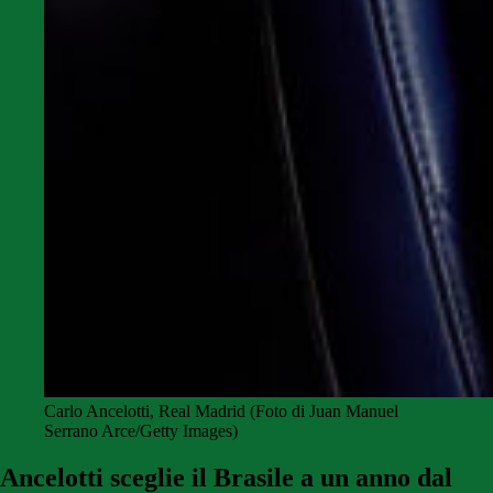
Carlo Ancelotti, Real Madrid (Foto di Juan Manuel
Serrano Arce/Getty Images)
Ancelotti sceglie il Brasile a un anno dal