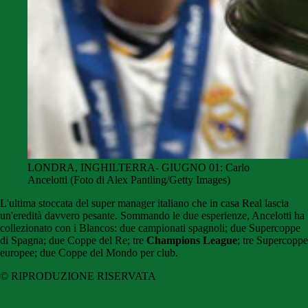
LONDRA, INGHILTERRA- GIUGNO 01: Carlo
Ancelotti (Foto di Alex Pantling/Getty Images)
L'ultima stoccata del super manager italiano che in casa Real lascia
un'eredità davvero pesante. Sommando le due esperienze, Ancelotti ha
collezionato con i Blancos: due campionati spagnoli; due Supercoppe
di Spagna; due Coppe del Re; tre
Champions League
; tre Supercoppe
europee; due Coppe del Mondo per club.
© RIPRODUZIONE RISERVATA