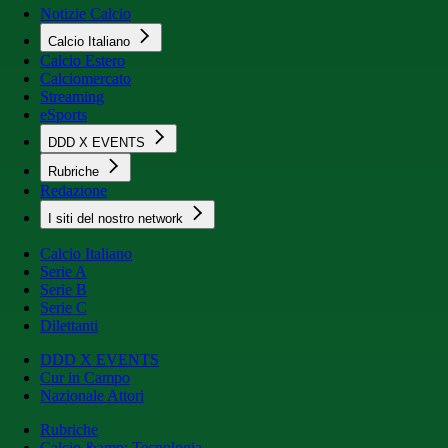
Notizie Calcio
Calcio Italiano
Calcio Estero
Calciomercato
Streaming
eSports
DDD X EVENTS
Rubriche
Redazione
I siti del nostro network
Calcio Italiano
Serie A
Serie B
Serie C
Dilettanti
DDD X EVENTS
Cur in Campo
Nazionale Attori
Rubriche
Calcio &amp; Tecnologia