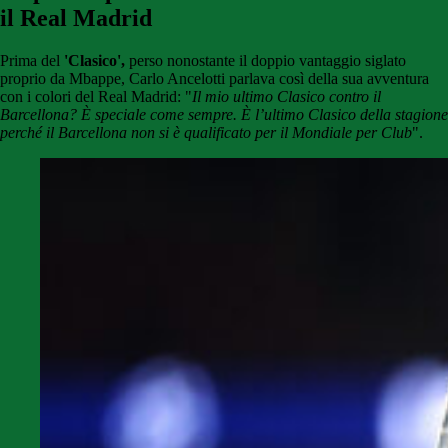
il Real Madrid
Prima del
'Clasico',
perso nonostante il doppio vantaggio siglato
proprio da Mbappe, Carlo Ancelotti parlava così della sua avventura
con i colori del Real Madrid: "
Il mio ultimo Clasico contro il
Barcellona? È speciale come sempre. È l’ultimo Clasico della stagione
perché il Barcellona non si è qualificato per il Mondiale per Club
".