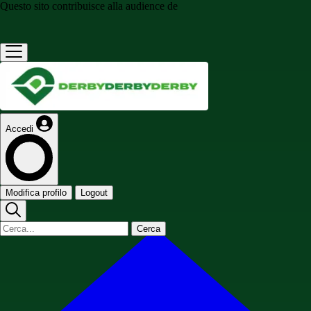
Questo sito contribuisce alla audience de
Accedi
Modifica profilo
Logout
Cerca