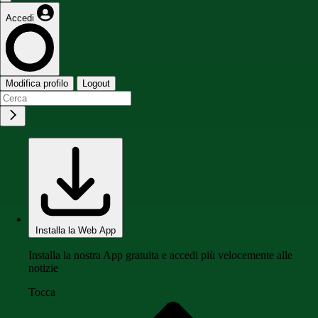
Accedi
Modifica profilo
Logout
Installa la Web App
Installa la nostra App gratuita e accedi più velocemente alle
notizie
Tocca