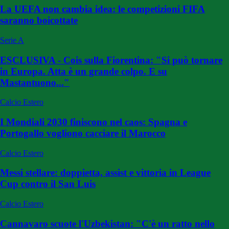
La UEFA non cambia idea: le competizioni FIFA
saranno boicottate
Serie A
ESCLUSIVA - Cois sulla Fiorentina: "Si può tornare
in Europa. Atta è un grande colpo. E su
Mastantuono..."
Calcio Estero
I Mondiali 2030 finiscono nel caos: Spagna e
Portogallo vogliono cacciare il Marocco
Calcio Estero
Messi stellare: doppietta, assist e vittoria in League
Cup contro il San Luis
Calcio Estero
Cannavaro scuote l'Uzbekistan: "C'è un ratto nello