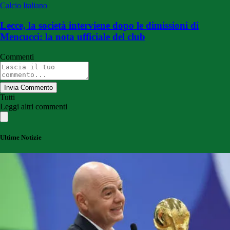
Calcio Italiano
Lecce, la società interviene dopo le dimissioni di
Mencucci: la nota ufficiale del club
Commenti
Invia Commento
Tutti
Leggi altri commenti
Ultime Notizie