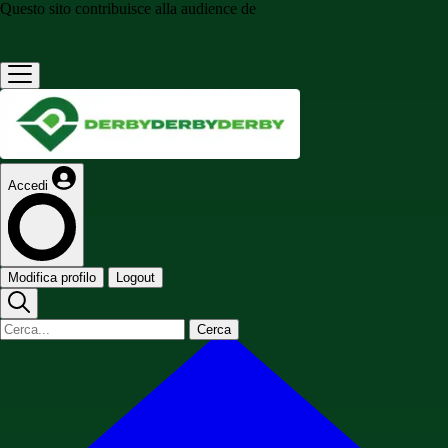
Questo sito contribuisce alla audience de
Accedi
Modifica profilo
Logout
Cerca