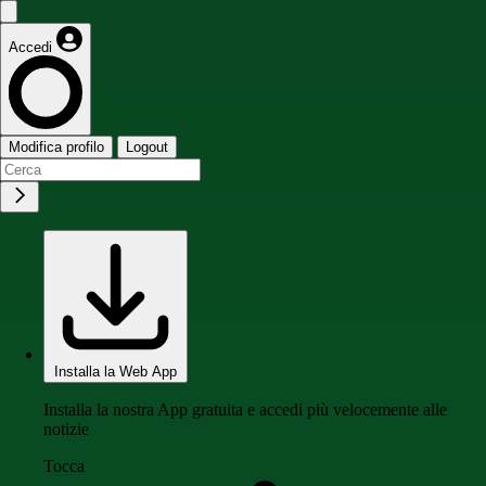
Accedi
Modifica profilo
Logout
Installa la Web App
Installa la nostra App gratuita e accedi più velocemente alle
notizie
Tocca