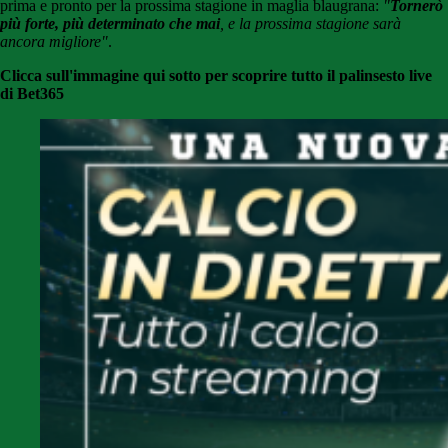
prima e pronto per la prossima stagione in maglia blaugrana:
"
Tornerò
più forte, più determinato che mai
, e la prossima stagione sarà
ancora migliore
"
.
Clicca sull'immagine qui sotto per scoprire tutto il palinsesto live
di Bet365