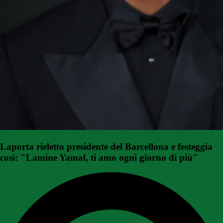
Laporta rieletto presidente del Barcellona e festeggia
così: "Lamine Yamal, ti amo ogni giorno di più"