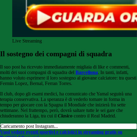
Live Streaming
Il sostegno dei compagni di squadra
Il suo post ha ricevuto immediatamente migliaia di like e commenti,
molti dei suoi compagni di squadra del
Barcellona
. In tanti, infatti,
hanno voluto esprimere il loro sostegno al giovane calciatore: tra questi
Fermin Lopez, Bernal, Ferran Torres.
Il club, dopo gli esami medici, ha comunicato che Yamal seguirà una
terapia conservativa. La speranza è di vederlo tornare in forma in
tempo per giocare con la Spagna il Mondiale che inizierà fra sette
settimane. Nel frattempo, però, dovrà saltare tutte le sei gare che
chiuderanno la Liga, tra cui il
Clasico
contro il Real Madrid.
Caricamento post Instagram...
Vuoi vedere eventi sportivi e calcistici in streaming gratis su