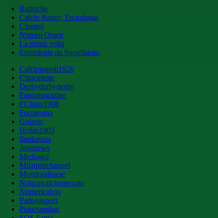
Rubriche
Calcio &amp; Tecnologia
Cinegol
Nomen Omen
La prima volta
Etimologie da Spogliatoio
Calcionapoli1926
Cittaceleste
Derbyderbyderby
Fantamagazine
FCInter1908
Forzaroma
Golssip
Hellas1903
Ilmilanista
Juvenews
Mediagol
Milanistichannel
Mondoudinese
Notiziecalciomercato
Numericalcio
Padovasport
Pianetamilan
SOS Fanta