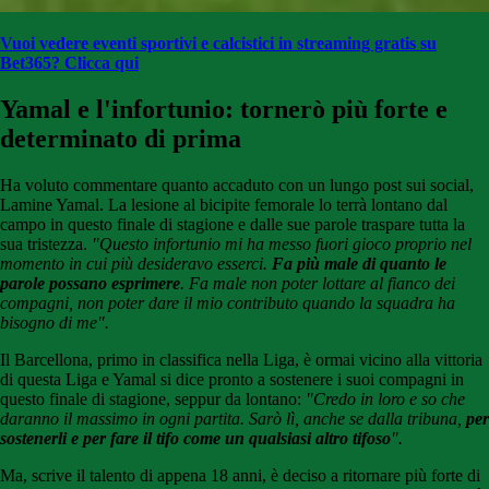
Vuoi vedere eventi sportivi e calcistici in streaming gratis su
Bet365? Clicca qui
Yamal e l'infortunio: tornerò più forte e
determinato di prima
Ha voluto commentare quanto accaduto con un lungo post sui social,
Lamine Yamal. La lesione al bicipite femorale lo terrà lontano dal
campo in questo finale di stagione e dalle sue parole traspare tutta la
sua tristezza.
"Questo infortunio mi ha messo fuori gioco proprio nel
momento in cui più desideravo esserci.
Fa più male di quanto le
parole possano esprimere
. Fa male non poter lottare al fianco dei
compagni, non poter dare il mio contributo quando la squadra ha
bisogno di me".
Il Barcellona, primo in classifica nella Liga, è ormai vicino alla vittoria
di questa Liga e Yamal si dice pronto a sostenere i suoi compagni in
questo finale di stagione, seppur da lontano:
"Credo in loro e so che
daranno il massimo in ogni partita. Sarò lì, anche se dalla tribuna,
per
sostenerli e per fare il tifo come un qualsiasi altro tifoso
".
Ma, scrive il talento di appena 18 anni, è deciso a ritornare più forte di