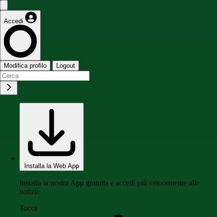
Accedi
Modifica profilo
Logout
Installa la Web App
Installa la nostra App gratuita e accedi più velocemente alle
notizie
Tocca