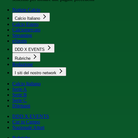
Notizie Calcio
Calcio Italiano
Calcio Estero
Calciomercato
Streaming
eSports
DDD X EVENTS
Rubriche
Redazione
I siti del nostro network
Calcio Italiano
Serie A
Serie B
Serie C
Dilettanti
DDD X EVENTS
Cur in Campo
Nazionale Attori
Rubriche