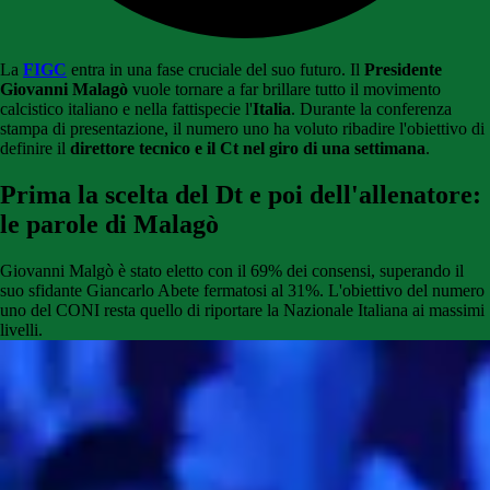
La
FIGC
entra in una fase cruciale del suo futuro. Il
Presidente
Giovanni Malagò
vuole tornare a far brillare tutto il movimento
calcistico italiano e nella fattispecie l'
Italia
. Durante la conferenza
stampa di presentazione, il numero uno ha voluto ribadire l'obiettivo di
definire il
direttore tecnico e il Ct nel giro di una settimana
.
Prima la scelta del Dt e poi dell'allenatore:
le parole di Malagò
Giovanni Malgò è stato eletto con il 69% dei consensi, superando il
suo sfidante Giancarlo Abete fermatosi al 31%. L'obiettivo del numero
uno del CONI resta quello di riportare la Nazionale Italiana ai massimi
livelli.