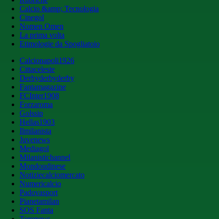
Calcio &amp; Tecnologia
Cinegol
Nomen Omen
La prima volta
Etimologie da Spogliatoio
Calcionapoli1926
Cittaceleste
Derbyderbyderby
Fantamagazine
FCInter1908
Forzaroma
Golssip
Hellas1903
Ilmilanista
Juvenews
Mediagol
Milanistichannel
Mondoudinese
Notiziecalciomercato
Numericalcio
Padovasport
Pianetamilan
SOS Fanta
Toronews