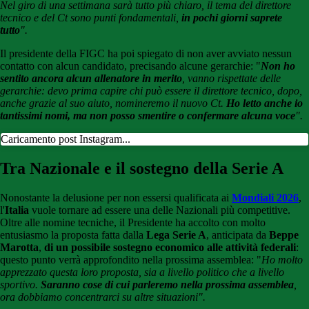
Nel giro di una settimana sarà tutto più chiaro, il tema del direttore
tecnico e del Ct sono punti fondamentali,
in pochi giorni saprete
tutto
".
Il presidente della FIGC ha poi spiegato di non aver avviato nessun
contatto con alcun candidato, precisando alcune gerarchie: "
Non ho
sentito ancora alcun allenatore in merito
, vanno rispettate delle
gerarchie: devo prima capire chi può essere il direttore tecnico, dopo,
anche grazie al suo aiuto, nomineremo il nuovo Ct.
Ho letto anche io
tantissimi nomi, ma non posso smentire o confermare alcuna voce
".
Caricamento post Instagram...
Tra Nazionale e il sostegno della Serie A
Nonostante la delusione per non essersi qualificata ai
Mondiali 2026
,
l'
Italia
vuole tornare ad essere una delle Nazionali più competitive.
Oltre alle nomine tecniche, il Presidente ha accolto con molto
entusiasmo la proposta fatta dalla
Lega Serie A
, anticipata da
Beppe
Marotta
,
di un possibile sostegno economico alle attività federali
:
questo punto verrà approfondito nella prossima assemblea: "
Ho molto
apprezzato questa loro proposta, sia a livello politico che a livello
sportivo.
Saranno cose di cui parleremo nella prossima assemblea
,
ora dobbiamo concentrarci su altre situazioni".