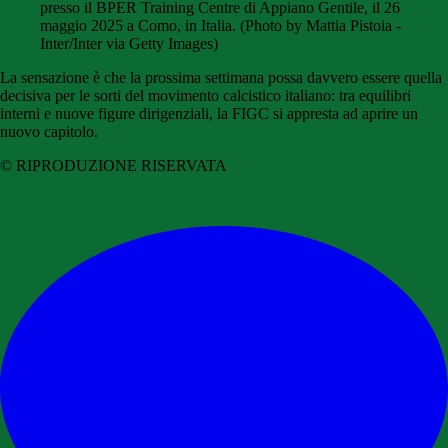
presso il BPER Training Centre di Appiano Gentile, il 26
maggio 2025 a Como, in Italia. (Photo by Mattia Pistoia -
Inter/Inter via Getty Images)
La sensazione è che la prossima settimana possa davvero essere quella
decisiva per le sorti del movimento calcistico italiano: tra equilibri
interni e nuove figure dirigenziali, la FIGC si appresta ad aprire un
nuovo capitolo.
© RIPRODUZIONE RISERVATA