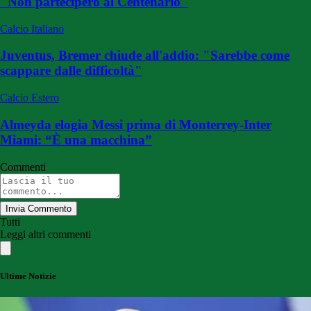
"Non parteciperò al Centenario"
Calcio Italiano
Juventus, Bremer chiude all'addio: "Sarebbe come
scappare dalle difficoltà"
Calcio Estero
Almeyda elogia Messi prima di Monterrey-Inter
Miami: “È una macchina”
Commenti
Invia Commento
Tutti
Leggi altri commenti
Ultime Notizie