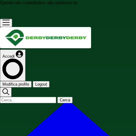
Questo sito contribuisce alla audience de
Accedi
Modifica profilo
Logout
Cerca