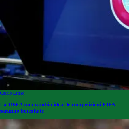
Calcio Estero
La UEFA non cambia idea: le competizioni FIFA
saranno boicottate