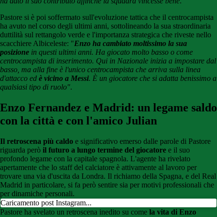
ha dato il suo contributo affinché la squadra vincesse bene
."
Pastore si è poi soffermato sull'evoluzione tattica che il centrocampista
ha avuto nel corso degli ultimi anni, sottolineando la sua straordinaria
duttilità sul rettangolo verde e l'importanza strategica che riveste nello
scacchiere Albiceleste: "
Enzo ha cambiato moltissimo la sua
posizione
in questi ultimi anni.
Ha giocato molto basso o come
centrocampista di inserimento. Qui in Nazionale inizia a impostare dal
basso, ma alla fine è l'unico centrocampista che arriva sulla linea
d'attacco ed
è vicino a Messi
. È un giocatore che si adatta benissimo a
qualsiasi tipo di ruolo"
.
Enzo Fernandez e Madrid: un legame saldo
con la città e con l'amico Julian
Il retroscena più caldo
e significativo emerso dalle parole di Pastore
riguarda però
il futuro a lungo termine del giocatore
e il suo
profondo legame con la capitale spagnola. L'agente ha rivelato
apertamente che lo staff del calciatore è attivamente al lavoro per
trovare una via d'uscita da Londra. Il richiamo della Spagna, e del Real
Madrid in particolare, si fa però sentire sia per motivi professionali che
per dinamiche personali.
Caricamento post Instagram...
Pastore ha svelato un retroscena inedito su come
la vita di Enzo