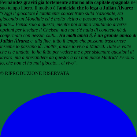
Fernández graviti già fortemente attorno alla capitale spagnola
nel
suo tempo libero. Il motivo è l'
amicizia che lo lega a
Julián Álvarez
:
"
Oggi il giocatore è totalmente concentrato sulla Nazionale, sta
giocando un Mondiale ed è molto vicino a passare agli ottavi di
finale...
Pensa solo a questo, mentre noi stiamo valutando diverse
opzioni per lasciare il Chelsea, ma non c'è nulla di concreto né di
confermato con nessun club...
Ha molti amici lì, è un grande amico di
Julián Álvarez
e, alla fine, tutto il tempo che possono trascorrere
insieme lo passano là. Inoltre, anche io vivo a Madrid. Tutte le volte
che ci è andato, lo ha fatto per vedere me e per sistemare questioni di
lavoro, ma a prescindere da questo: a chi non piace Madrid? Persino
io, che non ci ho mai giocato... ci vivo”.
© RIPRODUZIONE RISERVATA