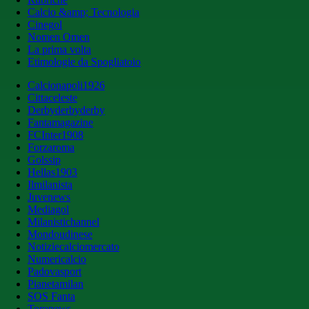
Calcio &amp; Tecnologia
Cinegol
Nomen Omen
La prima volta
Etimologie da Spogliatoio
Calcionapoli1926
Cittaceleste
Derbyderbyderby
Fantamagazine
FCInter1908
Forzaroma
Golssip
Hellas1903
Ilmilanista
Juvenews
Mediagol
Milanistichannel
Mondoudinese
Notiziecalciomercato
Numericalcio
Padovasport
Pianetamilan
SOS Fanta
Toronews