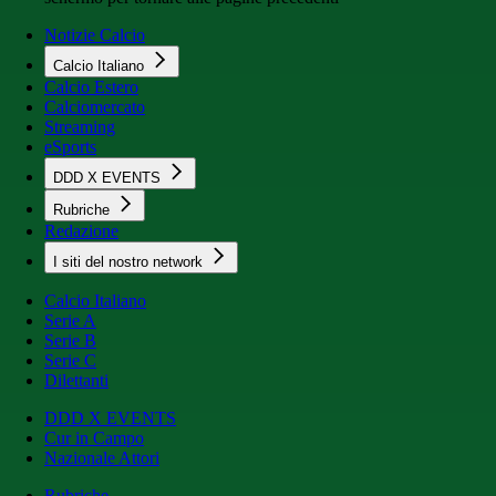
Notizie Calcio
Calcio Italiano
Calcio Estero
Calciomercato
Streaming
eSports
DDD X EVENTS
Rubriche
Redazione
I siti del nostro network
Calcio Italiano
Serie A
Serie B
Serie C
Dilettanti
DDD X EVENTS
Cur in Campo
Nazionale Attori
Rubriche