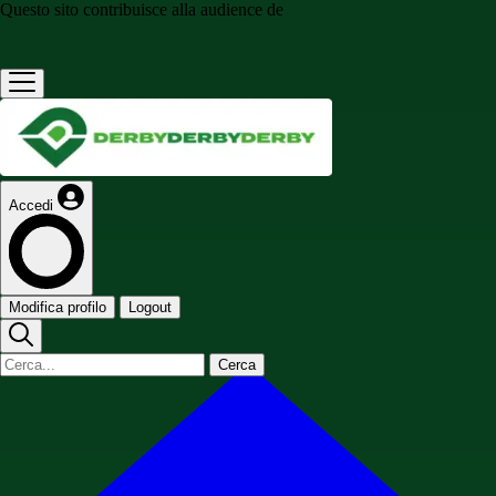
Questo sito contribuisce alla audience de
Accedi
Modifica profilo
Logout
Cerca