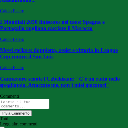
Calcio Estero
I Mondiali 2030 finiscono nel caos: Spagna e
Portogallo vogliono cacciare il Marocco
Calcio Estero
Messi stellare: doppietta, assist e vittoria in League
Cup contro il San Luis
Calcio Estero
Cannavaro scuote l'Uzbekistan: "C'è un ratto nello
spogliatoio. Attaccate me, non i miei giocatori"
Commenti
Invia Commento
Tutti
Leggi altri commenti