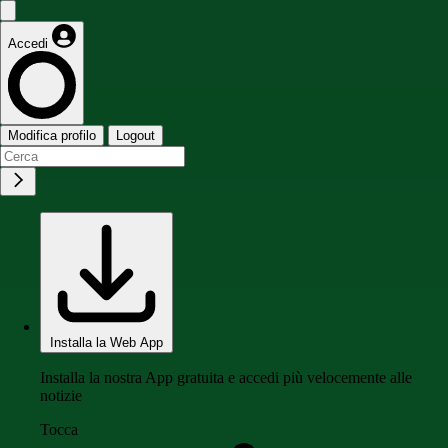
Accedi
Modifica profilo
Logout
Installa la Web App
Installa la nostra App gratuita e accedi più velocemente alle
notizie
Tocca