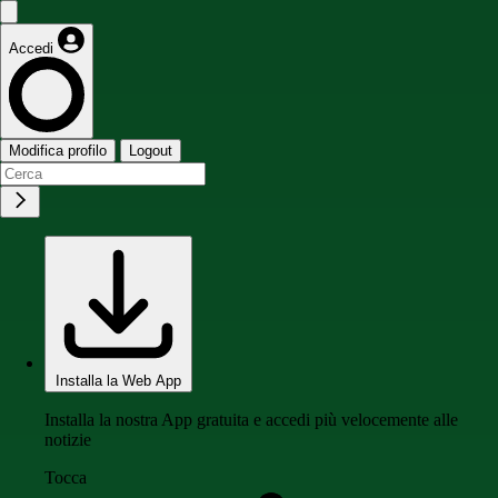
Accedi
Modifica profilo
Logout
Installa la Web App
Installa la nostra App gratuita e accedi più velocemente alle
notizie
Tocca