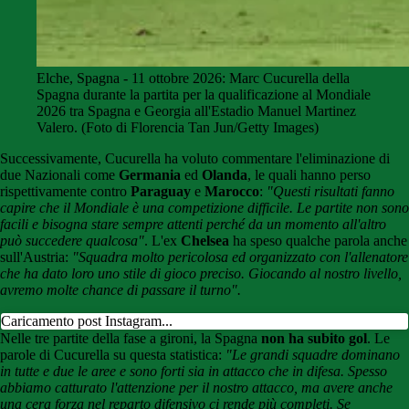
Elche, Spagna - 11 ottobre 2026: Marc Cucurella della
Spagna durante la partita per la qualificazione al Mondiale
2026 tra Spagna e Georgia all'Estadio Manuel Martinez
Valero. (Foto di Florencia Tan Jun/Getty Images)
Successivamente, Cucurella ha voluto commentare l'eliminazione di
due Nazionali come
Germania
ed
Olanda
, le quali hanno perso
rispettivamente contro
Paraguay
e
Marocco
:
"Questi risultati fanno
capire che il Mondiale è una competizione difficile. Le partite non sono
facili e bisogna stare sempre attenti perché da un momento all'altro
può succedere qualcosa"
. L'ex
Chelsea
ha speso qualche parola anche
sull'Austria:
"Squadra molto pericolosa ed organizzato con l'allenatore
che ha dato loro uno stile di gioco preciso. Giocando al nostro livello,
avremo molte chance di passare il turno".
Caricamento post Instagram...
Nelle tre partite della fase a gironi, la Spagna
non ha subito gol
. Le
parole di Cucurella su questa statistica:
"Le grandi squadre dominano
in tutte e due le aree e sono forti sia in attacco che in difesa. Spesso
abbiamo catturato l'attenzione per il nostro attacco, ma avere anche
una cera forza nel reparto difensivo ci rende più completi. Se