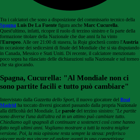
Tra i calciatori che sono a disposizione del commissario tecnico della
Spagna
Luis De La Fuente
figura anche
Marc Cucurella
.
Quest'ultimo, infatti, ricopre il ruolo di terzino sinistro e fa parte della
formazione titolare della Nazionale che due anni fa ha vinto
l'
Europeo
. Alle ore 21:00 di stasera, la
Roja
giocherà contro l'
Austria
in occasione dei sedicesimi di finale del Mondiale che si sta disputando
in Canada, Messico e Stati Uniti. Di recente, il calciatore menzionato
poco sopra ha rilasciato delle dichiarazioni sulla Nazionale e sul torneo
che sta giocando.
Spagna, Cucurella: "Al Mondiale non ci
sono partite facili e tutto può cambiare"
Intervistato dalla
Gazzetta dello Sport
, il nuovo giocatore del
Real
Madrid
ha toccato diversi giocatori passando dalla propria Nazionale
alla difficoltà del Mondiale. Le
parole
del terzino sinistro:
"Le partite
sono diverse l'una dall'altra ed in un attimo può cambiare tutto.
Chiediamo agli spagnoli di continuare a sostenerci così come hanno
fatto negli ultimi anni. Vogliamo mostrare a tutti la nostra miglior
versione. Poi, la mia opinione resta sempre la stessa: preferisco
giocare male ma vincere ed andare avanti in una competizione