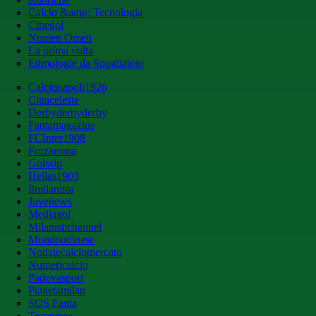
Calcio &amp; Tecnologia
Cinegol
Nomen Omen
La prima volta
Etimologie da Spogliatoio
Calcionapoli1926
Cittaceleste
Derbyderbyderby
Fantamagazine
FCInter1908
Forzaroma
Golssip
Hellas1903
Ilmilanista
Juvenews
Mediagol
Milanistichannel
Mondoudinese
Notiziecalciomercato
Numericalcio
Padovasport
Pianetamilan
SOS Fanta
Toronews