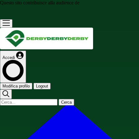
Questo sito contribuisce alla audience de
Accedi
Modifica profilo
Logout
Cerca