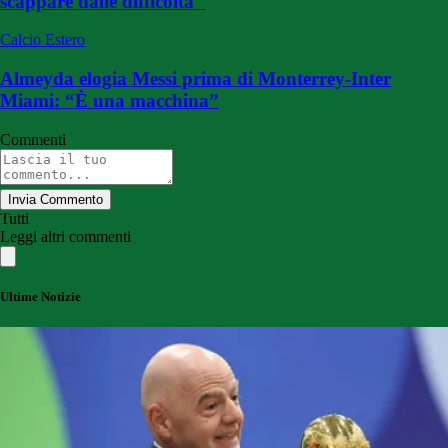
scappare dalle difficoltà"
Calcio Estero
Almeyda elogia Messi prima di Monterrey-Inter
Miami: “È una macchina”
Commenti
Invia Commento
Tutti
Leggi altri commenti
Ultime Notizie