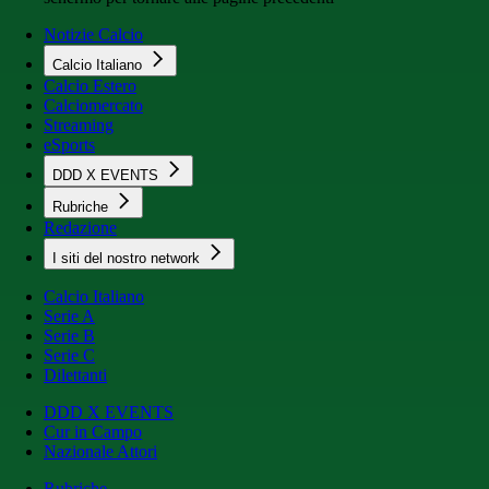
Notizie Calcio
Calcio Italiano
Calcio Estero
Calciomercato
Streaming
eSports
DDD X EVENTS
Rubriche
Redazione
I siti del nostro network
Calcio Italiano
Serie A
Serie B
Serie C
Dilettanti
DDD X EVENTS
Cur in Campo
Nazionale Attori
Rubriche