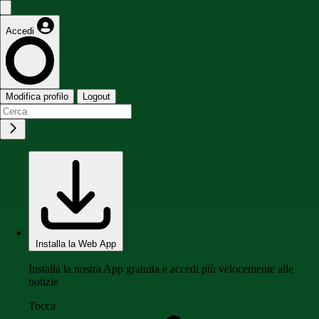
Accedi
Modifica profilo
Logout
Installa la Web App
Installa la nostra App gratuita e accedi più velocemente alle
notizie
Tocca