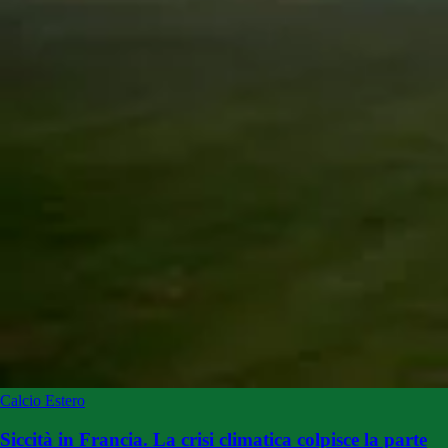
Calcio Estero
Siccità in Francia. La crisi climatica colpisce la parte