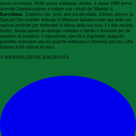
nuova avventura. Nelle scorse settimane, inoltre, il classe 1999 aveva
ricevuto l'autorizzazione a trattare con i rivali del Madrid: il
Barcellona
. Trattativa che, però, non era decollata. Adesso, invece, lo
Special One avrebbe indicato il difensore italiano come una delle sue
opzioni preferite per rinforzare la difesa della sua rosa. Le due società,
inoltre, hanno aperto un dialogo continuo e diretto e lavorano per far
quadrare la trattativa. L'operazione, specifica il giornale spagnolo,
potrebbe richiedere ancora qualche settimana e chiudersi per una cifra
intorno ai 60 milioni di euro.
© RIPRODUZIONE RISERVATA