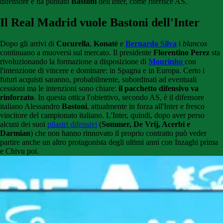
difensore e ha puntato
Bastoni
dell'Inter, come riferisce AS.
Il Real Madrid vuole Bastoni dell'Inter
Dopo gli arrivi di
Cucurella
,
Konatè
e
Bernardo Silva
i
blancos
continuano a muoversi sul mercato. Il presidente
Florentino Perez
sta
rivoluzionando la formazione a disposizione di
Mourinho
con
l'intenzione di vincere e dominare: in Spagna e in Europa. Certo i
futuri acquisti saranno, probabilmente, subordinati ad eventuali
cessioni ma le intenzioni sono chiare:
il pacchetto difensivo va
rinforzato
. In questa ottica l'obiettivo, secondo AS, è il difensore
italiano Alessandro
Bastoni
, attualmente in forza all'Inter e fresco
vincitore del campionato italiano. L'Inter, quindi, dopo aver perso
alcuni dei suoi
pilastri difensivi
(
Sommer, De Vrij, Acerbi e
Darmian
) che non hanno rinnovato il proprio contratto può veder
partire anche un altro protagonista degli ultimi anni con Inzaghi prima
e Chivu poi.