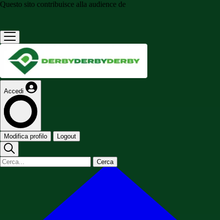
Questo sito contribuisce alla audience de
Accedi
Modifica profilo
Logout
Cerca