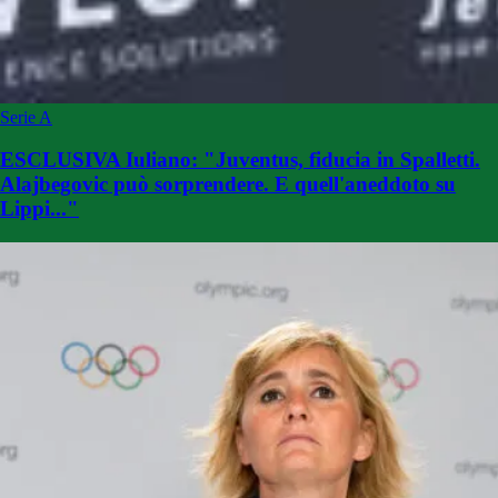
Serie A
ESCLUSIVA Iuliano: "Juventus, fiducia in Spalletti.
Alajbegovic può sorprendere. E quell'aneddoto su
Lippi..."