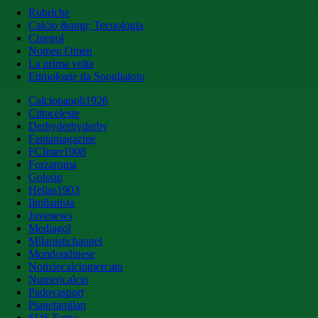
Rubriche
Calcio &amp; Tecnologia
Cinegol
Nomen Omen
La prima volta
Etimologie da Spogliatoio
Calcionapoli1926
Cittaceleste
Derbyderbyderby
Fantamagazine
FCInter1908
Forzaroma
Golssip
Hellas1903
Ilmilanista
Juvenews
Mediagol
Milanistichannel
Mondoudinese
Notiziecalciomercato
Numericalcio
Padovasport
Pianetamilan
SOS Fanta