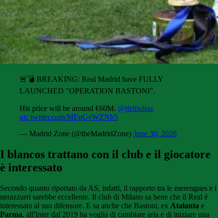
🚨💣 BREAKING: Real Madrid have FULLY
LAUNCHED "OPERATION BASTONI".
His price will be around €60M.
@jfelixdiaz
pic.twitter.com/MEnGyWZNb5
— Madrid Zone (@theMadridZone)
June 30, 2026
I blancos trattano con il club e il giocatore
è interessato
Secondo quanto riportato da AS, infatti, il rapporto tra le merengues e i
nerazzurri sarebbe eccellente. Il club di Milano sa bene che il Real è
interessato al suo difensore. E sa anche che Bastoni, ex
Atalanta
e
Parma
, all'Inter dal 2019 ha voglia di cambiare aria e di iniziare una