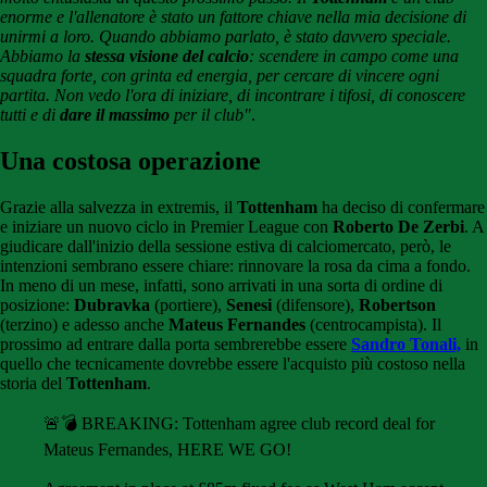
enorme e l'allenatore è stato un fattore chiave nella mia decisione di
unirmi a loro. Quando abbiamo parlato, è stato davvero speciale.
Abbiamo la
stessa visione del calcio
: scendere in campo come una
squadra forte, con grinta ed energia, per cercare di vincere ogni
partita. Non vedo l'ora di iniziare, di incontrare i tifosi, di conoscere
tutti e di
dare il massimo
per il club"
.
Una costosa operazione
Grazie alla salvezza in extremis, il
Tottenham
ha deciso di confermare
e iniziare un nuovo ciclo in Premier League con
Roberto De Zerbi
. A
giudicare dall'inizio della sessione estiva di calciomercato, però, le
intenzioni sembrano essere chiare: rinnovare la rosa da cima a fondo.
In meno di un mese, infatti, sono arrivati in una sorta di ordine di
posizione:
Dubravka
(portiere),
Senesi
(difensore),
Robertson
(terzino) e adesso anche
Mateus Fernandes
(centrocampista). Il
prossimo ad entrare dalla porta sembrerebbe essere
Sandro Tonali,
in
quello che tecnicamente dovrebbe essere l'acquisto più costoso nella
storia del
Tottenham
.
🚨💣 BREAKING: Tottenham agree club record deal for
Mateus Fernandes, HERE WE GO!