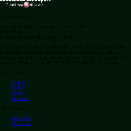
Derbyderbyderby.it
Testata giornalistica registrata Aut. Trib. di Milano n. 227 del
09/09/2016.
Direttore Responsabile: Marco Torretta
Il sito DerbyDerbyDerby affiliato al network Gazzanet non è gestito
direttamente RCS Mediagroup ed è unico responsabile di tutte le
informazioni (testuali o grafiche), i documenti o i materiali pubblicati
sul sito medesimo. Copyright 2019-2026 © Tutti i diritti riservati.
Calcio Italiano
Serie A
Serie B
Serie C
Dilettanti
Informazioni
Redazione
Chi Siamo