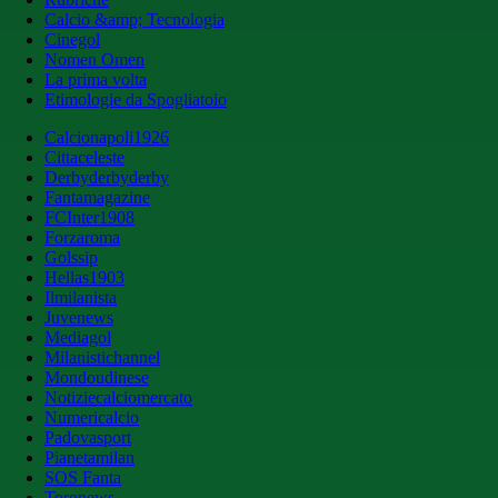
Calcio &amp; Tecnologia
Cinegol
Nomen Omen
La prima volta
Etimologie da Spogliatoio
Calcionapoli1926
Cittaceleste
Derbyderbyderby
Fantamagazine
FCInter1908
Forzaroma
Golssip
Hellas1903
Ilmilanista
Juvenews
Mediagol
Milanistichannel
Mondoudinese
Notiziecalciomercato
Numericalcio
Padovasport
Pianetamilan
SOS Fanta
Toronews