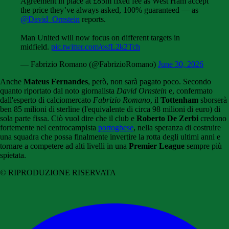
Agreement in place at £85m fixed fee as West Ham accept
the price they’ve always asked, 100% guaranteed — as
@David_Ornstein
reports.
Man United will now focus on different targets in
midfield.
pic.twitter.com/osfL2k2Tch
— Fabrizio Romano (@FabrizioRomano)
June 30, 2026
Anche
Mateus Fernandes
, però, non sarà pagato poco. Secondo
quanto riportato dal noto giornalista
David Ornstein
e, confermato
dall'esperto di calciomercato
Fabrizio Romano
, il
Tottenham
sborserà
ben 85 milioni di sterline (l'equivalente di circa 98 milioni di euro) di
sola parte fissa. Ciò vuol dire che il club e
Roberto De Zerbi
credono
fortemente nel centrocampista
portoghese
, nella speranza di costruire
una squadra che possa finalmente invertire la rotta degli ultimi anni e
tornare a competere ad alti livelli in una
Premier League
sempre più
spietata.
© RIPRODUZIONE RISERVATA