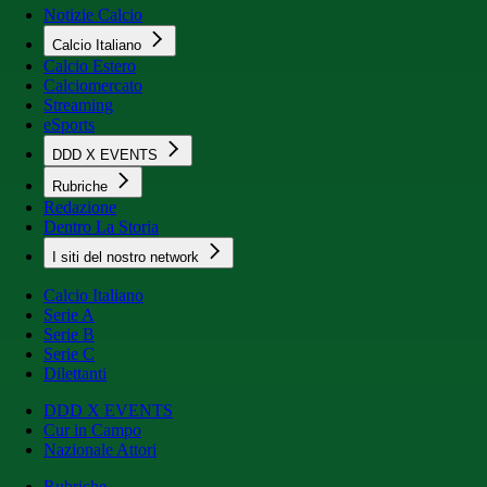
Notizie Calcio
Calcio Italiano
Calcio Estero
Calciomercato
Streaming
eSports
DDD X EVENTS
Rubriche
Redazione
Dentro La Storia
I siti del nostro network
Calcio Italiano
Serie A
Serie B
Serie C
Dilettanti
DDD X EVENTS
Cur in Campo
Nazionale Attori
Rubriche