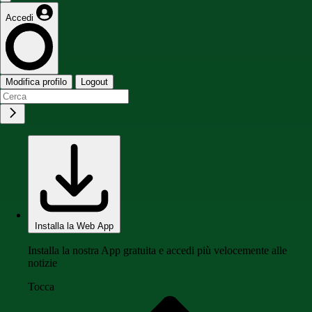
Accedi
Modifica profilo
Logout
Installa la Web App
Installa la nostra App gratuita e accedi più velocemente alle
notizie
Tocca