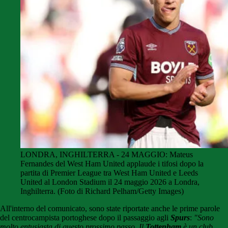
LONDRA, INGHILTERRA - 24 MAGGIO: Mateus
Fernandes del West Ham United applaude i tifosi dopo la
partita di Premier League tra West Ham United e Leeds
United al London Stadium il 24 maggio 2026 a Londra,
Inghilterra. (Foto di Richard Pelham/Getty Images)
All'interno del comunicato, sono state riportate anche le prime parole
del centrocampista portoghese dopo il passaggio agli
Spurs
:
"Sono
molto entusiasta di questo prossimo passo. Il
Tottenham
è un club