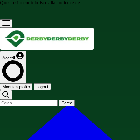
Questo sito contribuisce alla audience de
Accedi
Modifica profilo
Logout
Cerca