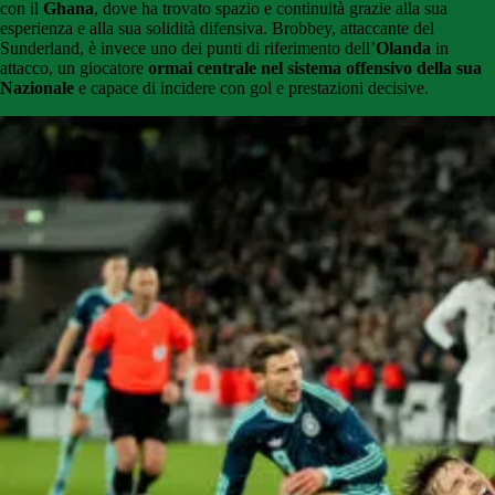
con il
Ghana
, dove ha trovato spazio e continuità grazie alla sua
esperienza e alla sua solidità difensiva. Brobbey, attaccante del
Sunderland, è invece uno dei punti di riferimento dell’
Olanda
in
attacco, un giocatore
ormai centrale nel sistema offensivo della sua
Nazionale
e capace di incidere con gol e prestazioni decisive.