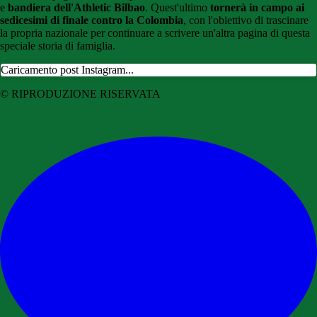
e
bandiera dell'Athletic Bilbao
. Quest'ultimo
tornerà in campo ai
sedicesimi di finale contro la Colombia
, con l'obiettivo di trascinare
la propria nazionale per continuare a scrivere un'altra pagina di questa
speciale storia di famiglia.
Caricamento post Instagram...
© RIPRODUZIONE RISERVATA