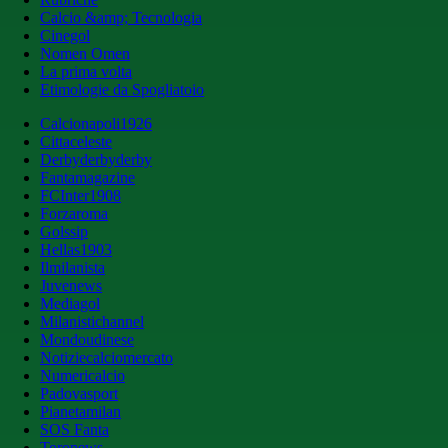
Calcio &amp; Tecnologia
Cinegol
Nomen Omen
La prima volta
Etimologie da Spogliatoio
Calcionapoli1926
Cittaceleste
Derbyderbyderby
Fantamagazine
FCInter1908
Forzaroma
Golssip
Hellas1903
Ilmilanista
Juvenews
Mediagol
Milanistichannel
Mondoudinese
Notiziecalciomercato
Numericalcio
Padovasport
Pianetamilan
SOS Fanta
Toronews