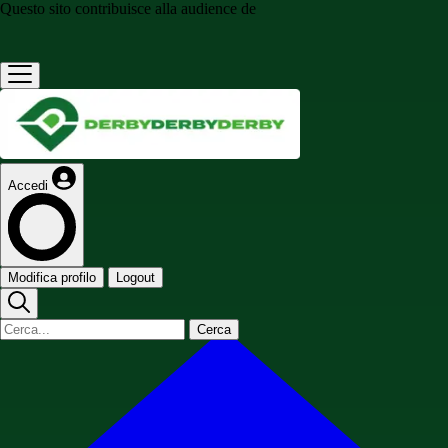
Questo sito contribuisce alla audience de
Accedi
Modifica profilo
Logout
Cerca