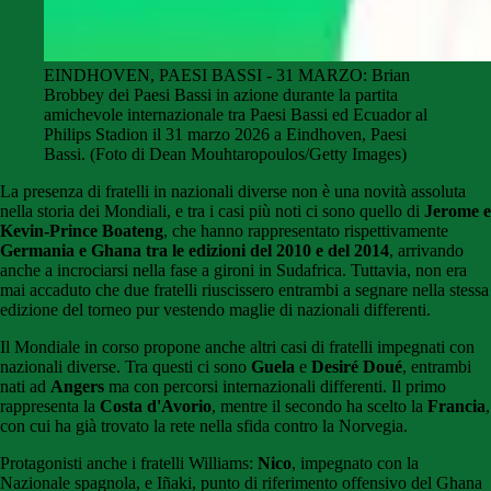
EINDHOVEN, PAESI BASSI - 31 MARZO: Brian
Brobbey dei Paesi Bassi in azione durante la partita
amichevole internazionale tra Paesi Bassi ed Ecuador al
Philips Stadion il 31 marzo 2026 a Eindhoven, Paesi
Bassi. (Foto di Dean Mouhtaropoulos/Getty Images)
La presenza di fratelli in nazionali diverse non è una novità assoluta
nella storia dei Mondiali, e tra i casi più noti ci sono quello di
Jerome e
Kevin-Prince Boateng
, che hanno rappresentato rispettivamente
Germania e Ghana tra le edizioni del 2010 e del 2014
, arrivando
anche a incrociarsi nella fase a gironi in Sudafrica. Tuttavia, non era
mai accaduto che due fratelli riuscissero entrambi a segnare nella stessa
edizione del torneo pur vestendo maglie di nazionali differenti.
Il Mondiale in corso propone anche altri casi di fratelli impegnati con
nazionali diverse. Tra questi ci sono
Guela
e
Desiré Doué
, entrambi
nati ad
Angers
ma con percorsi internazionali differenti. Il primo
rappresenta la
Costa d'Avorio
, mentre il secondo ha scelto la
Francia
,
con cui ha già trovato la rete nella sfida contro la Norvegia.
Protagonisti anche i fratelli Williams:
Nico
, impegnato con la
Nazionale spagnola, e Iñaki, punto di riferimento offensivo del Ghana