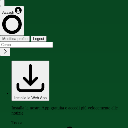
Accedi
Modifica profilo
Logout
Installa la Web App
Installa la nostra App gratuita e accedi più velocemente alle
notizie
Tocca