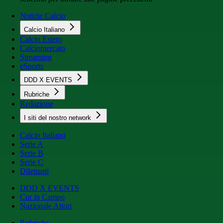
Notizie Calcio
Calcio Italiano
Calcio Estero
Calciomercato
Streaming
eSports
DDD X EVENTS
Rubriche
Redazione
I siti del nostro network
Calcio Italiano
Serie A
Serie B
Serie C
Dilettanti
DDD X EVENTS
Cur in Campo
Nazionale Attori
Rubriche