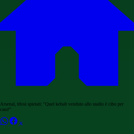
Arsenal, tifosi spietati: "Quel kebab venduto allo stadio è cibo per
cani!"