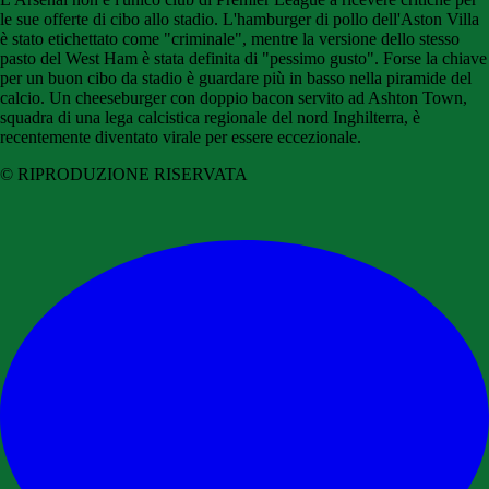
le sue offerte di cibo allo stadio. L'hamburger di pollo dell'Aston Villa
è stato etichettato come "criminale", mentre la versione dello stesso
pasto del West Ham è stata definita di "pessimo gusto". Forse la chiave
per un buon cibo da stadio è guardare più in basso nella piramide del
calcio. Un cheeseburger con doppio bacon servito ad Ashton Town,
squadra di una lega calcistica regionale del nord Inghilterra, è
recentemente diventato virale per essere eccezionale.
© RIPRODUZIONE RISERVATA