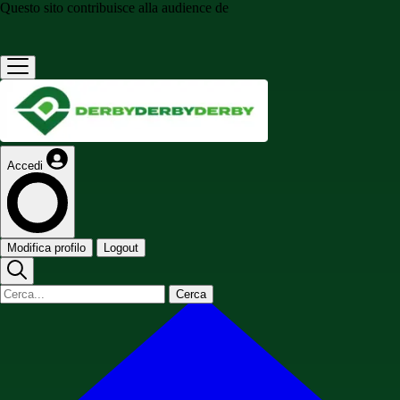
Questo sito contribuisce alla audience de
Accedi
Modifica profilo
Logout
Cerca