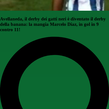
Avellaneda, il derby dei gatti neri è diventato il derby
della banana: la mangia Marcelo Diaz, in gol in 9
contro 11!