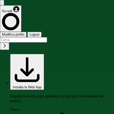
Accedi
Modifica profilo
Logout
Installa la Web App
Installa la nostra App gratuita e accedi più velocemente alle
notizie
Tocca