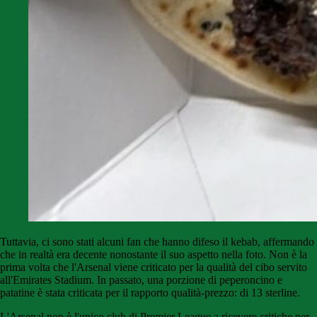
Tuttavia, ci sono stati alcuni fan che hanno difeso il kebab, affermando
che in realtà era decente nonostante il suo aspetto nella foto. Non è la
prima volta che l'Arsenal viene criticato per la qualità del cibo servito
all'Emirates Stadium. In passato, una porzione di peperoncino e
patatine è stata criticata per il rapporto qualità-prezzo: di 13 sterline.
L'Arsenal non è l'unico club di Premier League a ricevere critiche per