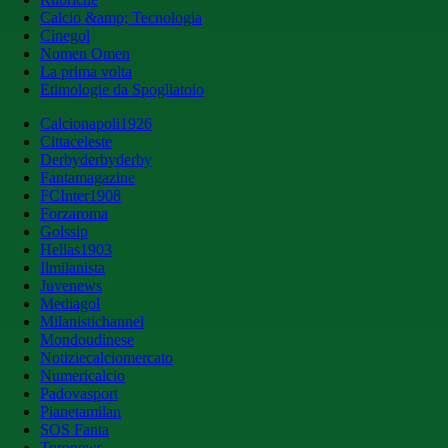
Calcio &amp; Tecnologia
Cinegol
Nomen Omen
La prima volta
Etimologie da Spogliatoio
Calcionapoli1926
Cittaceleste
Derbyderbyderby
Fantamagazine
FCInter1908
Forzaroma
Golssip
Hellas1903
Ilmilanista
Juvenews
Mediagol
Milanistichannel
Mondoudinese
Notiziecalciomercato
Numericalcio
Padovasport
Pianetamilan
SOS Fanta
Toronews