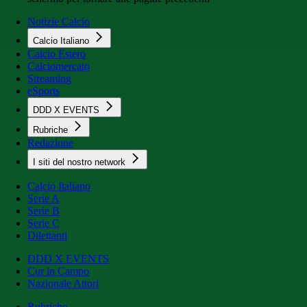
Notizie Calcio
Calcio Italiano
Calcio Estero
Calciomercato
Streaming
eSports
DDD X EVENTS
Rubriche
Redazione
I siti del nostro network
Calcio Italiano
Serie A
Serie B
Serie C
Dilettanti
DDD X EVENTS
Cur in Campo
Nazionale Attori
Rubriche