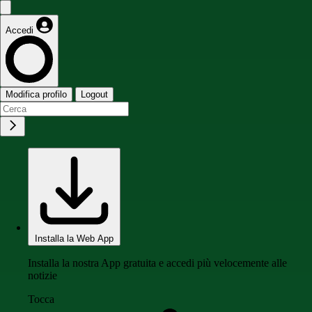
Accedi
Modifica profilo
Logout
Installa la Web App
Installa la nostra App gratuita e accedi più velocemente alle
notizie
Tocca