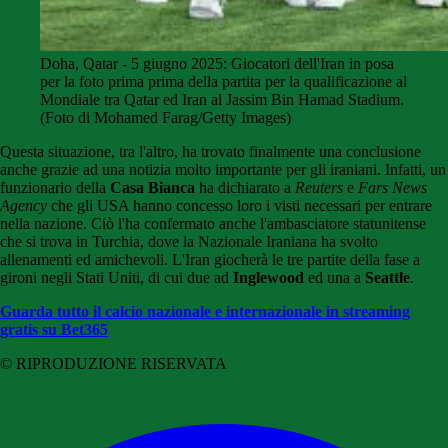
Doha, Qatar - 5 giugno 2025: Giocatori dell'Iran in posa
per la foto prima prima della partita per la qualificazione al
Mondiale tra Qatar ed Iran al Jassim Bin Hamad Stadium.
(Foto di Mohamed Farag/Getty Images)
Questa situazione, tra l'altro, ha trovato finalmente una conclusione
anche grazie ad una notizia molto importante per gli iraniani. Infatti, un
funzionario della
Casa Bianca
ha dichiarato a
Reuters
e
Fars News
Agency
che gli USA hanno concesso loro i visti necessari per entrare
nella nazione. Ciò l'ha confermato anche l'ambasciatore statunitense
che si trova in Turchia, dove la Nazionale Iraniana ha svolto
allenamenti ed amichevoli. L'Iran giocherà le tre partite della fase a
gironi negli Stati Uniti, di cui due ad
Inglewood
ed una a
Seattle
.
Guarda tutto il calcio nazionale e internazionale in streaming
gratis su Bet365
© RIPRODUZIONE RISERVATA