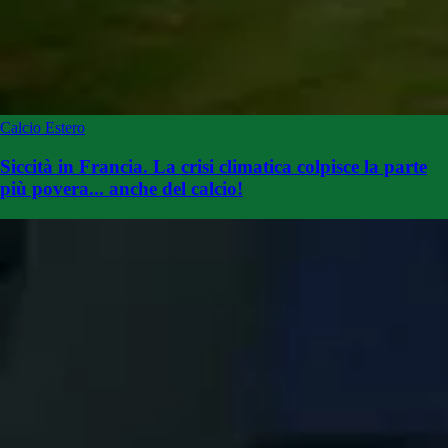
Calcio Estero
Siccità in Francia. La crisi climatica colpisce la parte
più povera... anche del calcio!