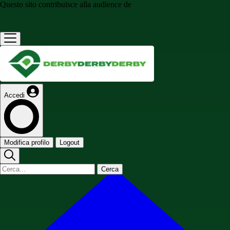
Questo sito contribuisce alla audience de
Accedi
Modifica profilo
Logout
Cerca