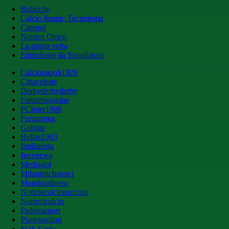
Rubriche
Calcio &amp; Tecnologia
Cinegol
Nomen Omen
La prima volta
Etimologie da Spogliatoio
Calcionapoli1926
Cittaceleste
Derbyderbyderby
Fantamagazine
FCInter1908
Forzaroma
Golssip
Hellas1903
Ilmilanista
Juvenews
Mediagol
Milanistichannel
Mondoudinese
Notiziecalciomercato
Numericalcio
Padovasport
Pianetamilan
SOS Fanta