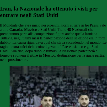
Iran, la Nazionale ha ottenuto i visti per
entrare negli Stati Uniti
Il Mondiale che avrà inizio nei prossimi giorni si terrà in tre Paesi, vale
a dire
Canada
,
Messico
e Stati Uniti. Tra le
48 Nazionali
che
prenderanno parte alla competizione figura anche quella Iraniana.
Tuttavia, negli ultimi mesi la partecipazione della selezione era in forte
dubbio. La causa riguardava quel che stava succedendo nel mondo. Le
ragioni extra calcistiche coinvolgevano il Paese asiatico e gli Stati
Uniti,. Alla fine, dopo dubbi e rumors, la Nazionale parteciperà al
torneo e svolgerà il
ritiro
in Messico, destinazione per la quale partirà
nelle prossime ore.