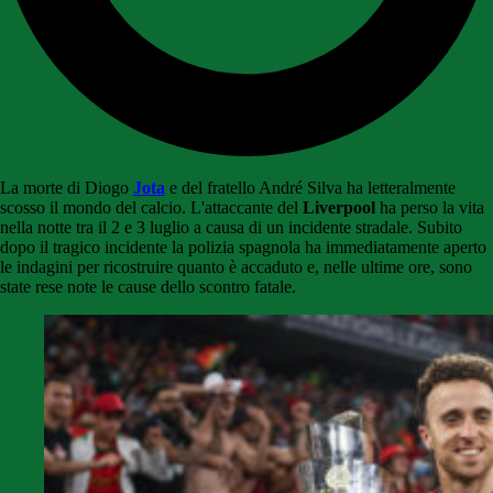
La morte di Diogo
Jota
e del fratello André Silva ha letteralmente
scosso il mondo del calcio. L'attaccante del
Liverpool
ha perso la vita
nella notte tra il 2 e 3 luglio a causa di un incidente stradale. Subito
dopo il tragico incidente la polizia spagnola ha immediatamente aperto
le indagini per ricostruire quanto è accaduto e, nelle ultime ore, sono
state rese note le cause dello scontro fatale.