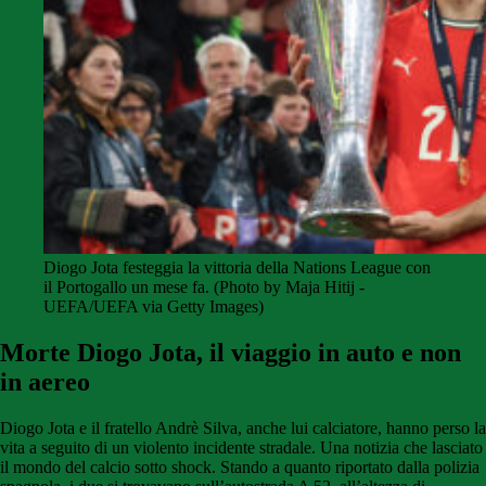
Diogo Jota festeggia la vittoria della Nations League con
il Portogallo un mese fa. (Photo by Maja Hitij -
UEFA/UEFA via Getty Images)
Morte Diogo Jota, il viaggio in auto e non
in aereo
Diogo Jota e il fratello Andrè Silva, anche lui calciatore, hanno perso la
vita a seguito di un violento incidente stradale. Una notizia che lasciato
il mondo del calcio sotto shock. Stando a quanto riportato dalla polizia