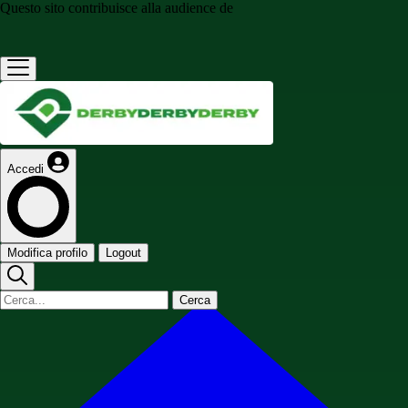
Questo sito contribuisce alla audience de
Accedi
Modifica profilo
Logout
Cerca