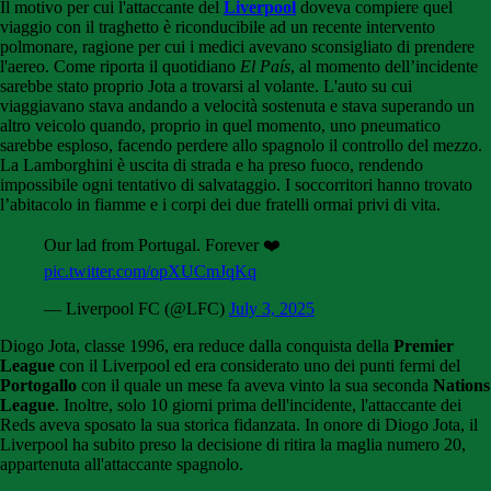
Il motivo per cui l'attaccante del
Liverpool
doveva compiere quel
viaggio con il traghetto è riconducibile ad un recente intervento
polmonare, ragione per cui i medici avevano sconsigliato di prendere
l'aereo. Come riporta il quotidiano
El País
, al momento dell’incidente
sarebbe stato proprio Jota a trovarsi al volante. L'auto su cui
viaggiavano stava andando a velocità sostenuta e stava superando un
altro veicolo quando, proprio in quel momento, uno pneumatico
sarebbe esploso, facendo perdere allo spagnolo il controllo del mezzo.
La Lamborghini è uscita di strada e ha preso fuoco, rendendo
impossibile ogni tentativo di salvataggio. I soccorritori hanno trovato
l’abitacolo in fiamme e i corpi dei due fratelli ormai privi di vita.
Our lad from Portugal. Forever ❤️
pic.twitter.com/opXUCmJqKq
— Liverpool FC (@LFC)
July 3, 2025
Diogo Jota, classe 1996, era reduce dalla conquista della
Premier
League
con il Liverpool ed era considerato uno dei punti fermi del
Portogallo
con il quale un mese fa aveva vinto la sua seconda
Nations
League
. Inoltre, solo 10 giorni prima dell'incidente, l'attaccante dei
Reds aveva sposato la sua storica fidanzata. In onore di Diogo Jota, il
Liverpool ha subito preso la decisione di ritira la maglia numero 20,
appartenuta all'attaccante spagnolo.