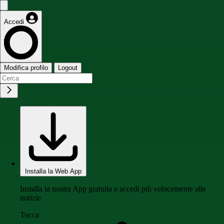
Accedi
Modifica profilo
Logout
Installa la Web App
Installa la nostra App gratuita e accedi più velocemente alle
notizie
Tocca