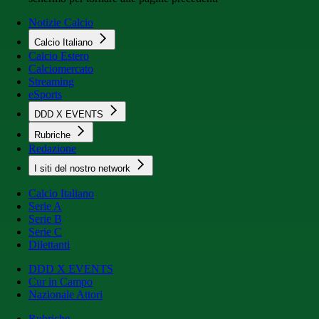
Notizie Calcio
Calcio Italiano
Calcio Estero
Calciomercato
Streaming
eSports
DDD X EVENTS
Rubriche
Redazione
I siti del nostro network
Calcio Italiano
Serie A
Serie B
Serie C
Dilettanti
DDD X EVENTS
Cur in Campo
Nazionale Attori
Rubriche