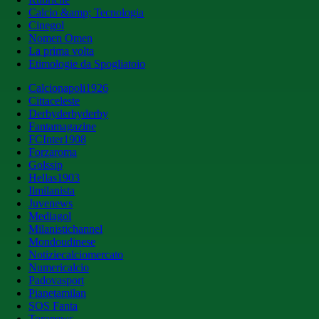
Calcio &amp; Tecnologia
Cinegol
Nomen Omen
La prima volta
Etimologie da Spogliatoio
Calcionapoli1926
Cittaceleste
Derbyderbyderby
Fantamagazine
FCInter1908
Forzaroma
Golssip
Hellas1903
Ilmilanista
Juvenews
Mediagol
Milanistichannel
Mondoudinese
Notiziecalciomercato
Numericalcio
Padovasport
Pianetamilan
SOS Fanta
Toronews